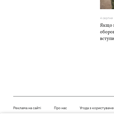
4 серпня
Якщо н
оборо
вступи
Реклама на сайті
Про нас
Угода з користувач