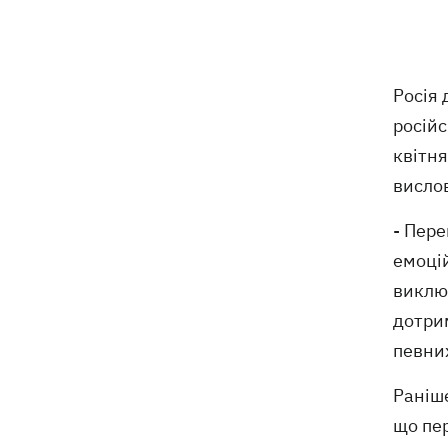
відступає, прогнозують локальні дощі
з грозами
Україна знищуватиме балістичні
18:45
Росія 
установки військ РФ, - Зеленський
російс
квітн
18:27
Гар, дим і смог після обстрілів: як
захистити себе та близьких
висло
Генштаб спростував руйнування
18:17
- Пере
Бортницької станції в Києві після атак
емоцій
РФ
виключ
В МЗС відреагували на резонансну
17:45
дотрим
заяву Залужного про НАТО - "слова
певних
вирвали із контексту"
Раніше
що пер