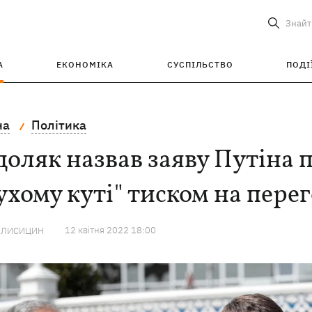
Знайт
А
ЕКОНОМІКА
СУСПІЛЬСТВО
ПОДІ
на
Політика
оляк назвав заяву Путіна 
ухому куті" тиском на пер
12 квiтня 2022 18:00
 ЛИСИЦИН