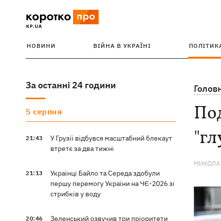
НОВИНИ
ВІЙНА В УКРАЇНІ
ПОЛІТИК
За останні 24 години
Голов
Под
5 серпня
"гл
У Грузії відбувся масштабний блекаут
21:43
втретє за два тижні
МИКОЛА
Українці Байло та Середа здобули
21:13
першу перемогу України на ЧЄ-2026 зі
стрибків у воду
Зеленський озвучив три пріоритети
20:46