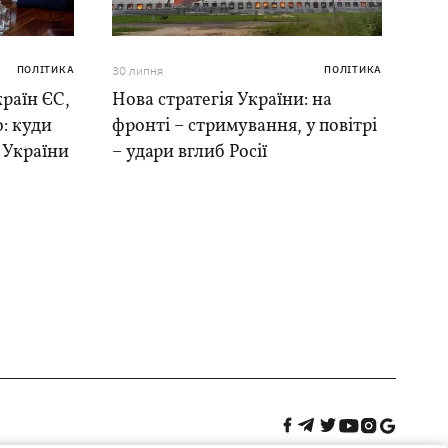
ПОЛІТИКА
30 липня
ПОЛІТИКА
раїн ЄС,
Нова стратегія України: на
: куди
фронті – стримування, у повітрі
в України
– удари вглиб Росії