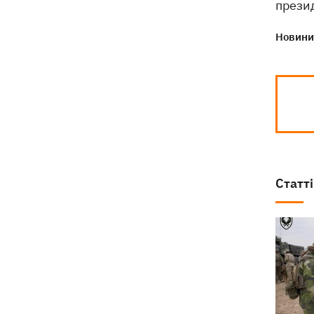
презид
Новини 
Статті