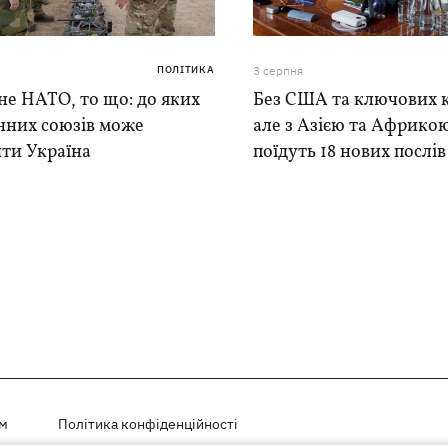
ПОЛІТИКА
3 серпня
е НАТО, то що: до яких
Без США та ключових к
нних союзів може
але з Азією та Африкою
ти Україна
поїдуть 18 нових послі
ем
Політика конфіденційності