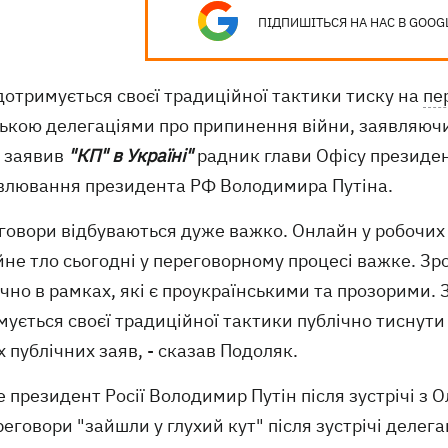
ПІДПИШІТЬСЯ НА НАС В GOOG
дотримується своєї традиційної тактики тиску на
пе
ькою делегаціями про припинення війни, заявляючи, 
я заявив
"КП" в Україні"
радник глави Офісу президе
влювання президента РФ Володимира Путіна.
говори відбуваються дуже важко. Онлайн у робочих 
не тло сьогодні у переговорному процесі важке. Зр
но в рамках, які є проукраїнськими та прозорими. 
ується своєї традиційної тактики публічно тиснути
 публічних заяв, - сказав Подоляк.
 президент Росії Володимир Путін після зустрічі з
еговори "зайшли у глухий кут" після зустрічі делега