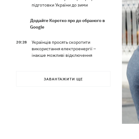
підготовки України до зими
Додайте Коротко про до обраного в
Google
Українців просять скоротити
20:28
використання електроенергії –
інакше можливі відключення
Тайський футболіст загинув від удару
19:50
блискавки просто на полі
ЗАВАНТАЖИТИ ЩЕ
Рада нацбезпеки затвердила План
19:47
стійкості Києва, - Клименко
Мудрик зіграв за "Челсі" – вперше за
19:19
615 днів
Погода в Україні 6 серпня – спека
18:53