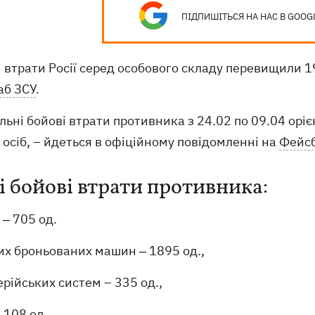
ПІДПИШІТЬСЯ НА НАС В GOOG
 втрати Росії серед особового складу перевищили 1
аб ЗСУ
.
льні бойові втрати противника з 24.02 по 09.04 орі
осіб, – йдеться в офіційному повідомленні на
Фейс
і бойові втрати противника:
 ‒ 705 од.
их броньованих машин ‒ 1895 од.,
рійських систем – 335 од.,
 108 од.,