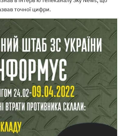
изнав в інтерв'ю телеканалу Sky News, що
назвав точної цифри.