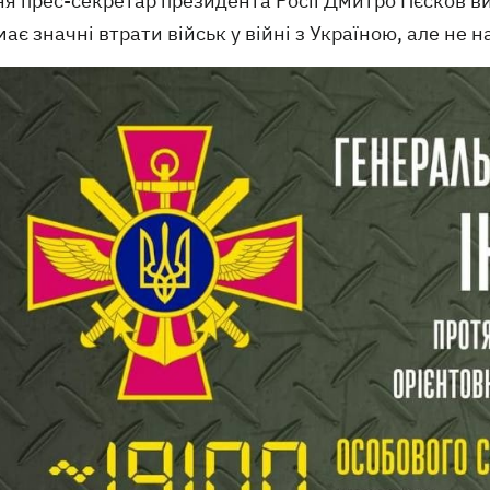
ня прес-секретар президента Росії Дмитро Пєсков в
має значні втрати військ у війні з Україною, але не 