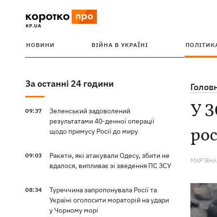
НОВИНИ
ВІЙНА В УКРАЇНІ
ПОЛІТИК
За останні 24 години
Голов
У З
Зеленський задоволений
09:37
результатами 40-денної операції
рос
щодо примусу Росії до миру
Ракети, які атакували Одесу, збити не
09:03
МАР'ЯН
вдалося, випливає зі зведення ПС ЗСУ
Туреччина запропонувала Росії та
08:34
Україні оголосити мораторій на удари
у Чорному морі