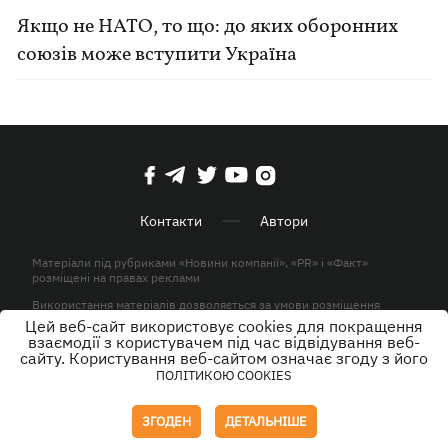
Якщо не НАТО, то що: до яких оборонних
союзів може вступити Україна
Контакти
Автори
Матеріали під рубриками «Новини компанії», «PR» і «Факт»
розміщені на правах реклами
Використання матеріалів дозволяється за умови розміщення
активного гіперпосилання на KP.UA в першому абзаці.
Цей веб-сайт використовує cookies для покращення
взаємодії з користувачем під час відвідування веб-
© ТОВ «ЮЛАВ МЕДІА» 2026. Всі права захищені.
сайту. Користування веб-сайтом означає згоду з його
ПОЛІТИКОЮ COOKIES
Дизайн
ЗГОДЕН
ДЕТАЛЬНІШЕ