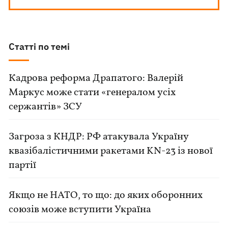
Статті по темі
Кадрова реформа Драпатого: Валерій
Маркус може стати «генералом усіх
сержантів» ЗСУ
Загроза з КНДР: РФ атакувала Україну
квазібалістичними ракетами KN-23 із нової
партії
Якщо не НАТО, то що: до яких оборонних
союзів може вступити Україна