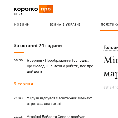
НОВИНИ
ВІЙНА В УКРАЇНІ
ПОЛІТИК
За останні 24 години
Голов
Мі
6 серпня - Преображення Господнє,
05:30
що сьогодні не можна робити, все про
мар
цей день
5 серпня
ЄВГЕН Г
У Грузії відбувся масштабний блекаут
21:43
втретє за два тижні
Українці Байло та Середа здобули
21:13