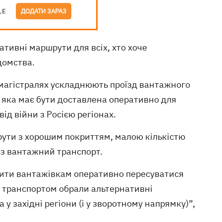
LE
ДОДАТИ ЗАРАЗ
тивні маршрути для всіх, хто хоче
домства.
 магістралях ускладнюють проїзд вантажного
 яка має бути доставлена оперативно для
ід війни з Росією регіонах.
рути з хорошим покриттям, малою кількістю
ез вантажний транспорт.
лити вантажівкам оперативно пересуватися
м транспортом обрали альтернативні
 у західні регіони (і у зворотному напрямку)”,