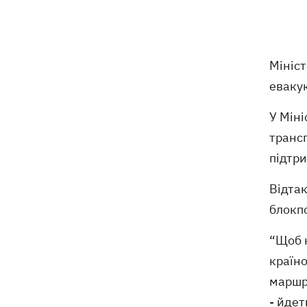
Мудрик зіграв за "Челсі" – вперше за
19:19
615 днів
Погода в Україні 6 серпня – спека
18:53
Мініст
відступає, прогнозують локальні дощі
евакую
з грозами
У Міні
Україна знищуватиме балістичні
18:45
установки військ РФ, - Зеленський
трансп
підтри
18:27
Гар, дим і смог після обстрілів: як
захистити себе та близьких
Відта
блокп
Генштаб спростував руйнування
18:17
Бортницької станції в Києві після атак
“Щоб 
РФ
країн
маршру
- йдет