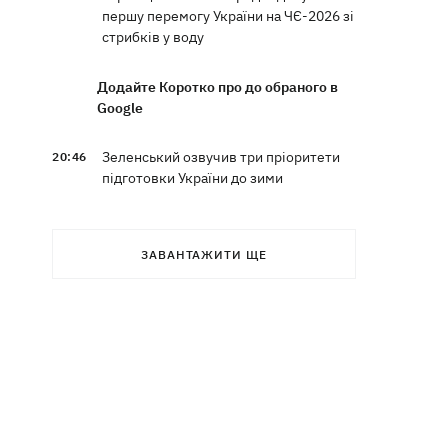
першу перемогу України на ЧЄ-2026 зі
стрибків у воду
Додайте Коротко про до обраного в
Google
Зеленський озвучив три пріоритети
20:46
підготовки України до зими
Українців просять скоротити
20:28
використання електроенергії –
ЗАВАНТАЖИТИ ЩЕ
інакше можливі відключення
Тайський футболіст загинув від удару
19:50
блискавки просто на полі
Рада нацбезпеки затвердила План
19:47
стійкості Києва, - Клименко