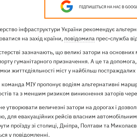
ПІДПИШІТЬСЯ НА НАС В GOOG
ерство інфраструктури України рекомендує альтерна
ватися на захід країни,
повідомила
прес-служба ві
стерстві зазначають, що великі затори на основних
орту гуманітарного призначення. А це та допомога,
мки життєдіяльності міст у найбільш постраждалих в
к команда МІУ пропонує водіям альтернативні марш
остів та з меншим ризиком виникнення заторів чер
не утворювати величезні затори на дорогах і дозво
ою, для евакуаційних рейсів власним автомобільни
ти проїзду зі столиці, Дніпра, Полтави та Миколаєва
ься у повідомленні.