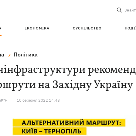
Знайт
А
ЕКОНОМІКА
СУСПІЛЬСТВО
ПОДІ
на
Політика
нінфраструктури рекоменд
шрути на Західну Україну
10 березня 2022 14:48
ОРІН