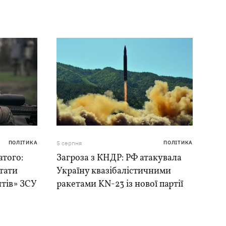
ПОЛІТИКА
5 серпня
ПОЛІТИКА
того:
Загроза з КНДР: РФ атакувала
тати
Україну квазібалістичними
нтів» ЗСУ
ракетами KN-23 із нової партії