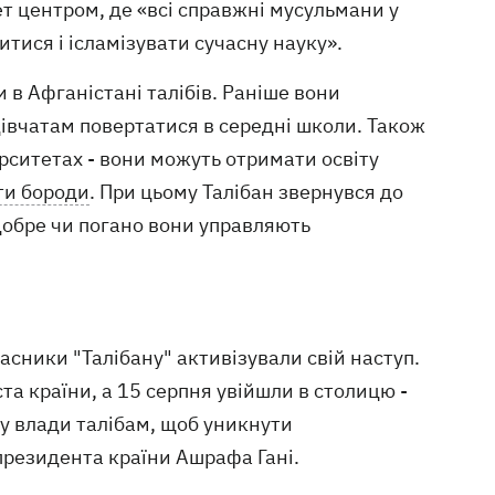
ет центром, де «всі справжні мусульмани у
итися і ісламізувати сучасну науку».
 в Афганістані талібів. Раніше вони
дівчатам повертатися в середні школи. Також
ерситетах - вони можуть отримати освіту
ти бороди
. При цьому Талібан звернувся до
 добре чи погано вони управляють
асники "Талібану" активізували свій наступ.
та країни, а 15 серпня увійшли в столицю -
у влади талібам, щоб уникнути
 президента країни Ашрафа Гані.