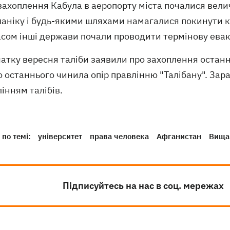
 захоплення Кабула в аеропорту міста почалися вел
паніку і будь-якими шляхами намагалися покинути к
асом інші держави почали проводити термінову евак
атку вересня таліби заявили про захоплення останн
о останнього чинила опір правлінню "Талібану". Зар
інням талібів.
по темі:
університет
права человека
Афганистан
Вища 
Підписуйтесь на нас в соц. мережах