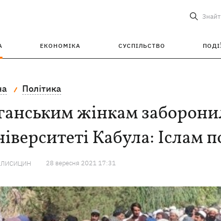
Знайт
А
ЕКОНОМІКА
СУСПІЛЬСТВО
ПОДІ
на
Політика
анським жінкам заборонил
ніверситеті Кабула: Іслам п
28 вересня 2021 17:31
 ЛИСИЦИН