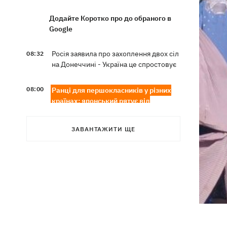
Додайте Коротко про до обраного в
Google
Росія заявила про захоплення двох сіл
08:32
на Донеччині - Україна це спростовує
08:00
Ранці для першокласників у різних
країнах: японський рятує від
землетрусу, а з норвезькі світяться у
темряві
ЗАВАНТАЖИТИ ЩЕ
США не передають Україні ліцензії на
07:58
ракети, бо виробники Patriot
побоюються конкуренції, - The
Atlantic
Росіяни масовано атакували Суми
07:30
КАБами - є руйнування та поранені