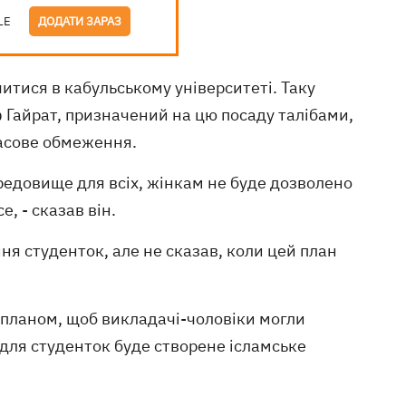
LE
ДОДАТИ ЗАРАЗ
итися в кабульському університеті. Таку
Гайрат, призначений на цю посаду талібами,
часове обмеження.
ередовище для всіх, жінкам не буде дозволено
, - сказав він.
ня студенток, але не сказав, коли цей план
 планом, щоб викладачі-чоловіки могли
 для студенток буде створене ісламське