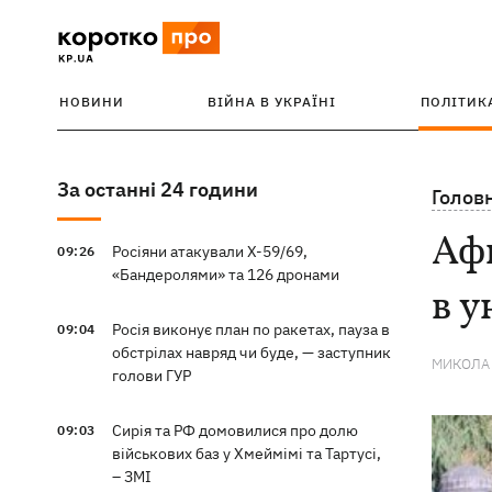
НОВИНИ
ВІЙНА В УКРАЇНІ
ПОЛІТИК
За останні 24 години
Голов
Афг
Росіяни атакували Х-59/69,
09:26
«Бандеролями» та 126 дронами
в у
Росія виконує план по ракетах, пауза в
09:04
обстрілах навряд чи буде, — заступник
МИКОЛА
голови ГУР
Сирія та РФ домовилися про долю
09:03
військових баз у Хмеймімі та Тартусі,
– ЗМІ