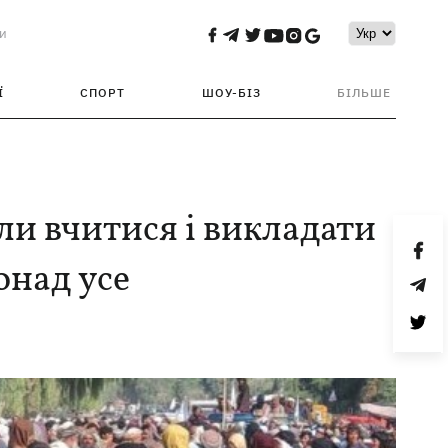
и
Ї
СПОРТ
ШОУ-БІЗ
БІЛЬШЕ
и вчитися і викладати
онад усе