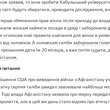
кож заявив, то хоче зробити Кабульський університ
 світі будуть збиратися, проводити дослідження, вч
перше обмеження прав жінок після приходу до влади
нили жінкам займати посади в уряді і заборонили 
н оголосив нові правила навчання для жінок в унів
 від чоловіків. А чоловікам таліби
заборонили голи
з проханням дати їм 20 місяців, а вже потім судити,
істаном
.
я питання
рішення США про виведення військ з Афганістану уч
атку серпня таліби швидко завоювали найбільші міс
 Тоді влада Афганістану заявила про мирну передач
ролиття, але в цей же день стало відомо про втечу