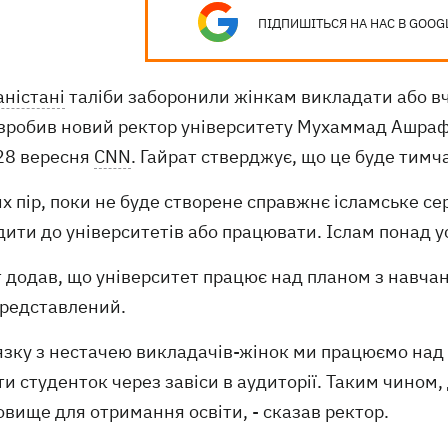
ПІДПИШІТЬСЯ НА НАС В GOOG
ністані
таліби заборонили жінкам викладати або вч
 зробив новий ректор університету Мухаммад Ашраф 
28 вересня
CNN
. Гайрат стверджує, що це буде тим
их пір, поки не буде створене справжнє ісламське с
ити до університетів або працювати. Іслам понад усе
 додав, що університет працює над планом з навчан
представлений.
'язку з нестачею викладачів-жінок ми працюємо над
и студенток через завіси в аудиторії. Таким чином,
вище для отримання освіти, - сказав ректор.