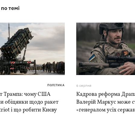
 по темі
ПОЛІТИКА
6 серпня
іт Трампа: чому США
Кадрова реформа Драпа
ли обіцянки щодо ракет
Валерій Маркус може с
triot і що робити Києву
«генералом усіх сержа