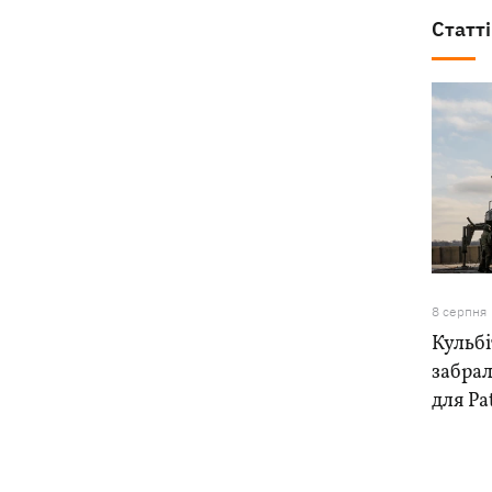
Статті
8 серпня
Кульб
забра
для Pa