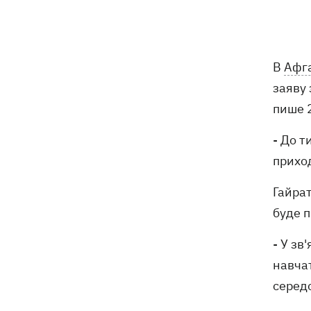
07:00
МАФи зникають, ціни зростають: до
чого призвів масштабний демонтаж
кіосків у Києві
В
Афга
07:00
Ти не турист, ти - втікач! Суди
заяву
закидають протоколами про уявних
порушників кордону
пише 
Удар по Радушному - російська ракета
06:59
- До т
вбила 10 членів родини Воронових
приход
У Польщі тисячі людей вийшли на
06:33
Гайрат
вулиці через зростання агресії проти
буде 
українців
- У зв
10 серпня - яке церковне свято, що
05:30
сьогодні не можна робити, все про
навчат
цей день
середо