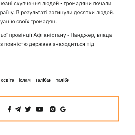
ичезні скупчення людей - громадяни почали
раїну. В результаті загинули десятки людей.
уацію своїх громадян.
ьої провінції Афганістану - Панджер, влада
аз повністю держава знаходиться під
освіта
іслам
Талібан
таліби