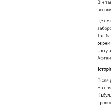
Він та
всьому
Це не 
заборо
Таліба
окремо
світу 
Афган
Історі
Після 
На поч
Кабул.
кровоп