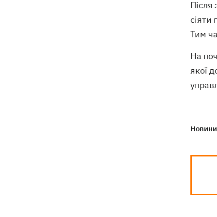
Після
сіяти 
Тим ч
На поч
якої д
управл
Новини 