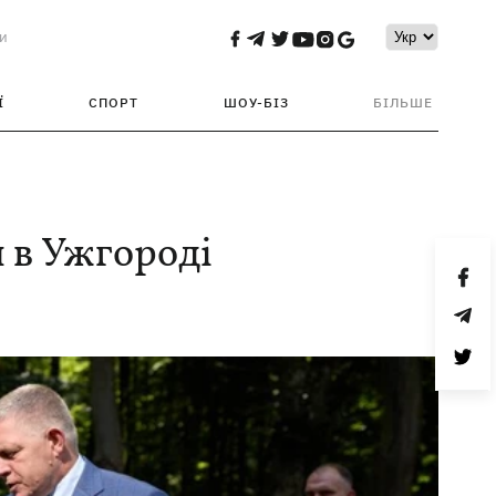
и
Ї
СПОРТ
ШОУ-БІЗ
БІЛЬШЕ
я в Ужгороді