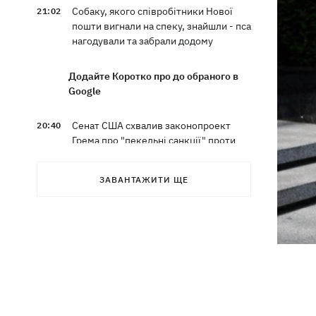
Собаку, якого співробітники Нової
21:02
пошти вигнали на спеку, знайшли - пса
нагодували та забрали додому
Додайте Коротко про до обраного в
Google
Сенат США схвалив законопроект
20:40
Грема про "пекельні санкції" проти
РФ
ЗАВАНТАЖИТИ ЩЕ
Зеленський вперше прибув до Сербії
20:14
та розповів про цілі візиту
У Львові запровадили карантинні
20:04
обмеження через виявлення сказу в
кота
Україна та Польща завершили
19:49