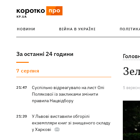
НОВИНИ
ВІЙНА В УКРАЇНІ
ПОЛІТИК
За останні 24 години
Голов
Зел
7 серпня
Суспільно відреагувало на лист Олі
21:47
5 вересн
Полякової із закликами змінити
правила Нацвідбору
У Львові виставили обгорілі
21:20
екземпляри книг зі знищеного складу
у Харкові