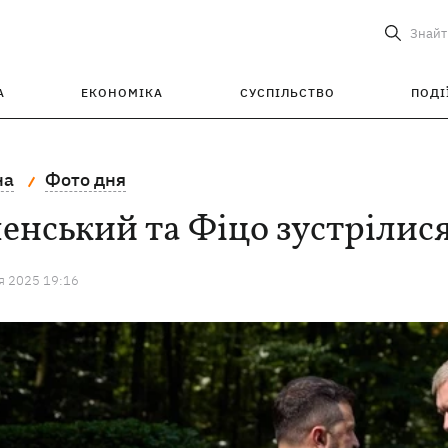
Знайт
А
ЕКОНОМІКА
СУСПІЛЬСТВО
ПОДІ
на
Фото дня
енський та Фіцо зустрілис
я 2025 19:16