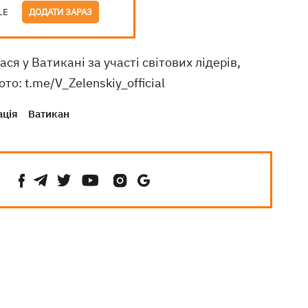
LE
ДОДАТИ ЗАРАЗ
ся у Ватикані за участі світових лідерів,
: t.me/V_Zelenskiy_official
ація
Ватикан