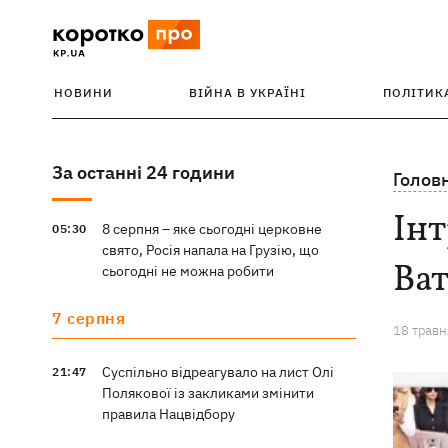
НОВИНИ
ВІЙНА В УКРАЇНІ
ПОЛІТИК
За останні 24 години
Голов
Інт
8 серпня – яке сьогодні церковне
05:30
свято, Росія напала на Грузію, що
Ва
сьогодні не можна робити
7 серпня
18 травн
Суспільно відреагувало на лист Олі
21:47
Полякової із закликами змінити
правила Нацвідбору