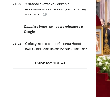
У Львові виставили обгорілі
21:20
екземпляри книг зі знищеного складу
у Харкові
Додайте Коротко про до обраного в
Google
Собаку, якого співробітники Нової
21:02
пошти вигнали на спеку, знайшли - пса
нагодували та забрали додому
ЗАВАНТАЖИТИ ЩЕ
Сенат США схвалив законопроект
20:40
Грема про "пекельні санкції" проти
РФ
Зеленський вперше прибув до Сербії
20:14
та розповів про цілі візиту
У Львові запровадили карантинні
20:04