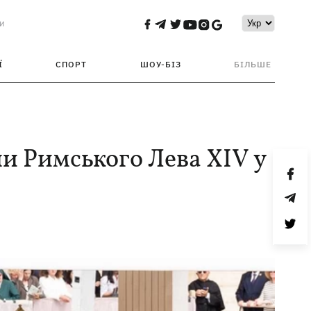
и
Ї
СПОРТ
ШОУ-БІЗ
БІЛЬШЕ
пи Римського Лева XIV у