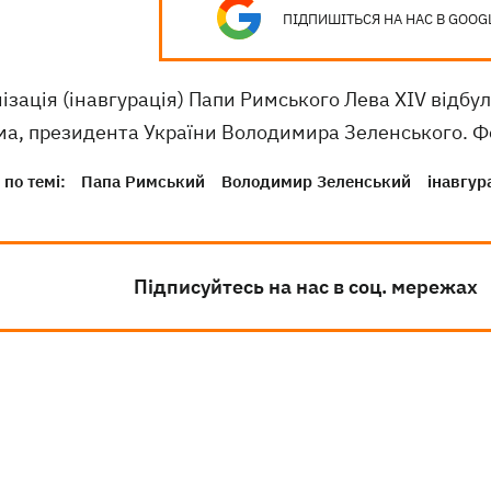
ПІДПИШІТЬСЯ НА НАС В GOOG
ізація (інавгурація) Папи Римського Лева XIV відбула
а, президента України Володимира Зеленського. Фото
по темі:
Папа Римський
Володимир Зеленський
інавгур
Підписуйтесь на нас в соц. мережах