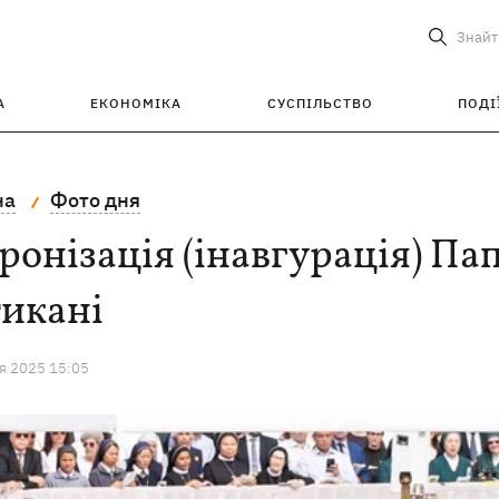
Знайт
А
ЕКОНОМІКА
СУСПІЛЬСТВО
ПОДІ
на
Фото дня
ронізація (інавгурація) Па
тикані
я 2025 15:05