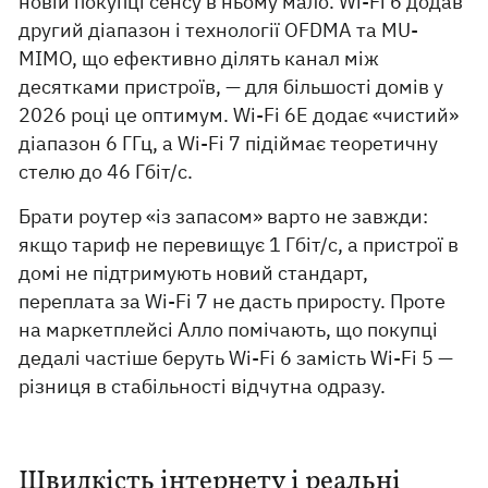
новій покупці сенсу в ньому мало. Wi-Fi 6 додав
другий діапазон і технології OFDMA та MU-
MIMO, що ефективно ділять канал між
десятками пристроїв, — для більшості домів у
2026 році це оптимум. Wi-Fi 6E додає «чистий»
діапазон 6 ГГц, а Wi-Fi 7 підіймає теоретичну
стелю до 46 Гбіт/с.
Брати роутер «із запасом» варто не завжди:
якщо тариф не перевищує 1 Гбіт/с, а пристрої в
домі не підтримують новий стандарт,
переплата за Wi-Fi 7 не дасть приросту. Проте
на маркетплейсі Алло помічають, що покупці
дедалі частіше беруть Wi-Fi 6 замість Wi-Fi 5 —
різниця в стабільності відчутна одразу.
Швидкість інтернету і реальні