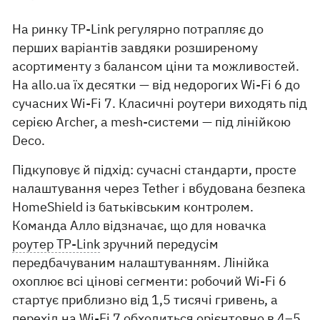
На ринку TP-Link регулярно потрапляє до
перших варіантів завдяки розширеному
асортименту з балансом ціни та можливостей.
На allo.ua їх десятки — від недорогих Wi-Fi 6 до
сучасних Wi-Fi 7. Класичні роутери виходять під
серією Archer, а mesh-системи — під лінійкою
Deco.
Підкуповує й підхід: сучасні стандарти, просте
налаштування через Tether і вбудована безпека
HomeShield із батьківським контролем.
Команда Алло відзначає, що для новачка
роутер TP-Link
зручний передусім
передбачуваним налаштуванням. Лінійка
охоплює всі цінові сегменти: робочий Wi-Fi 6
стартує приблизно від 1,5 тисячі гривень, а
перехід на Wi-Fi 7 обходиться орієнтовно в 4–5