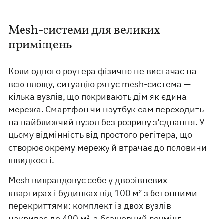
Mesh-системи для великих
приміщень
Коли одного роутера фізично не вистачає на
всю площу, ситуацію рятує mesh-система —
кілька вузлів, що покривають дім як єдина
мережа. Смартфон чи ноутбук сам переходить
на найближчий вузол без розриву з’єднання. У
цьому відмінність від простого репітера, що
створює окрему мережу й втрачає до половини
швидкості.
Mesh виправдовує себе у дворівневих
квартирах і будинках від 100 м² з бетонними
перекриттями: комплект із двох вузлів
накриває до 400 м², а безшовний роумінг