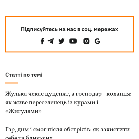
Підписуйтесь на нас в соц. мережах
Статті по темі
Жулька чекає цуценят, а господар - кохання:
як живе переселенець із курами і
«Жигулями»
Гар, дим і смог після обстрілів: як захистити
себе та близьких