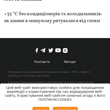
+35 °C без кондиціонерів та холодильників:
як кияни в минулому рятувалися від спеки
Контакти
Автори
Матеріали під рубриками «Новини компанії», «PR» і «Факт»
розміщені на правах реклами
Використання матеріалів дозволяється за умови розміщення
активного гіперпосилання на KP.UA в першому абзаці.
Цей веб-сайт використовує cookies для покращення
взаємодії з користувачем під час відвідування веб-
© ТОВ «ЮЛАВ МЕДІА» 2026. Всі права захищені.
сайту. Користування веб-сайтом означає згоду з його
ПОЛІТИКОЮ COOKIES
Дизайн