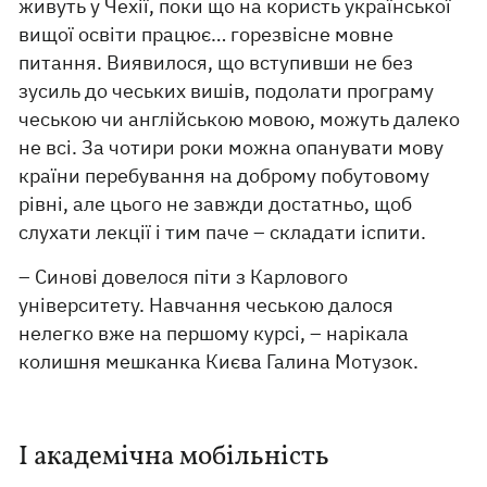
живуть у Чехії, поки що на користь української
вищої освіти працює… горезвісне мовне
питання. Виявилося, що вступивши не без
зусиль до чеських вишів, подолати програму
чеською чи англійською мовою, можуть далеко
не всі. За чотири роки можна опанувати мову
країни перебування на доброму побутовому
рівні, але цього не завжди достатньо, щоб
слухати лекції і тим паче – складати іспити.
– Синові довелося піти з Карлового
університету. Навчання чеською далося
нелегко вже на першому курсі, – нарікала
колишня мешканка Києва Галина Мотузок.
І академічна мобільність