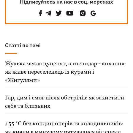
Підписуйтесь на нас в соц. мережах
Статті по темі
Жулька чекає цуценят, а господар - кохання:
як живе переселенець із курами і
«Жигулями»
Гар, дим і смог після обстрілів: як захистити
себе та близьких
+35 °C без кондиціонерів та холодильників:
як кияни в минулому рятувалися від спеки