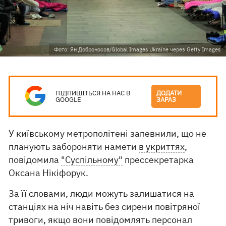
Фото: Ян Доброносов/Global Images Ukraine через Getty Images
ПІДПИШІТЬСЯ НА НАС В
ДОДАТИ
GOOGLE
ЗАРАЗ
У київському метрополітені запевнили, що не
планують забороняти намети
в укриттях
,
повідомила
"Суспільному"
прессекретарка
Оксана Нікіфорук.
За її словами, люди можуть залишатися на
станціях на ніч навіть без сирени повітряної
тривоги, якщо вони повідомлять персонал