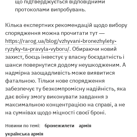
що підтверджується відповідними
протоколами випробувань.
Кілька експертних рекомендацій щодо вибору
спорядження можна прочитати тут ―
https://rarog.ua/blog/vzhyvani-bronezhylety-
ryzyky-ta-pravyla-vyboru/
. Обираючи новий
захист, боєць інвестує у власну боєздатність і
шанси повернутися додому неушкодженим. А
надмірна заощадливість може виявитися
фатальною. Тільки нове спорядження
забезпечує ту безкомпромісну надійність, яка
дає воїну змогу виконувати завдання з
максимальною концентрацією на справі, а не
на сумнівах щодо міцності своєї броні.
Новини по темі:
бронежилети
армія
українська армія