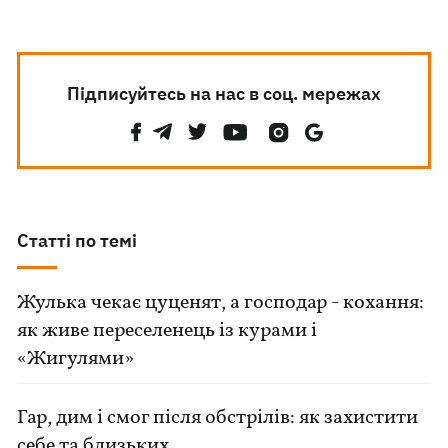
Підписуйтесь на нас в соц. мережах
Статті по темі
Жулька чекає цуценят, а господар - кохання:
як живе переселенець із курами і
«Жигулями»
Гар, дим і смог після обстрілів: як захистити
себе та близьких