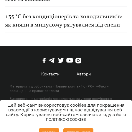
+35 °C без кондиціонерів та холодильників:
як кияни в минулому рятувалися від спеки
Контакти
Автори
Матеріали під рубриками «Новини компанії», «PR» і «Факт»
розміщені на правах реклами
Використання матеріалів дозволяється за умови розміщення
активного гіперпосилання на KP.UA в першому абзаці.
Цей веб-сайт використовує cookies для покращення
взаємодії з користувачем під час відвідування веб-
© ТОВ «ЮЛАВ МЕДІА» 2026. Всі права захищені.
сайту. Користування веб-сайтом означає згоду з його
ПОЛІТИКОЮ COOKIES
Дизайн