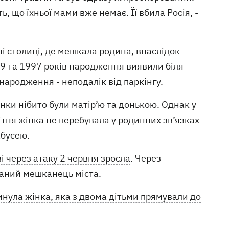
 що їхньої мами вже немає. Її вбила Росія, -
і столиці, де мешкала родина, внаслідок
49 та 1997 років народження виявили біля
 народження - неподалік від паркінгу.
ки нібито були матір’ю та донькою. Однак у
ітня жінка не перебувала у родинних зв’язках
абусею.
ві через атаку 2 червня зросла
. Через
ваний мешканець міста.
инула жінка, яка з двома дітьми прямували до