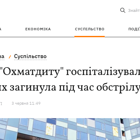
Знайт
А
ЕКОНОМІКА
СУСПІЛЬСТВО
ПОДІ
на
Суспільство
"Охматдиту" госпіталізувал
х загинула під час обстріл
3 червня 11:49
ТІ