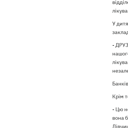
відділ
Навроцький у річницю свого
18:20
лікува
президентства пообіцяв підтримувати
Україну у боротьбі з РФ
У дит
заклад
- ДРУ
нашог
лікува
незале
Банків
Крім т
- Цю н
вона б
Дівчин