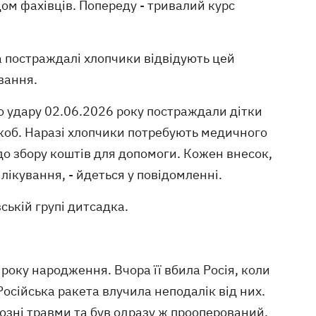
дом фахівців. Попереду - тривалий курс
а постраждалі хлопчики відвідують цей
вання.
 удару 02.06.2026 року постраждали дітки
йкоб. Наразі хлопчики потребують медичного
до збору коштів для допомоги. Кожен внесок,
лікування, - йдеться у повідомленні.
ській групі дитсадка.
року народження. Вчора її вбила Росія, коли
 Російська ракета влучила неподалік від них.
озні травми та був одразу ж прооперований.