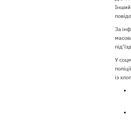
Інший,
повід
За ін
масов
під’їз
У соц
поліці
із хл