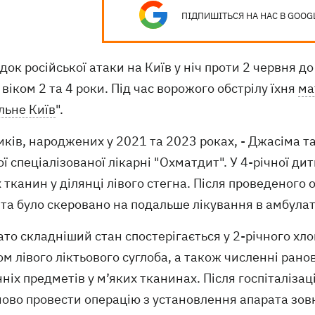
ПІДПИШІТЬСЯ НА НАС В GOOG
док російської атаки на Київ у ніч проти 2 червня д
 віком 2 та 4 роки. Під час ворожого обстрілу їхня
ма
льне Київ
".
ків, народжених у 2021 та 2023 роках, - Джасіма т
ї спеціалізованої лікарні "Охматдит". У 4-річної д
 тканин у ділянці лівого стегна. Після проведеного
нта було скеровано на подальше лікування в амбула
то складніший стан спостерігається у 2-річного хл
м лівого ліктьового суглоба, а також численні ран
ніх предметів у м’яких тканинах. Після госпіталізаці
ово провести операцію з установлення апарата зовн