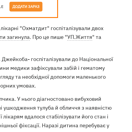
LE
ДОДАТИ ЗАРАЗ
о лікарні "Охматдит" госпіталізували двох
ти загинула
. Про це пише "
УП.Життя
" та
а Джейкоба- госпіталізували до Національної
итини медики зафіксували забій і гематому
 огляду та необхідної допомоги маленького
торних умовах.
опчика. У нього діагностовано вибуховий
ові ушкодження тулуба й обличчя з наявністю
ї лікарям вдалося стабілізувати його стан і
ішньої фіксації. Наразі дитина перебуває у