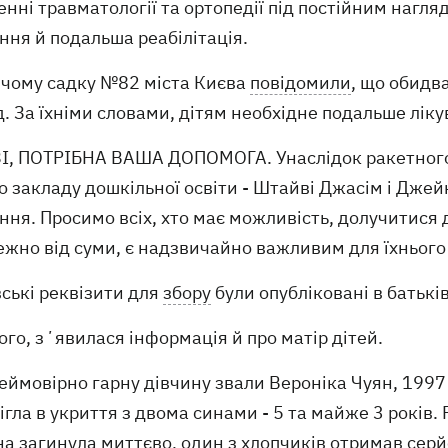
енні травматології та ортопедії під постійним нагля
ння й подальша реабілітація.
ячому садку №82 міста Києва
повідомили
, що обидв
. За їхніми словами, дітям необхідне подальше ліку
ЗІ, ПОТРІБНА ВАША ДОПОМОГА. Унаслідок ракетного
о закладу дошкільної освіти - Штайві Джасім і Дже
ння. Просимо всіх, хто має можливість, долучитися 
жно від суми, є надзвичайно важливим для їхнього 
ські реквізити для
збору
були опубліковані в батьків
ого, зʼявилася інформація й про матір дітей.
еймовірно гарну дівчину звали Вероніка Чуян, 1997 
ігла в укриття з двома синами - 5 та майже 3 років.
а загинула миттєво, один з хлопчиків отримав серй