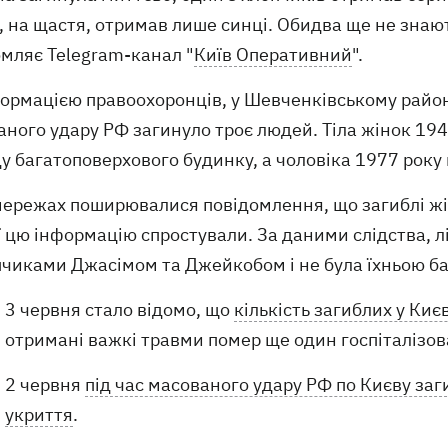
 на щастя, отримав лише синці. Обидва ще не знають,
омляє Telegram-канал "
Київ Оперативний
".
формацією правоохоронців, у Шевченківському район
аного удару РФ загинуло троє людей. Тіла жінок 19
ду багатоповерхового будинку, а чоловіка 1977 року
мережах поширювалися повідомлення, що загиблі жін
ї цю інформацію спростували. За даними слідства, л
опчиками Джасімом та Джейкобом і не була їхньою б
3 червня стало відомо, що
кількість загиблих у Киє
отримані важкі травми помер ще один госпіталізо
2 червня
під час масованого удару РФ по Києву заг
укриття
.