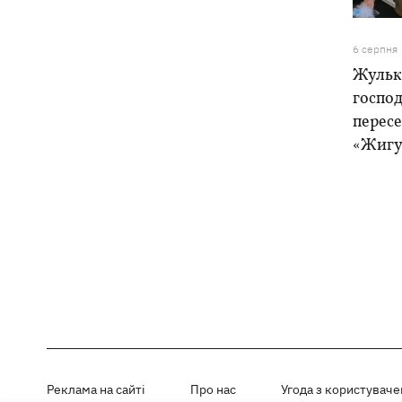
6 серпня
Жулька
господ
пересе
«Жигу
Реклама на сайті
Про нас
Угода з користувач