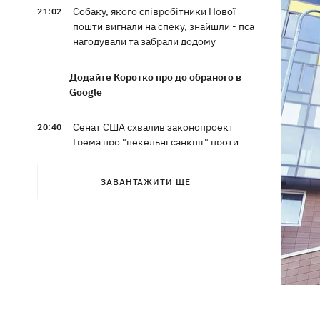
Собаку, якого співробітники Нової
21:02
пошти вигнали на спеку, знайшли - пса
нагодували та забрали додому
Додайте Коротко про до обраного в
Google
Сенат США схвалив законопроект
20:40
Грема про "пекельні санкції" проти
РФ
ЗАВАНТАЖИТИ ЩЕ
Зеленський вперше прибув до Сербії
20:14
та розповів про цілі візиту
У Львові запровадили карантинні
20:04
обмеження через виявлення сказу в
кота
Україна та Польща завершили
19:49