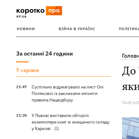
НОВИНИ
ВІЙНА В УКРАЇНІ
ПОЛІТИК
За останні 24 години
Голов
До 
7 серпня
яки
Суспільно відреагувало на лист Олі
21:47
Полякової із закликами змінити
правила Нацвідбору
ТАНЯ НА
У Львові виставили обгорілі
21:20
екземпляри книг зі знищеного складу
у Харкові