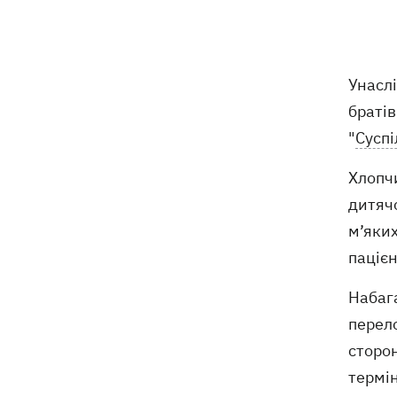
ексгумацію жертв Волинської трагедії
у двох селах на Волині
У Будапешті після обмілення Дунаю
19:16
Унаслі
підняли з дна мотоцикл вермахту та
останки двох солдатів
братів
"
Суспі
19:00
Анекдоти та меми тижня: прильоти-
прильоти, ідіть на болота і
Хлопчи
український Джеймс Бонд з
дитячо
кабачками
м’яких
Тисяча незаконно списаних чоловіків
18:53
паціє
- суд взяв під варту ексочільника
Мукачівського ТЦК
Набага
перело
Дрони ЗСУ вразили 10
18:48
електропідстанцій, 6 суден
сторон
"тіньового" флоту та базу ФСБ в
термін
Криму