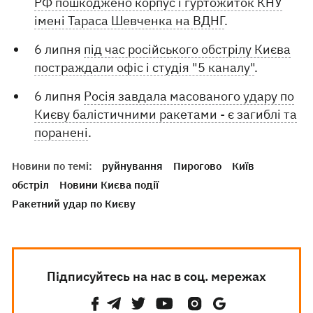
РФ пошкоджено корпус і гуртожиток КНУ
імені Тараса Шевченка на ВДНГ
.
6 липня
під час російського обстрілу Києва
постраждали офіс і студія "5 каналу"
.
6 липня
Росія завдала масованого удару по
Києву балістичними ракетами - є загиблі та
поранені
.
Новини по темі:
руйнування
Пирогово
Київ
обстріл
Новини Києва події
Ракетний удар по Києву
Підписуйтесь на нас в соц. мережах