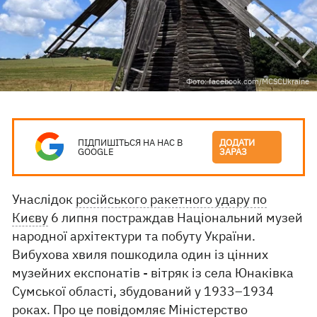
Фото: facebook.com/MCSCUkraine
ПІДПИШІТЬСЯ НА НАС В
ДОДАТИ
GOOGLE
ЗАРАЗ
Унаслідок
російського ракетного удару по
Києву
6 липня постраждав Національний музей
народної архітектури та побуту України.
Вибухова хвиля пошкодила один із цінних
музейних експонатів - вітряк із села Юнаківка
Сумської області, збудований у 1933–1934
роках. Про це
повідомляє
Міністерство