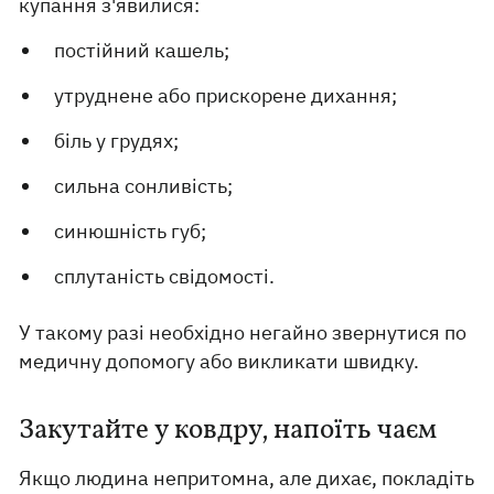
купання з'явилися:
постійний кашель;
утруднене або прискорене дихання;
біль у грудях;
сильна сонливість;
синюшність губ;
сплутаність свідомості.
У такому разі необхідно негайно звернутися по
медичну допомогу або викликати швидку.
Закутайте у ковдру, напоїть чаєм
Якщо людина непритомна, але дихає, покладіть