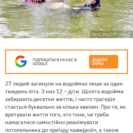
Фото: ФБ ДСНС України
ПІДПИШІТЬСЯ НА НАС В
ДОДАТИ
GOOGLE
ЗАРАЗ
27 людей загинули на водоймах лише за один
тиждень літа. З них
12 – діти
. Щоліта водойми
забирають десятки життів, і часто трагедія
стається буквально за кілька хвилин. Про те, як
врятувати життя того, хто тоне, чи треба
намагатися самостійно реанімувати
потопельника до приїзду «швидкої», а також