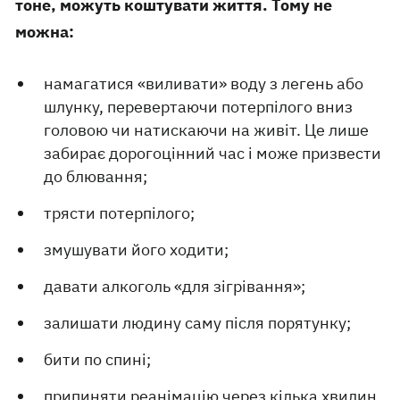
тоне, можуть коштувати життя. Тому не
можна:
намагатися «виливати» воду з легень або
шлунку, перевертаючи потерпілого вниз
головою чи натискаючи на живіт. Це лише
забирає дорогоцінний час і може призвести
до блювання;
трясти потерпілого;
змушувати його ходити;
давати алкоголь «для зігрівання»;
залишати людину саму після порятунку;
бити по спині;
припиняти реанімацію через кілька хвилин,