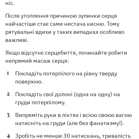
ніс.
Після утоплення причиною зупинки серця
найчастіше стає саме нестача кисню. Тому
рятувальні вдихи у таких випадках особливо
важливі.
Якщо відсутнє серцебиття, починайте робити
непрямий масаж серця:
Покладіть потерпілого на рівну тверду
поверхню.
Покладіть свої долоні (одна на одну) на
груди потерпілому.
Випряміть руки в ліктях і всією своєю вагою
натисніть на груди (але без фанатизму!).
Зробіть не менше 30 натискань, тривалість