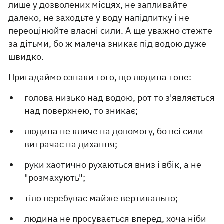
лише у дозволених місцях, не запливайте
далеко, не заходьте у воду напідпитку і не
переоцінюйте власні сили. А ще уважно стежте
за дітьми, бо ж малеча зникає під водою дуже
швидко.
Пригадаймо ознаки того, що людина тоне:
голова низько над водою, рот то з'являється
над поверхнею, то зникає;
людина не кличе на допомогу, бо всі сили
витрачає на дихання;
руки хаотично рухаються вниз і вбік, а не
"розмахують";
тіло перебуває майже вертикально;
людина не просувається вперед, хоча ніби