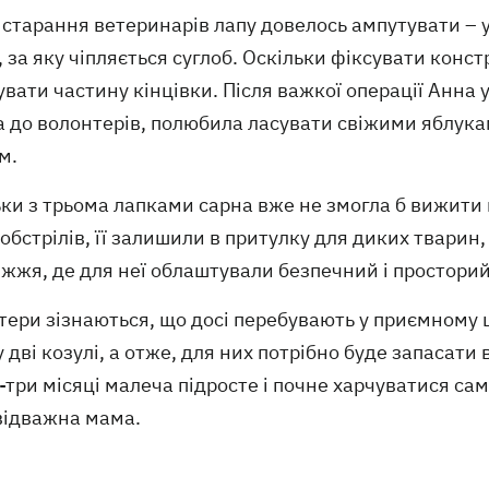
старання ветеринарів лапу довелось ампутувати – у
, за яку чіпляється суглоб. Оскільки фіксувати конст
вати частину кінцівки. Після важкої операції Анна
а до волонтерів, полюбила ласувати свіжими яблук
м.
ки з трьома лапками сарна вже не змогла б вижити 
обстрілів, її залишили в притулку для диких тварин
жжя, де для неї облаштували безпечний і просторий
тери зізнаються, що досі перебувають у приємному 
 дві козулі, а отже, для них потрібно буде запасати 
-три місяці малеча підросте і почне харчуватися с
ї відважна мама.