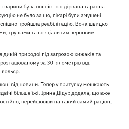
 тварини була повністю відірвана таранна
рукцію не було за що, лікарі були змушені
 успішно пройшла реабілітацію. Вона швидко
ами, грушами та спеціальним зерновим
в дикій природоі під загрозою хижаків та
, розташованому за 30 кілометрів від
 вольєр.
шоці від новини. Тепер у притулку мешкають
вдвічі більше їжі. Ірина Дідур додала, що вже
амостійно, перейшовши на такий самий раціон,