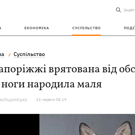
Знайт
А
ЕКОНОМІКА
СУСПІЛЬСТВО
ПОДІ
на
Суспільство
апоріжжі врятована від обс
 ноги народила маля
16 червня 08:19
 КАТАШИНСЬКА