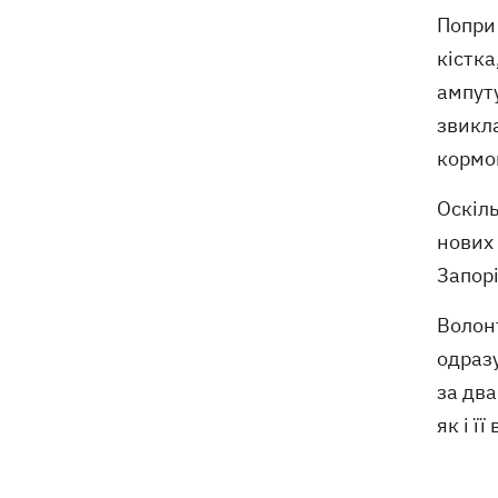
Попри 
кістка
ампуту
звикл
кормо
Оскіль
нових 
Запорі
Волон
одразу
за два
як і ї