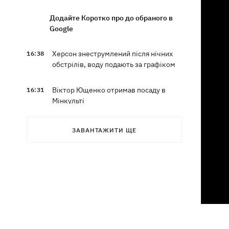
Додайте Коротко про до обраного в
Google
Херсон знеструмлений після нічних
16:38
обстрілів, воду подають за графіком
Віктор Ющенко отримав посаду в
16:31
Мінкульті
16:28
Замість Балкан - до сміттєзвалища
ЗАВАНТАЖИТИ ЩЕ
на Київщині: як українці врятували
чорного грифа Берліна
З послів - та під суд: які перспективи
16:06
справи Ольги Стефанішиної
Кажанна пояснила, як її пісні
15:34
опинилися на "Яндекс Музика"