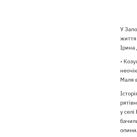
У Львові відкрили виставку палиць,
15:23
присвячену інтернет-феномену зі
Threads
У Зап
Кримінал замість концерту The
15:21
життя 
Weeknd - у Шегинях киянин намагався
Ірина 
підкупити прикордонника
- Козу
У Києві з парку “винесли” режисерку,
14:37
неочік
яка протестує проти вирубки дерев
Маля в
Хто стане новим послом у США:
14:28
Історі
технократ Свириденко чи
рятівн
«найкращий солдат» Паліса
у селі
бачили
опинил