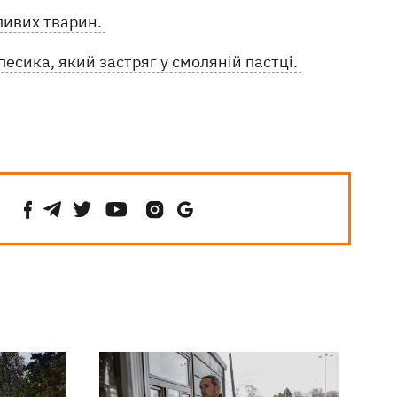
ливих тварин.
есика, який застряг у смоляній пастці.