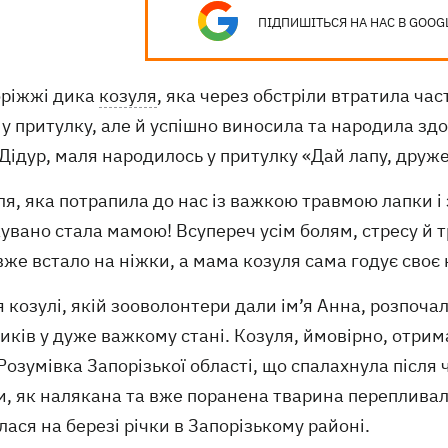
ПІДПИШІТЬСЯ НА НАС В GOOG
оріжжі дика
козуля
, яка через обстріли втратила ча
у притулку, але й успішно виносила та народила зд
Дідур, маля народилось у притулку «Дай лапу, друже
ля, яка потрапила до нас із важкою травмою лапки і
увано стала мамою! Всупереч усім болям, стресу й 
же встало на ніжки, а мама козуля сама годує своє 
я козулі, якій зооволонтери дали ім’я Анна, розпоч
иків у дуже важкому стані. Козуля, ймовірно, отри
 Розумівка Запорізької області, що спалахнула після
, як налякана та вже поранена тварина перепливала
ася на березі річки в Запорізькому районі.