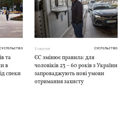
СУСПІЛЬСТВО
3 серпня
СУСПІЛЬСТВО
ів та
ЄС змінює правила: для
и в
чоловіків 23 – 60 років з України
ід спеки
запроваджують нові умови
отримання захисту