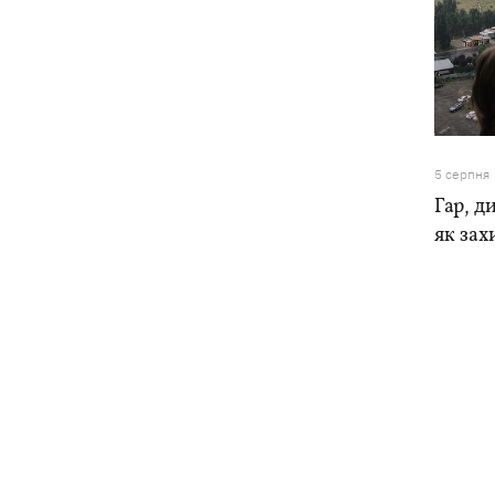
5 серпня
Гар, ди
як зах