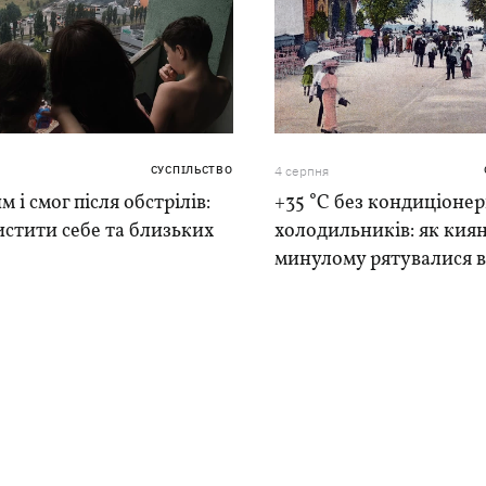
СУСПІЛЬСТВО
4 серпня
м і смог після обстрілів:
+35 °C без кондиціонер
истити себе та близьких
холодильників: як киян
минулому рятувалися в