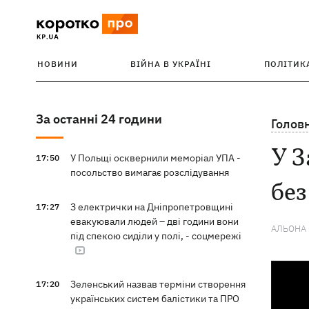
НОВИНИ
ВІЙНА В УКРАЇНІ
ПОЛІТИК
За останні 24 години
Голов
У З
У Польщі осквернили меморіал УПА -
17:50
посольство вимагає розслідування
без
З електрички на Дніпропетровщині
17:27
евакуювали людей – дві години вони
АЛЬОНА
під спекою сиділи у полі, - соцмережі
Зеленський назвав терміни створення
17:20
українських систем балістики та ПРО