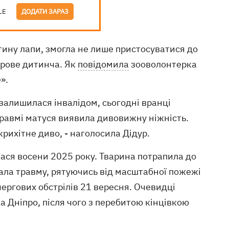
LE
ДОДАТИ ЗАРАЗ
стину лапи, змогла не лише пристосуватися до
орове дитинча. Як
повідомила
зооволонтерка
».
 залишилася інвалідом, сьогодні вранці
травмі матуся виявила дивовижну ніжність.
крихітне диво, - наголосила Дідур.
алася восени 2025 року. Тварина потрапила до
мала травму, рятуючись від масштабної пожежі
 чергових обстрілів 21 вересня. Очевидці
 Дніпро, після чого з перебитою кінцівкою