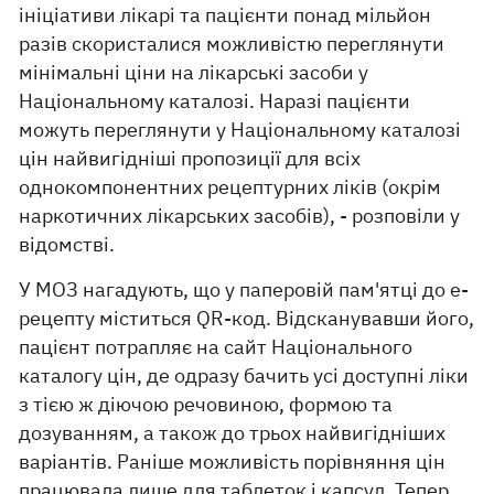
ініціативи лікарі та пацієнти понад мільйон
разів скористалися можливістю переглянути
мінімальні ціни на лікарські засоби у
Національному каталозі. Наразі пацієнти
можуть переглянути у Національному каталозі
цін найвигідніші пропозиції для всіх
однокомпонентних рецептурних ліків (окрім
наркотичних лікарських засобів), - розповіли у
відомстві.
У МОЗ нагадують, що у паперовій пам'ятці до е-
рецепту міститься QR-код. Відсканувавши його,
пацієнт потрапляє на сайт Національного
каталогу цін, де одразу бачить усі доступні ліки
з тією ж діючою речовиною, формою та
дозуванням, а також до трьох найвигідніших
варіантів. Раніше можливість порівняння цін
працювала лише для таблеток і капсул. Тепер