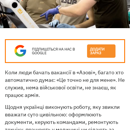
ПІДПИШІТЬСЯ НА НАС В
ДОДАТИ
GOOGLE
ЗАРАЗ
Коли люди бачать вакансії в «Азові», багато хто
автоматично думає: «Це точно не для мене». Не
служив, нема військової освіти, не знаєш, як
працює армія.
Щодня українці виконують роботу, яку звикли
вважати суто цивільною: оформлюють
документи, керують командами, ремонтують
техніку, працюють у медицині чи сідають за