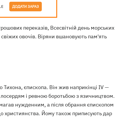
LE
ДОДАТИ ЗАРАЗ
рошових переказів, Всесвітній день морських
свіжих овочів. Віряни вшановують пам'ять
о Тихона, єпископа. Він жив наприкінці IV —
милосердям і ревною боротьбою з язичництвом.
омагав нужденним, а після обрання єпископом
до християнства. Йому також приписують дар