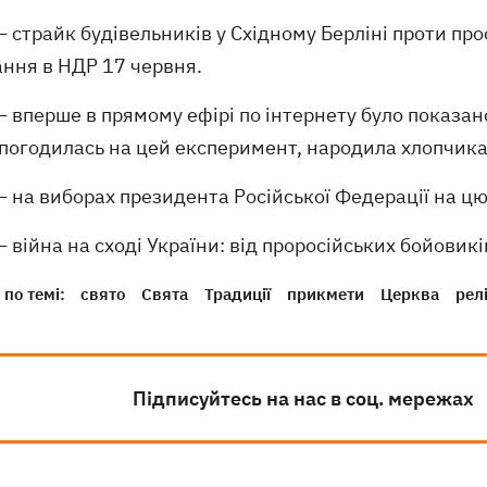
 страйк будівельників у Східному Берліні проти пр
ання в НДР 17 червня.
 вперше в прямому ефірі по інтернету було показан
погодилась на цей експеримент, народила хлопчика 
 на виборах президента Російської Федерації на цю
 війна на сході України: від проросійських бойовик
по темі:
свято
Свята
Традиції
прикмети
Церква
релі
Підписуйтесь на нас в соц. мережах