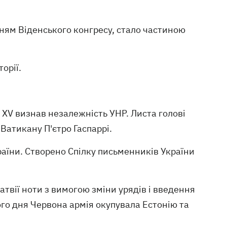
нням Віденського конгресу, стало частиною
орії.
 XV визнав незалежність УНР. Листа голові
Ватикану П'єтро Гаспаррі.
раїни. Створено Спілку письменників України
атвії ноти з вимогою зміни урядів і введення
ого дня Червона армія окупувала Естонію та