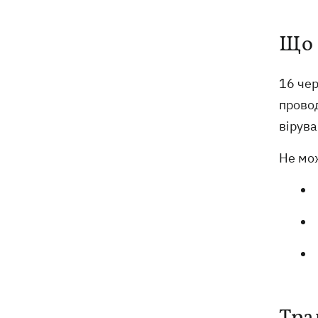
Що 
16 че
провод
вірува
Не мож