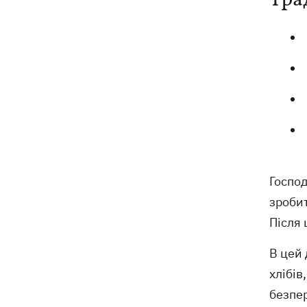
Тра
Господ
зробит
Після 
В цей 
хлібів
безпер