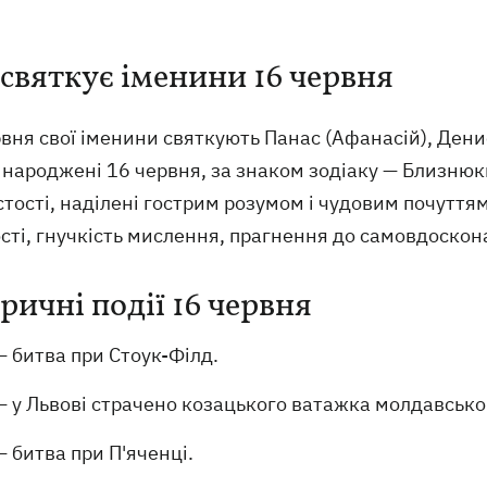
 святкує іменини 16 червня
вня свої іменини святкують Панас (Афанасій), Дени
народжені 16 червня, за знаком зодіаку — Близнюки
тості, наділені гострим розумом і чудовим почуттям
сті, гнучкість мислення, прагнення до самовдоскон
ричні події 16 червня
 битва при Стоук-Філд.
 у Львові страчено козацького ватажка молдавськог
 битва при П'яченці.