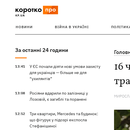
НОВИНИ
ВІЙНА В УКРАЇНІ
ПОЛІТИК
За останні 24 години
Голов
16 
У ЄС почали діяти нові умови захисту
13:41
для українців — більше не для
тра
“ухилянтів”
Росіяни вдарили по залізниці у
13:08
МИРОСЛА
Лозовій, є загиблі та поранені
Три квартири, Mercedes та будинок:
12:52
що фігурує у підозрі експосла
Стефанішиної