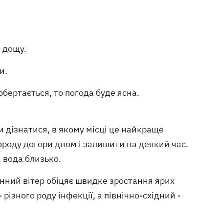
о дощу.
и.
обертається, то погода буде ясна.
и дізнатися, в якому місці це найкраще
ороду догори дном і залишити на деякий час.
 вода близько.
енний вітер обіцяє швидке зростання ярих
- різного роду інфекції, а північно-східний -