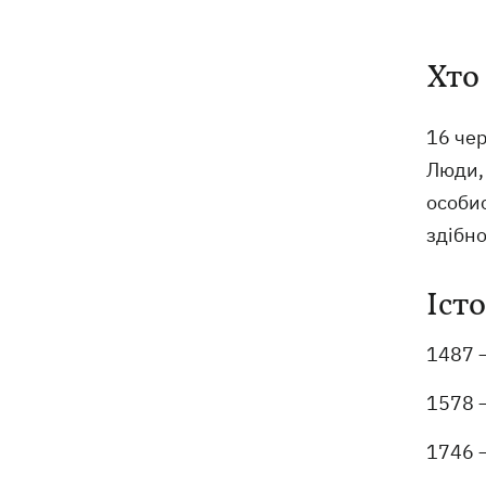
Хто
16 чер
Люди, 
особис
здібно
Істо
1487 —
1578 —
1746 —