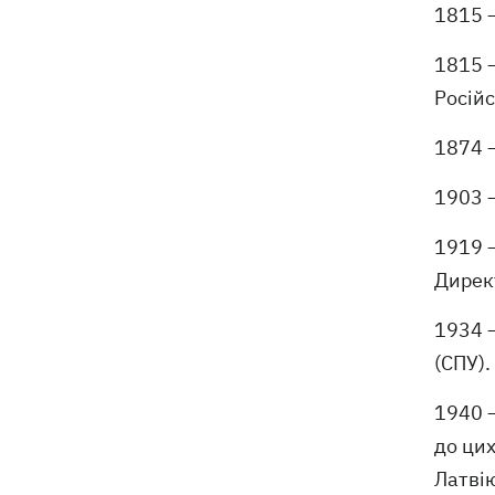
1815 —
1815 —
Російс
1874 —
1903 —
1919 —
Директ
1934 —
(СПУ).
1940 —
до цих
Латві