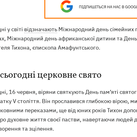
ПІДПИШІТЬСЯ НА НАС В GOOG
ні у світі
відзначають
Міжнародний день сімейних г
ах, Міжнародний день африканської дитини та День 
теля Тихона, єпископа Амафунтського.
 сьогодні церковне свято
ні, 16 червня, віряни святкують День пам’яті святог
атку V століття. Він прославився глибокою вірою, 
рковними переказами, ще від юних років Тихон доп
про духовне життя своєї пастви, навертаючи людей 
ворення та зцілення.