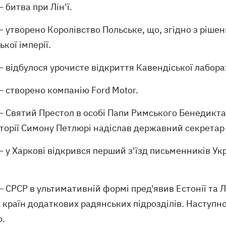
 битва при Лін'ї.
 утворено Королівство Польське, що, згідно з ріше
ької імперії.
 відбулося урочисте відкриття Кавендіської лаборат
 створено компанію Ford Motor.
 Святий Престол в особі Папи Римського Бенедикта
орії Симону Петлюрі надіслав державний секретар 
 у Харкові відкрився перший з'їзд письменників Ук
 СРСР в ультимативній формі пред'явив Естонії та Л
 країн додаткових радянських підрозділів. Наступн
ю.