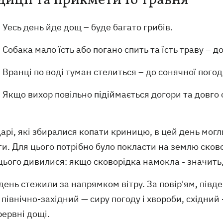
диції та прикмети 16 травня
Уесь день йде дощ – буде багато грибів.
Собака мало їсть або погано спить та їсть траву – д
Вранці по воді туман стелиться – до сонячної погод
Якщо вихор повільно підіймається догори та довго 
арі, які збиралися копати криницю, в цей день могл
и. Для цього потрібно було покласти на землю сков
цього дивилися: якщо сковорідка намокла - значить,
день стежили за напрямком вітру. За повір'ям, півд
, північно-західний — сиру погоду і хвороби, східний 
ервні дощі.