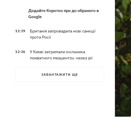
Додайте Коротко про до обраного в
Google
Британія запровадила нові санкції
12:29
проти Росії
У Києві затримали очільника
12:26
приватного медцентру, через дії
якого загинули двоє новонароджених
ЗАВАНТАЖИТИ ЩЕ
На Закарпатті – масштабні обшуки у
11:41
ТЦК
Експосол у США Стефанішина після
11:08
відставки планує працювати у
приватному секторі
Екстоппосадовець Повітряних сил
10:38