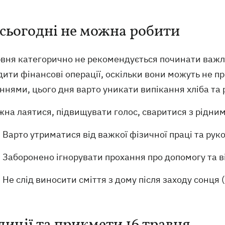
сьогодні не можна робити
рвня категорично не рекомендується починати важли
ити фінансові операції, оскільки вони можуть не пр
ннями, цього дня варто уникати випікання хліба та р
на лаятися, підвищувати голос, сваритися з рідним
Варто утриматися від важкої фізичної праці та рук
Заборонено ігнорувати прохання про допомогу та 
Не слід виносити сміття з дому після заходу сонця 