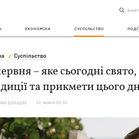
Знайт
А
ЕКОНОМІКА
СУСПІЛЬСТВО
ПОДІ
на
Суспільство
червня – яке сьогодні свято
диції та прикмети цього д
16 червня 05:30
ВА БЗІКАДЗЕ