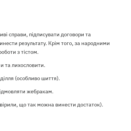
ві справи, підписувати договори та
инести результату. Крім того, за народними
оботи з тістом.
и та лихословити.
оділля (особливо шиття).
відмовляти жебракам.
(вірили, що так можна винести достаток).