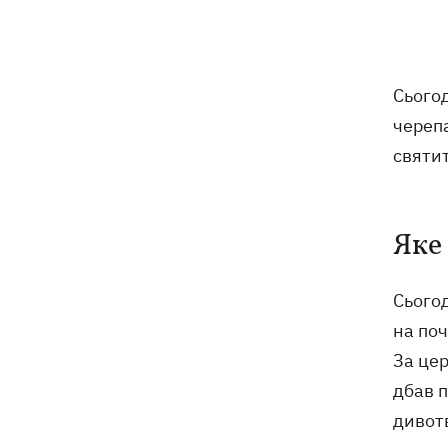
отримав нову підозру
Не має таємного послання: ЗМІ
10:30
дізналися, чому принцеса Євгенія
Сьогод
народжувала у Португалії
череп
У Москві в умовах секретності
10:12
святи
поховали російського генерала
Єрусалімова - міг загинути під час
вибуху в ресторані
Яке
Експослу у США Стефанішиній
09:52
обрали запобіжний захід у вигляді
Сьогод
шести мільйонів застави
на поч
Росіяни вночі били по Україні
09:29
За це
дронами, ракетами Х-31П та
дбав 
«Оніксами»
дивот