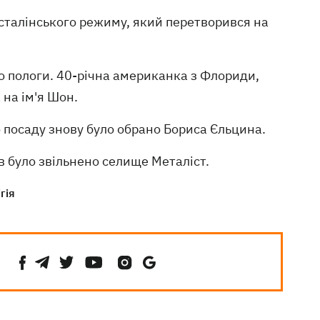
осталінського режиму, який перетворився на
о пологи. 40-річна американка з Флориди,
на ім'я Шон.
 посаду знову було обрано Бориса Єльцина.
ів було звільнено селище Металіст.
гія