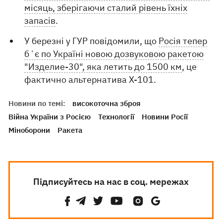
місяць, зберігаючи сталий рівень їхніх
запасів
.
У березні у ГУР повідомили, що
Росія тепер
бʼє по Україні новою дозвуковою ракетою
"Изделие-30", яка летить до 1500 км
, це
фактично альтернатива X-101.
Новини по темі:
високоточна зброя
Війна України з Росією
Технології
Новини Росії
Міноборони
Ракета
Підписуйтесь на нас в соц. мережах