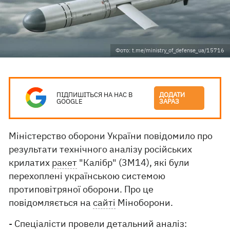
Фото: t.me/ministry_of_defense_ua/15716
ПІДПИШІТЬСЯ НА НАС В
ДОДАТИ
GOOGLE
ЗАРАЗ
Міністерство оборони України повідомило про
результати технічного аналізу російських
крилатих
ракет
"Калібр" (3М14), які були
перехоплені українською системою
протиповітряної оборони. Про це
повідомляється на
сайті
Міноборони.
- Спеціалісти провели детальний аналіз: