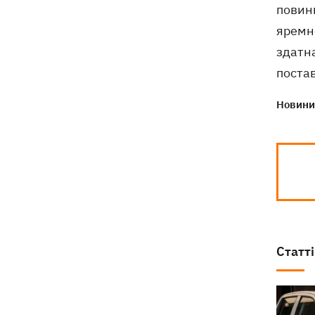
повинн
яремн
здатн
постав
Новини 
Статті