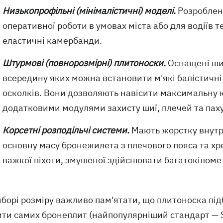
Низькопрофільні (мінімалістичні) моделі.
Розроблені
оперативної роботи в умовах міста або для водіїв т
еластичні камербанди.
Штурмові (повнорозмірні) плитоноски.
Оснащені ши
всередину яких можна встановити м'які балістичні
осколків. Вони дозволяють навісити максимальну кі
додатковими модулями захисту шиї, плечей та паху
Корсетні розподільчі системи.
Мають жорстку внутрі
основну масу бронежилета з плечового пояса та хреб
важкої піхоти, змушеної здійснювати багатокіломе
борі розміру важливо пам'ятати, що плитоноска підб
ити самих бронеплит (найпопулярніший стандарт — S