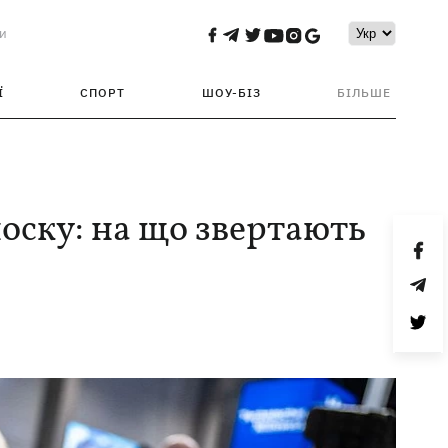
и
Ї
СПОРТ
ШОУ-БІЗ
БІЛЬШЕ
носку: на що звертають