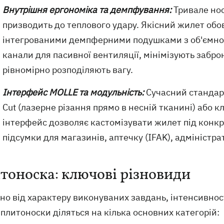
Внутрішня ергономіка та демпфування:
Тривале нос
призводить до теплового удару. Якісний жилет обо
інтегрованими демпферними подушками з об'ємною
канали для пасивної вентиляції, мінімізують забро
рівномірно розподіляють вагу.
Інтерфейс MOLLE та модульність:
Сучасний стандарт
Cut (лазерне різання прямо в несній тканині) або 
інтерфейс дозволяє кастомізувати жилет під конкре
підсумки для магазинів, аптечку (IFAK), адміністра
тоноска: ключові різновиди
но від характеру виконуваних завдань, інтенсивнос
 плитоноски діляться на кілька основних категорій: