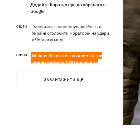
Додайте Коротко про до обраного в
Google
Туреччина запропонувала Росії та
08:34
Україні оголосити мораторій на удари
у Чорному морі
08:00
Опішня: Як стати гончарем за три
тижні і виграти 1000 доларів за
глиняного монстра
ЗАВАНТАЖИТИ ЩЕ
Росія завдала удару по Харкову:
07:52
частково зруйновано
десятиповерхівку, загинули люди
Вночі Росія атакувала Одесу
07:24
ракетами та дронами, горів центр
міста