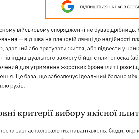
ПІДПИШІТЬСЯ НА НАС В GOOG
сному військовому спорядженні не буває дрібниць. 
ування — від шва на плечовій лямці до надійності 
р, здатний або врятувати життя, або підвести у на
тів індивідуального захисту бійця є плитоноска (або
ачений для утримання жорстких бронеплит і розміщ
ення. Це база, що забезпечує ідеальний баланс між
ою рухів.
овні критерії вибору якісної пли
носка
зазнає колосальних навантажень. Сюди, окрім 