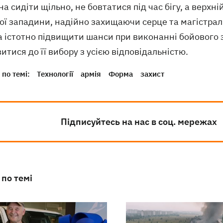
а сидіти щільно, не бовтатися під час бігу, а верхні
ої западини, надійно захищаючи серце та магістрал
а істотно підвищити шанси при виконанні бойового
итися до її вибору з усією відповідальністю.
по темі:
Технології
армія
Форма
захист
Підписуйтесь на нас в соц. мережах
 по темі