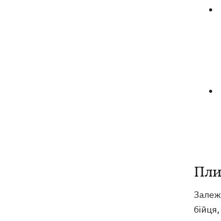
Пли
Залеж
бійця,