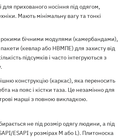
 для прихованого носіння під одягом,
ехніки. Мають мінімальну вагу та тонкі
рокими бічними модулями (камербандами),
 пакети (кевлар або НВМПЕ) для захисту від
лькість підсумків і часто інтегруються з
.
шню конструкцію (каркас), яка переносить
та на пояс і кістки таза. Це незамінно для
трові марші з повною викладкою.
ирається не під розмір одягу людини, а під
API/ESAPI у розмірах M або L). Плитоноска