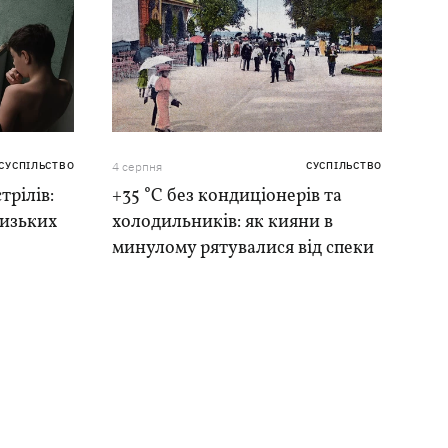
СУСПІЛЬСТВО
4 серпня
СУСПІЛЬСТВО
трілів:
+35 °C без кондиціонерів та
лизьких
холодильників: як кияни в
минулому рятувалися від спеки