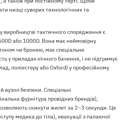
м, а також при постійному терті. Щоби
ати низці суворих технологічних та
 виробництві тактичного спорядження є
 500D або 1000D. Вона має неймовірну
бетоном чи бронею, має спеціальне
ь у приладах нічного бачення, і не підтримує
ад, поліестеру або Oxford) у професійному
 вузол безпеки. Спеціальні
інальна фурнітура провідних брендів),
дозволяють скинути жилет за 2–3 секунди. Це
тупу медика до тіла), евакуації з палаючої