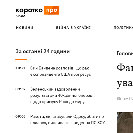
НОВИНИ
ВІЙНА В УКРАЇНІ
ПОЛІТИК
За останні 24 години
Голов
Фак
Син Байдена розповів, що рак
10:21
експрезидента США прогресує
ува
Зеленський задоволений
09:37
результатами 40-денної операції
ЄВГЕН Г
щодо примусу Росії до миру
Ракети, які атакували Одесу, збити не
09:03
вдалося, випливає зі зведення ПС ЗСУ