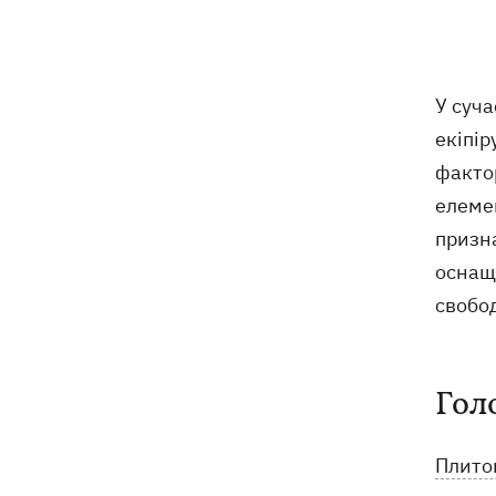
9 серпня - яке сьогодні церковне
05:30
свято, що не можна робити, все про
цей день
У суча
8 серпня
екіпір
факто
Україна не збирається виходити з
21:46
Донбасу, Путін не зможе здобути
елемен
перемогу, - Зеленський
призн
оснащ
У Болгарії заявили, що дрон, який
21:22
вибухнув біля газопроводу, міг бути
свобод
українським - МЗС відреагувало
У польському Кракові чоловік, який
20:41
Гол
напав на українську пару, сам здався
поліції
Плито
Сербія виділить 2 млн євро для
20:02