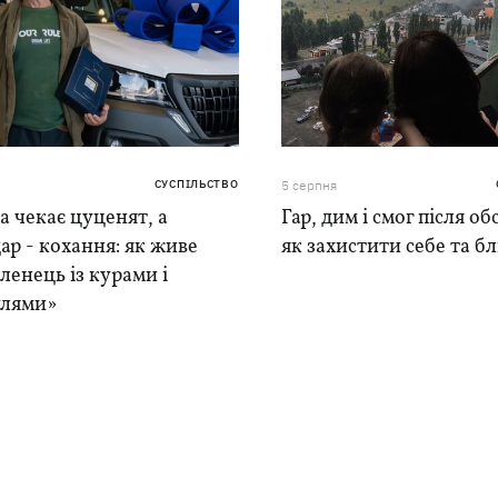
СУСПІЛЬСТВО
5 серпня
 чекає цуценят, а
Гар, дим і смог після обс
ар - кохання: як живе
як захистити себе та б
ленець із курами і
лями»