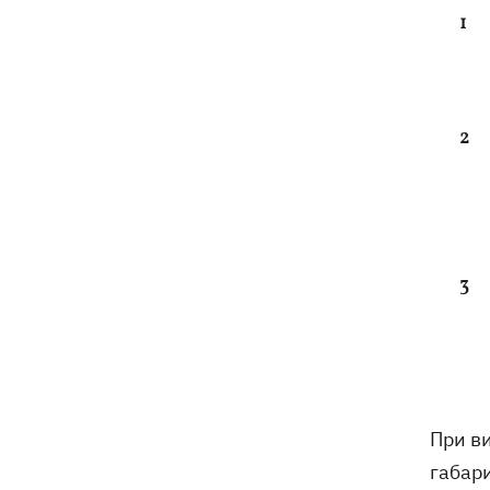
При ви
габар