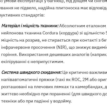
і умови експлуатації у багнюці, під дощем чи сніго
ування не підвело, надійна плитоноска має відповід
руктивних стандартів:
Матеріал і міцність тканини:
Абсолютним еталоном у
нейлонова тканина Cordura (кордура) зі щільністю
міцність на розрив, не стирається при контакті з 
інфрачервоне просочення (NIR), що знижує видиміст
горіння. Використання дешевших аналогів (наприкл
екіпіруванні є неприпустимим.
Система швидкого скидання:
Це критично важливий
напівавтоматичні пряжки (такі як ROC, 2M або ориг
розташовані на плечових лямках та камербандах, 
життєво необхідно при пораненні (для швидкого дос
техніки або при падінні у водойму.