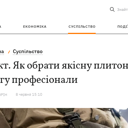
Знайт
А
ЕКОНОМІКА
СУСПІЛЬСТВО
ПОДІ
на
Суспільство
т. Як обрати якісну плито
гу професіонали
8 червня 15:10
ОРІН