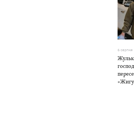
6 серпня
Жулька
господ
пересе
«Жигу