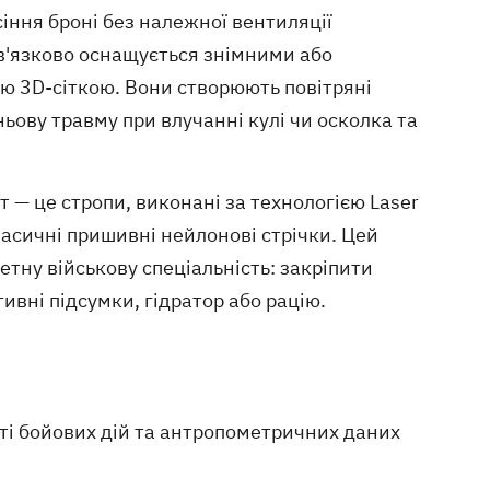
іння броні без належної вентиляції
в'язково оснащується знімними або
 3D-сіткою. Вони створюють повітряні
ньову травму при влучанні кулі чи осколка та
 — це стропи, виконані за технологією Laser
класичні пришивні нейлонові стрічки. Цей
тну військову спеціальність: закріпити
тивні підсумки, гідратор або рацію.
ті бойових дій та антропометричних даних