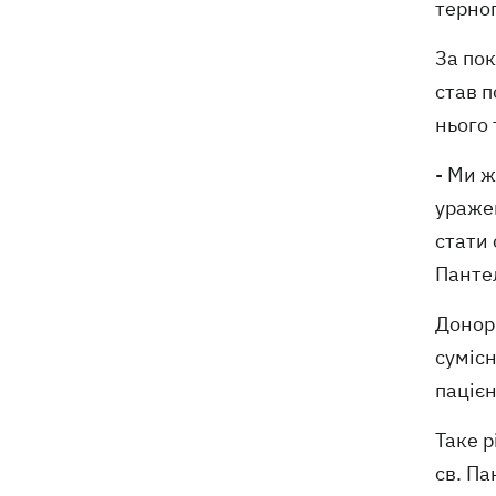
терно
За по
став п
нього 
- Ми ж
уражен
стати 
Панте
Донорк
сумісн
паціє
Таке р
св. Па