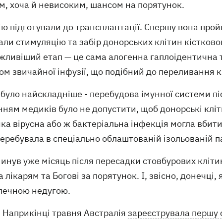
м, хоча й невисоким, шансом на порятунок.
ю підготували до трансплантації. Спершу вона пройш
ли стимуляцію та забір донорських клітин кістковог
жливіший етап — це сама алогенна гаплоідентична т
м звичайної інфузії, що подібний до переливання к
 було найскладніше - перебудова імунної системи пі
ням медиків було не допустити, щоб донорські кліт
ка вірусна або ж бактеріальна інфекція могла вбити
еребувала в спеціально облаштованій ізольованій п
минув уже місяць після пересадки стовбурових кліт
 лікарям та Богові за порятунок. І, звісно, донечці,
печною недугою.
Наприкінці травня Австралія
зареєструвала першу 