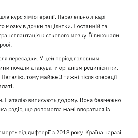
ла курс хіміотерапії. Паралельно лікарі
о мозку в дочки пацієнтки. І останній та
рансплантація кісткового мозку. Її виконали
рові.
сля пересадки. У цей період головним
ини почали атакувати організм реципієнтки.
 Наталію, тому майже 3 тижні після операції
алаті.
ин. Наталію виписують додому. Вона безмежно
 яка радіє, що допомогла мамі впоратися із
смерть від дифтерії
з 2018 року. Країна наразі