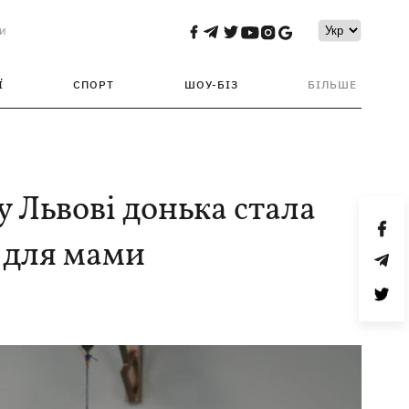
и
Ї
СПОРТ
ШОУ-БІЗ
БІЛЬШЕ
у Львові донька стала
 для мами