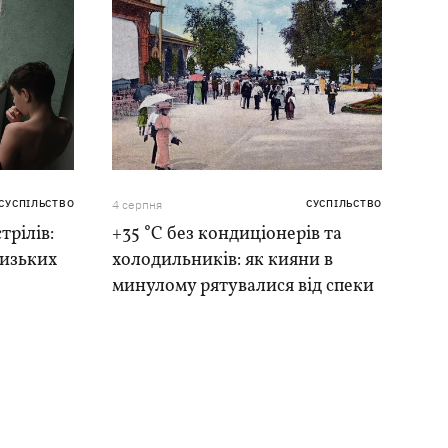
СУСПІЛЬСТВО
4 серпня
СУСПІЛЬСТВО
трілів:
+35 °C без кондиціонерів та
лизьких
холодильників: як кияни в
минулому рятувалися від спеки