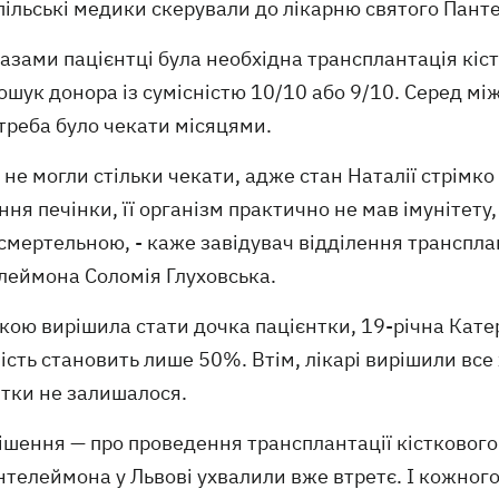
пільські медики скерували до лікарню святого Пан
казами пацієнтці була необхідна трансплантація кі
ошук донора із сумісністю 10/10 або 9/10. Серед м
треба було чекати місяцями.
 не могли стільки чекати, адже стан Наталії стрімко
ня печінки, її організм практично не мав імунітету,
смертельною, - каже завідувач відділення трансплан
леймона Соломія Глуховська.
ою вирішила стати дочка пацієнтки, 19-річна Кате
ість становить лише 50%. Втім, лікарі вирішили все
нтки не залишалося.
ішення — про проведення трансплантації кісткового 
нтелеймона у Львові ухвалили вже втретє. І кожного 