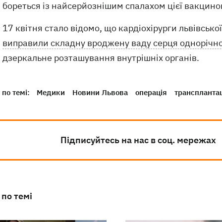
бореться із найсерйознішим спалахом цієї вакцинок
17 квітня стало відомо, що кардіохірурги львівсько
виправили складну вроджену ваду серця однорічн
дзеркальне розташування внутрішніх органів.
по темі:
Медики
Новини Львова
операція
транспланта
Підписуйтесь на нас в соц. мережах
 по темі