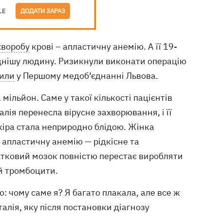
LE
ДОДАТИ ЗАРАЗ
хворобу
крові – апластичну анемію. А її 19-
іднішу людину. Ризикнули виконати операцію
или
у Першому медоб’єднанні Львова.
мільйон. Саме у такої кількості пацієнтів
лія перенесла вірусне захворювання, і її
шкіра стала неприродно блідою. Жінка
ї апластичну анемію — рідкісне та
стковий мозок повністю перестає виробляти
 й тромбоцити.
: чому саме я? Я багато плакала, але все ж
талія, яку після постановки діагнозу