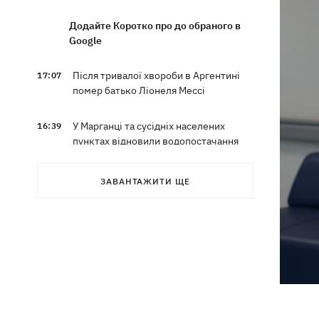
Додайте Коротко про до обраного в
Google
Після тривалої хвороби в Аргентині
17:07
помер батько Ліонеля Мессі
У Марганці та сусідніх населених
16:39
пунктах відновили водопостачання
Росіяни атакували рейсовий автобус у
16:11
ЗАВАНТАЖИТИ ЩЕ
Нікополі - є жертви
16:00
Кінець світу на 7 секунд: соцмережі в
паніці, чекаючи 12 серпня, і до чого
тут НАСА
У США запевнили, що Київ погодився
15:51
не нападати на неросійські танкери у
Чорному морі