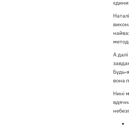
єдини
Наталі
викона
найва
методо
А далі
завдан
Будь-я
вона п
Нині 
вдячна
небез