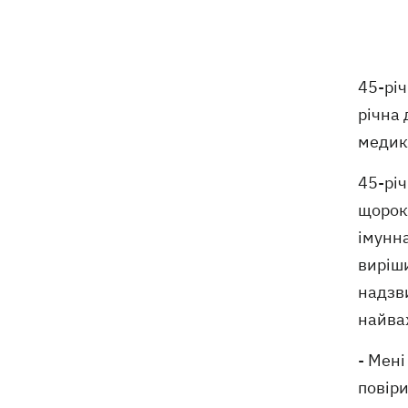
США щомісяця поставлятимуть
15:28
Україні ракети для Patriot, -
Зеленський
45-річ
річна 
У Польщі спростували заяви про
15:08
медик
депортацію українців призовного віку
- "це популізм"
45-річ
щороку
На Буковині затримали чоловіка, який
14:36
11 днів ховався у лісі після того, як
імунна
поранив поліцейських
виріши
надзв
На Київщині спалахнула пожежа у
14:09
притулку для тварин «Сіріус» -
найваж
загинуло 8 собак
- Мені
повіри