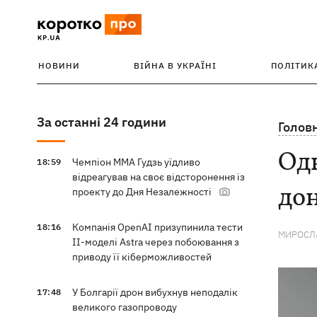
НОВИНИ
ВІЙНА В УКРАЇНІ
ПОЛІТИК
За останні 24 години
Голов
Одн
Чемпіон ММА Гудзь уїдливо
18:59
відреагував на своє відсторонення із
до
проекту до Дня Незалежності
Компанія OpenAI призупинила тести
18:16
МИРОСЛА
ІІ-моделі Astra через побоювання з
приводу її кіберможливостей
У Болгарії дрон вибухнув неподалік
17:48
великого газопроводу