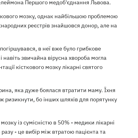
телеймона Першого медоб'єднання Львова.
сткового мозку, однак найбільшою проблемою
іжнародних реєстрів знайшовся донор, але на
 погіршувався, в неї вже було грибкове
 і навіть звичайна вірусна хвороба могла
тації кісткового мозку лікарні святого
рина, яка дуже боялася втратити маму. Їхня
 ж ризикнути, бо інших шляхів для порятунку
мозку із сумісністю в 50% - медики лікарні
разу - це вибір між втратою пацієнта та