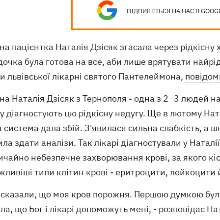
ПІДПИШІТЬСЯ НА НАС В GOOG
на пацієнтка Наталія Дзісяк згасала через рідкісну
дочка була готова на все, аби лише врятувати найр
и львівської лікарні святого Пантелеймона,
повідом
на Наталія Дзісяк з Тернополя - одна з 2−3 людей на 
 діагностують цю рідкісну недугу. Ще в лютому Ната
 система дала збій. З'явилася сильна слабкість, а 
ла здати аналізи. Так лікарі діагностували у Наталі
ичайно небезпечне захворювання крові, за якого кі
ливіші типи клітин крові - еритроцити, лейкоцити
 сказали, що моя кров порожня. Першою думкою було
ла, що Бог і лікарі допоможуть мені, - розповідає На