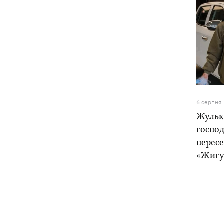
6 серпня
Жулька
господ
пересе
«Жигу