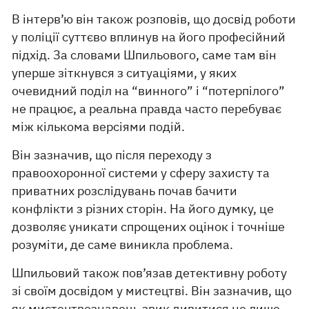
В інтерв’ю він також розповів, що досвід роботи
у поліції суттєво вплинув на його професійний
підхід. За словами Шпильового, саме там він
уперше зіткнувся з ситуаціями, у яких
очевидний поділ на “винного” і “потерпілого”
не працює, а реальна правда часто перебуває
між кількома версіями подій.
Він зазначив, що після переходу з
правоохоронної системи у сферу захисту та
приватних розслідувань почав бачити
конфлікти з різних сторін. На його думку, це
дозволяє уникати спрощених оцінок і точніше
розуміти, де саме виникла проблема.
Шпильовий також пов’язав детективну роботу
зі своїм досвідом у мистецтві. Він зазначив, що
як мистецтвознавець звик дивитися не лише