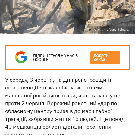
Фото: t.me/dsns_telegram
ПІДПИШІТЬСЯ НА НАС В
ДОДАТИ
GOOGLE
ЗАРАЗ
У середу, 3 червня, на
Дніпропетровщині
оголошено День жалоби за жертвами
масованої російської атаки, яка сталася у ніч
проти 2 червня. Ворожий ракетний удар по
обласному центру призвів до масштабної
трагедії, забравши життя 16 людей. Ще понад
40 мешканців області дістали поранення
різного ступеня тяжкості.