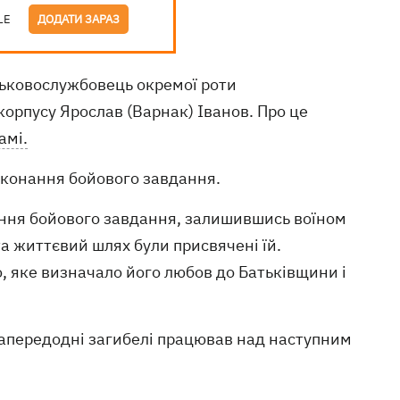
LE
ДОДАТИ ЗАРАЗ
ськовослужбовець окремої роти
корпусу Ярослав (Варнак) Іванов. Про це
амі.
 виконання бойового завдання.
онання бойового завдання, залишившись воїном
та життєвий шлях були присвячені їй.
ло, яке визначало його любов до Батьківщини і
 напередодні загибелі працював над наступним