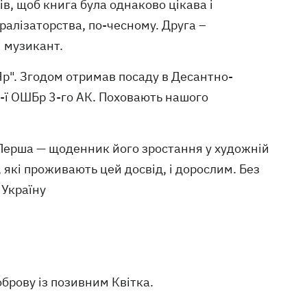
в, щоб книга була однаково цікава і
оралізаторства, по-чесному. Друга –
і музикант.
Яр". Згодом отримав посаду в Десантно-
3-ї ОШБр 3-го АК. Поховають нашого
 Перша — щоденник його зростання у художній
, які проживають цей досвід, і дорослим. Без
 Україну
брову із позивним Квітка.