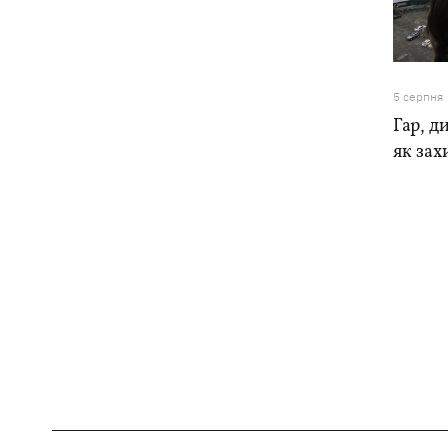
5 серпня
Гар, ди
як зах