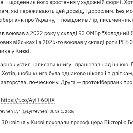
а – щоденник його зростання у художній формі. Хоті
кам, які переживають цей досвід, і дорослим. Без м
іберпанк про Україну, – повідомив Лір, письменник 
в воював з 2022 року у складі 93 ОМБр "Холодний 
вих військах і з 2025-го воював у складі роти РЕБ 
ика у Києві.
Варнак устиг написати книгу і працював над іншою.
 Хотів, щоби книга була однаково цікава і підліткам
заторства, по-чесному. Друга — протокіберпанк про
.
https://t.co/AyFli6OjfX
Yevhen Lyr (@LyrYevhen)
JUNE 2, 2026
30 квітня у Києві
поховали
пресофіцера Вікторію Бо