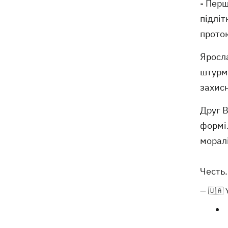
- Перш
деталі теракту проти українських
військовополонених
підліт
проток
Яросла
штурмо
захисн
Друг 
формі.
моралі
Честь
— 🇺🇦 