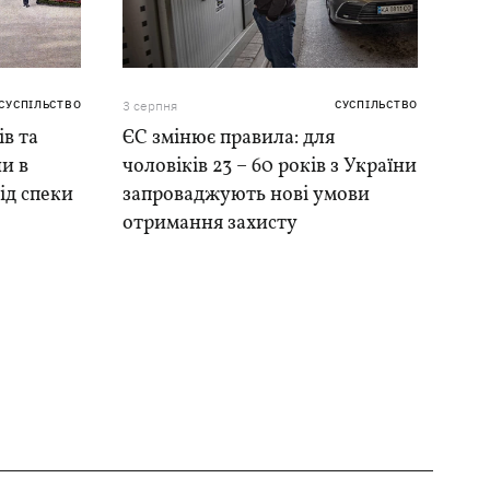
СУСПІЛЬСТВО
3 серпня
СУСПІЛЬСТВО
ів та
ЄС змінює правила: для
и в
чоловіків 23 – 60 років з України
ід спеки
запроваджують нові умови
отримання захисту