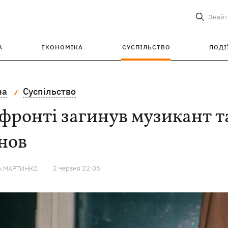
Знайт
А
ЕКОНОМІКА
СУСПІЛЬСТВО
ПОДІ
на
Суспільство
фронті загинув музикант 
нов
2 червня 22:05
А МАРТИНКО