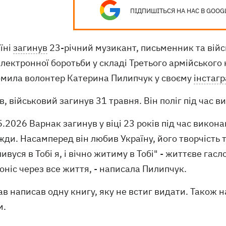
ПІДПИШІТЬСЯ НА НАС В GOOG
їні
загинув
23-річний музикант, письменник та вій
лектронної боротьби у складі Третього армійського 
омила волонтер Катерина Пилипчук у своєму
інстагр
лів, військовий загинув 31 травня. Він поліг під час
5.2026 Варнак загинув у віці 23 років під час вик
ди. Насамперед він любив Україну, його творчість 
ивуся в Тобі я, і вічно житиму в Тобі" - життєве гас
оніс через все життя, - написала Пилипчук.
в написав одну книгу, яку не встиг видати. Також
м.