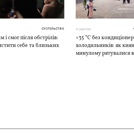
СУСПІЛЬСТВО
4 серпня
м і смог після обстрілів:
+35 °C без кондиціонер
истити себе та близьких
холодильників: як киян
минулому рятувалися в