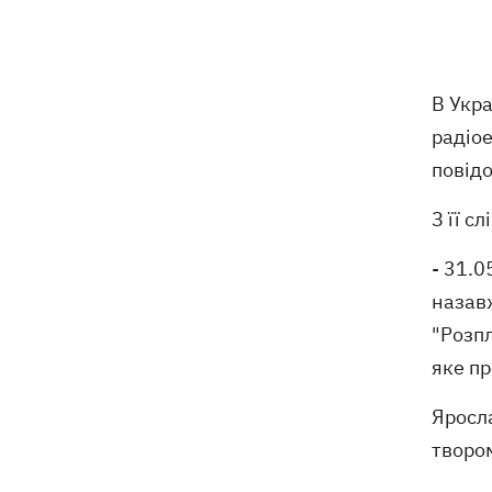
Російські дрони знищили депо
19:15
Укрпошти у Павлограді, загинули
співробітники
В Укра
радіое
Зеленський заснував нове свято -
18:43
День військ зв'язку та кібербезпеки
повід
ЗСУ
З її с
Український кандидат у судді МКС
18:13
Кішакевич не пройшов тест на знання
- 31.0
мов
назавж
"Розпл
18:05
Кадрова реформа Драпатого:
Валерій Маркус може стати
яке пр
«генералом усіх сержантів» ЗСУ
Яросла
творо
Оленівка: «Азов», СБУ та Офіс
17:58
Генпрокурора оприлюднили нові