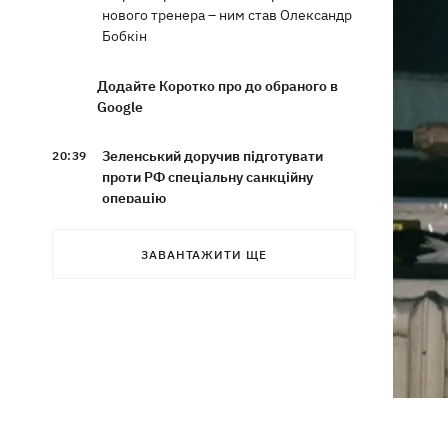
нового тренера – ним став Олександр
Бобкін
Додайте Коротко про до обраного в
Google
Зеленський доручив підготувати
20:39
проти РФ спеціальну санкційну
операцію
Дрони СБУ вразили два кораблі ФСБ
20:12
ЗАВАНТАЖИТИ ЩЕ
РФ "Балаклава" та "Керч"
Зеленський підписав укази про
19:40
звільнення ще чотирьох послів
Сердечко не витримало - внаслідок
19:19
атаки РФ у притулку на Київщині
загинули собаки