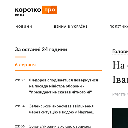
НОВИНИ
ВІЙНА В УКРАЇНІ
ПОЛІТИК
За останні 24 години
Голов
На 
6 серпня
Іва
Федоров сподівається повернутися
21:59
на посаду міністра оборони -
"президент не сказав чіткого ні"
КРІСТІН
Зеленський анонсував звільнення
21:34
через ситуацію з водою у Марганці
Збірна України з хокею отримала
21:06