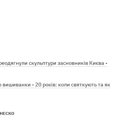
еодягнули скульптури засновників Києва -
 вишиванки - 20 років: коли святкують та як
НЕСКО