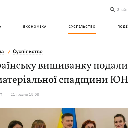
Знайт
А
ЕКОНОМІКА
СУСПІЛЬСТВО
ПОДІ
на
Суспільство
аїнську вишиванку подали
матеріальної спадщини Ю
21 травня 15:08
ТІ