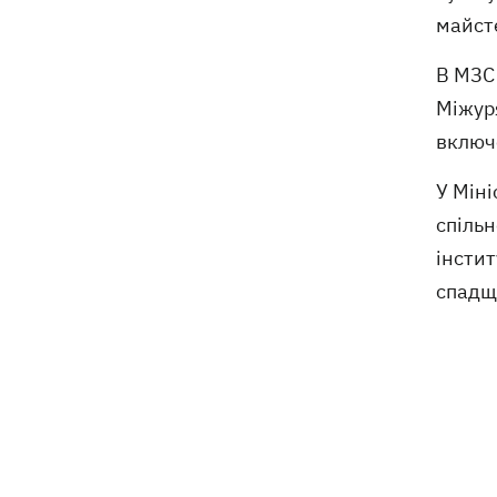
захисту Delta Plus
майсте
В МЗС
Міжур
включ
У Міні
спільн
інстит
спадщ