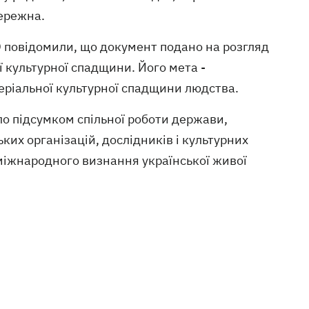
Бережна.
 повідомили, що документ подано на розгляд
культурної спадщини. Його мета -
ріальної культурної спадщини людства.
ло підсумком спільної роботи держави,
ьких організацій, дослідників і культурних
 міжнародного визнання української живої