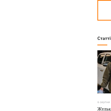
Статті
6 серпня
Жулька