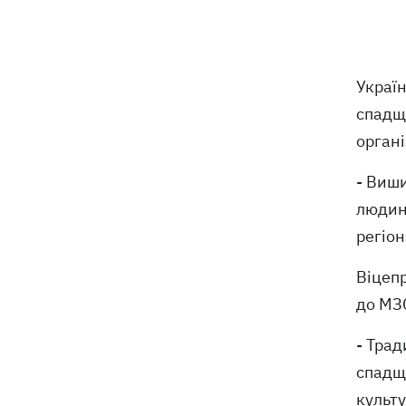
Тисяча незаконно списаних чоловіків
18:53
- суд взяв під варту ексочільника
Мукачівського ТЦК
Украї
спадщ
Дрони ЗСУ вразили 10
18:48
електропідстанцій, 6 суден
органі
"тіньового" флоту та базу ФСБ в
Криму
- Виши
людин
Навроцький у річницю свого
18:20
регіон
президентства пообіцяв підтримувати
Україну у боротьбі з РФ
Віцепр
до МЗС
17:54
Прем'єри тижня: битва поп-дів —
Бадоєв зняв кліп для Dorofeeva, а
- Тра
Дуцик - для Тіни Кароль
спадщи
РФ знищила на Київщині найбільший в
17:47
культу
Україні склад засобів індивідуального