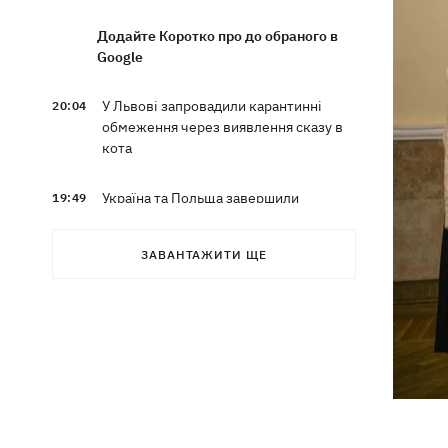
Додайте Коротко про до обраного в
Google
У Львові запровадили карантинні
20:04
обмеження через виявлення сказу в
кота
Україна та Польща завершили
19:49
ексгумацію жертв Волинської трагедії
у двох селах на Волині
ЗАВАНТАЖИТИ ЩЕ
У Будапешті після обмілення Дунаю
19:16
підняли з дна мотоцикл вермахту та
останки двох солдатів
19:00
Анекдоти та меми тижня: прильоти-
прильоти, ідіть на болота і
український Джеймс Бонд з
кабачками