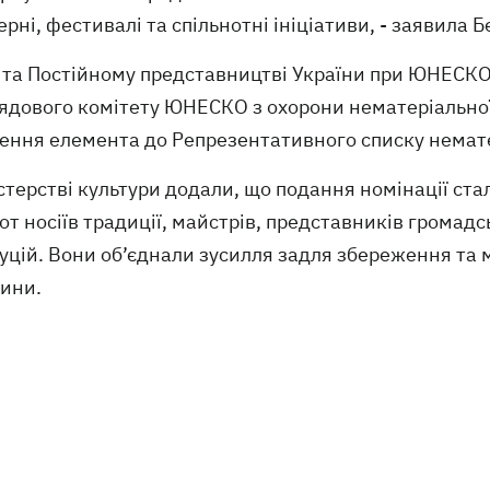
рні, фестивалі та спільнотні ініціативи, - заявила 
 та Постійному представництві України при ЮНЕСКО
ядового комітету ЮНЕСКО з охорони нематеріальної 
ення елемента до Репрезентативного списку немате
стерстві культури додали, що подання номінації ста
от носіїв традиції, майстрів, представників громадс
уцій. Вони об’єднали зусилля задля збереження та
ини.