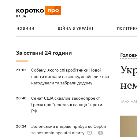
НОВИНИ
ВІЙНА В УКРАЇНІ
ПОЛІТИК
За останні 24 години
Голов
Укр
Собаку, якого співробітники Нової
21:02
пошти вигнали на спеку, знайшли - пса
не
нагодували та забрали додому
Сенат США схвалив законопроект
20:40
ТАНЯ НА
Грема про "пекельні санкції" проти
РФ
Зеленський вперше прибув до Сербії
20:14
та розповів про цілі візиту