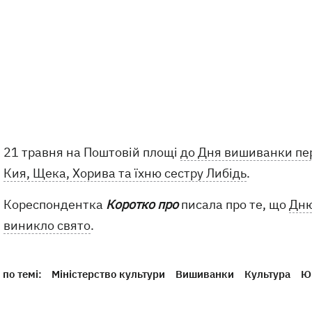
21 травня на Поштовій площі
до Дня вишиванки пер
Кия, Щека, Хорива та їхню сестру Либідь
.
Кореспондентка
Коротко про
писала про те, що
Дню
виникло свято
.
по темі:
Міністерство культури
Вишиванки
Культура
Ю