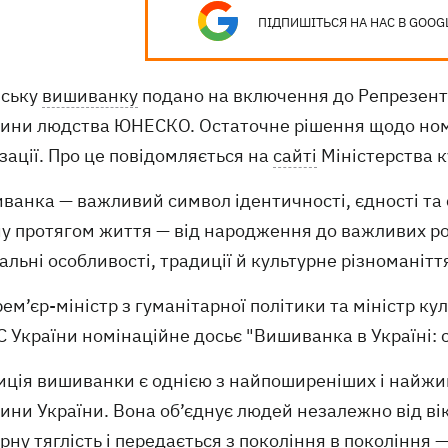
ПІДПИШІТЬСЯ НА НАС В GOOG
нську
вишиванку
подано на включення до Репрезента
ини людства ЮНЕСКО. Остаточне рішення щодо номі
зації. Про це повідомляється на
сайті
Міністерства к
ванка — важливий символ ідентичності, єдності та 
у протягом життя — від народження до важливих род
альні особливості, традиції й культурне різноманіття
ем’єр-міністр з гуманітарної політики та міністр к
 України номінаційне досьє "Вишиванка в Україні: 
диція вишиванки є однією з найпоширеніших і найжи
ни України. Вона об’єднує людей незалежно від віку,
рну тяглість і передається з покоління в покоління —