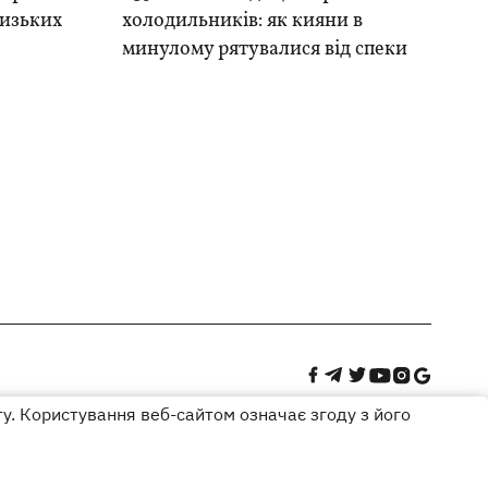
лизьких
холодильників: як кияни в
минулому рятувалися від спеки
ту. Користування веб-сайтом означає згоду з його
Дизайн