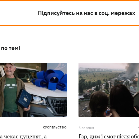
Підписуйтесь на нас в соц. мережах
 по темі
СУСПІЛЬСТВО
5 серпня
 чекає цуценят, а
Гар, дим і смог після обс