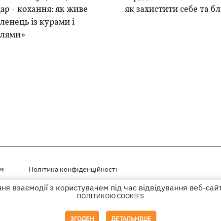
ар - кохання: як живе
як захистити себе та б
ленець із курами і
лями»
ем
Політика конфіденційності
я взаємодії з користувачем під час відвідування веб-сай
і на правах реклами
ПОЛІТИКОЮ COOKIES
го гіперпосилання на KP.UA в першому абзаці.
ЗГОДЕН
ДЕТАЛЬНІШЕ