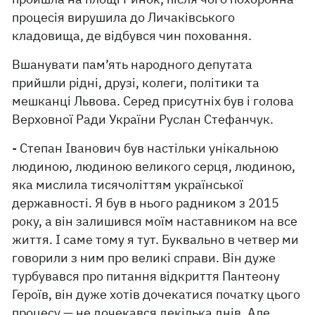
процесія вирушила до Личаківського
кладовища, де відбувся чин поховання.
Вшанувати пам’ять народного депутата
прийшли рідні, друзі, колеги, політики та
мешканці Львова. Серед присутніх був і голова
Верховної Ради України Руслан Стефанчук.
- Степан Іванович був настільки унікальною
людиною, людиною великого серця, людиною,
яка мислила тисячоліттям української
державності. Я був в нього радником з 2015
року, а він залишився моїм наставником на все
життя. І саме тому я тут. Буквально в четвер ми
говорили з ним про великі справи. Він дуже
турбувався про питання відкриття Пантеону
Героїв, він дуже хотів дочекатися початку цього
процесу — не дочекався декілька днів. Але