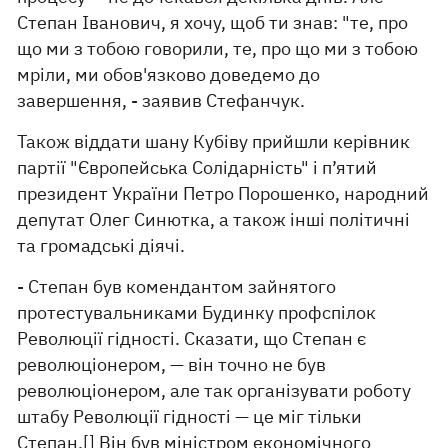
Степан Іванович, я хочу, щоб ти знав: "те, про
що ми з тобою говорили, те, про що ми з тобою
мріли, ми обов'язково доведемо до
завершення, - заявив Стефанчук.
Також віддати шану Кубіву прийшли керівник
партії "Європейська Солідарність" і п’ятий
президент України Петро Порошенко, народний
депутат Олег Синютка, а також інші політичні
та громадські діячі.
- Степан був комендантом зайнятого
протестувальниками Будинку профспілок
Революції гідності. Сказати, що Степан є
революціонером, — він точно не був
революціонером, але так організувати роботу
штабу Революції гідності — це міг тільки
Степан.[] Він був міністром економічного