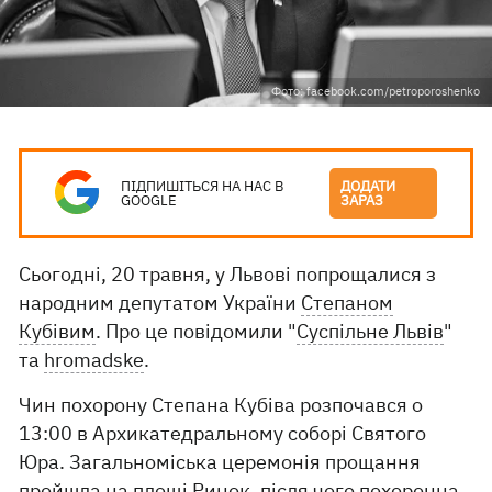
Фото: facebook.com/petroporoshenko
ПІДПИШІТЬСЯ НА НАС В
ДОДАТИ
GOOGLE
ЗАРАЗ
Сьогодні, 20 травня, у Львові попрощалися з
народним депутатом України
Степаном
Кубівим
. Про це повідомили "
Суспільне Львів
"
та
hromadske
.
Чин похорону Степана Кубіва розпочався о
13:00 в Архикатедральному соборі Святого
Юра. Загальноміська церемонія прощання
пройшла на площі Ринок, після чого похоронна