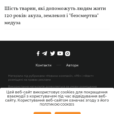
Шість тварин, які допоможуть людям жити
120 років: акула, землекоп і "безсмертна"
медуза
Контакти
Автори
Матеріали під рубриками «Новини компанії», «PR» і «Факт»
розміщені на правах реклами
Використання матеріалів дозволяється за умови розміщення
активного гіперпосилання на KP.UA в першому абзаці.
Цей веб-сайт використовує cookies для покращення
взаємодії з користувачем під час відвідування веб-
© ТОВ «ЮЛАВ МЕДІА» 2026. Всі права захищені.
сайту. Користування веб-сайтом означає згоду з його
ПОЛІТИКОЮ COOKIES
Дизайн