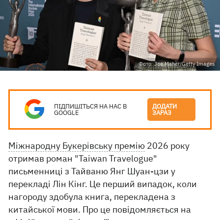
Фото: Joe Maher/Getty Images
ПІДПИШІТЬСЯ НА НАС В
ДОДАТИ
GOOGLE
ЗАРАЗ
Міжнародну Букерівську премію
2026 року
отримав роман "Taiwan Travelogue"
письменниці з Тайваню Янг Шуан-цзи у
перекладі Лін Кінг. Це перший випадок, коли
нагороду здобула книга, перекладена з
китайської мови. Про це повідомляється на