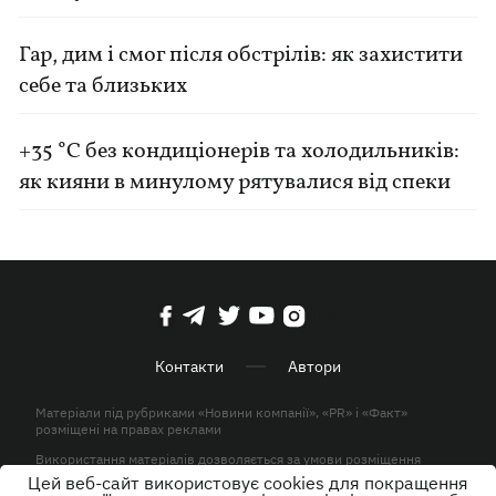
Гар, дим і смог після обстрілів: як захистити
себе та близьких
+35 °C без кондиціонерів та холодильників:
як кияни в минулому рятувалися від спеки
Контакти
Автори
Матеріали під рубриками «Новини компанії», «PR» і «Факт»
розміщені на правах реклами
Використання матеріалів дозволяється за умови розміщення
активного гіперпосилання на KP.UA в першому абзаці.
Цей веб-сайт використовує cookies для покращення