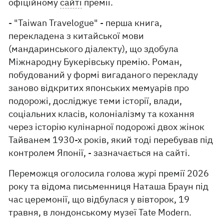
офіційному
сайті
премії.
- "Taiwan Travelogue" - перша книга,
перекладена з китайської мови
(мандаринського діалекту), що здобула
Міжнародну Букерівську премію. Роман,
побудований у формі вигаданого перекладу
заново відкритих японських мемуарів про
подорожі, досліджує теми історії, влади,
соціальних класів, колоніалізму та кохання
через історію кулінарної подорожі двох жінок
Тайванем 1930-х років, який тоді перебував під
контролем Японії, - зазначається на сайті.
Переможця оголосила голова журі премії 2026
року та відома письменниця Наташа Браун під
час церемонії, що відбулася у вівторок, 19
травня, в лондонському музеї Tate Modern.