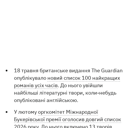
18 травня британське видання The Guardian
опублікувало
новий список 100 найкращих
романів усіх часів
. До нього увійшли
найбільші літературні твори, коли-небудь
опубліковані англійською.
У лютому
оргкомітет Міжнародної
Букерівської премії оголосив довгий список
2026 року
. До нього включено 13 творів