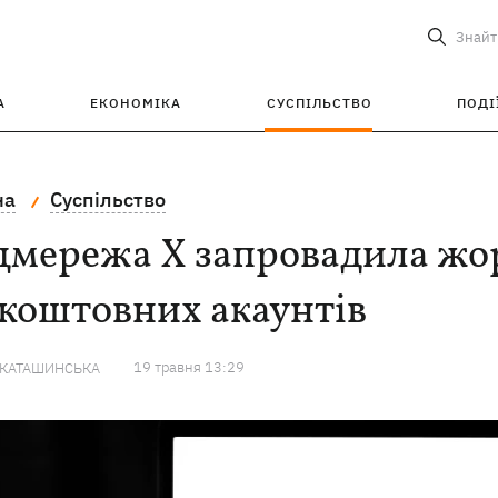
Знайт
А
ЕКОНОМІКА
СУСПІЛЬСТВО
ПОДІ
на
Суспільство
мережа X запровадила жор
коштовних акаунтів
19 травня 13:29
 КАТАШИНСЬКА