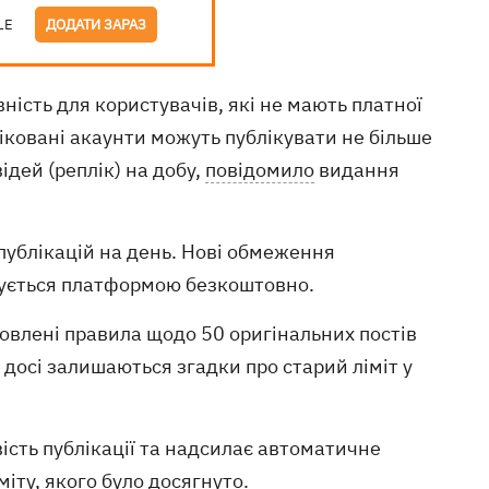
LE
ДОДАТИ ЗАРАЗ
ність для користувачів, які не мають платної
фіковані акаунти можуть публікувати не більше
ідей (реплік) на добу,
повідомило
видання
 публікацій на день. Нові обмеження
тується платформою безкоштовно.
новлені правила щодо 50 оригінальних постів
і досі залишаються згадки про старий ліміт у
ість публікації та надсилає автоматичне
іту, якого було досягнуто.