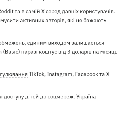
dit та в самій X серед давніх користувачів.
мусити активних авторів, які не бажають
ез обмежень, єдиним виходом залишається
Basic) наразі коштує від 3 доларів на місяць
егулювання
TikTok, Instagram, Facebook та X
 доступу дітей
до соцмереж: Україна