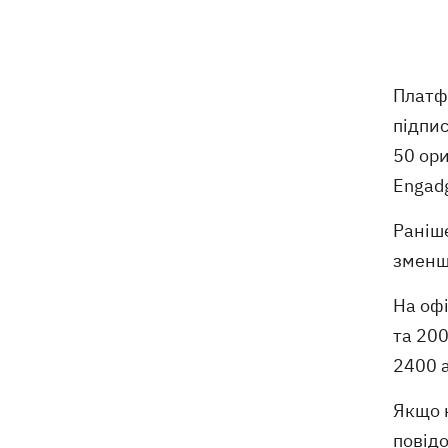
США щомісяця поставлятимуть
15:28
Україні ракети для Patriot, -
Зеленський
Платф
підпис
У Польщі спростували заяви про
15:08
50 ори
депортацію українців призовного віку
- "це популізм"
Engadg
Раніше
На Буковині затримали чоловіка, який
14:36
11 днів ховався у лісі після того, як
зменш
поранив поліцейських
На офі
На Київщині спалахнула пожежа у
14:09
та 200
притулку для тварин «Сіріус» -
2400 
загинуло 8 собак
Якщо к
повідо