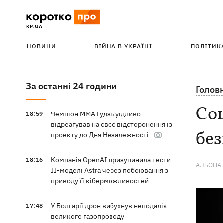
НОВИНИ
ВІЙНА В УКРАЇНІ
ПОЛІТИК
За останні 24 години
Голов
Соц
Чемпіон ММА Гудзь уїдливо
18:59
відреагував на своє відсторонення із
без
проекту до Дня Незалежності
Компанія OpenAI призупинила тести
18:16
АЛЬОНА
ІІ-моделі Astra через побоювання з
приводу її кіберможливостей
У Болгарії дрон вибухнув неподалік
17:48
великого газопроводу