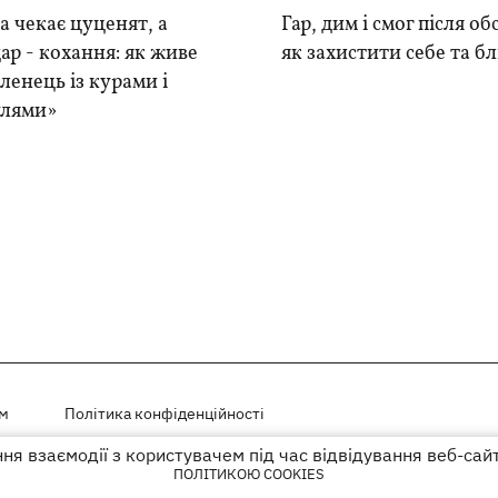
 чекає цуценят, а
Гар, дим і смог після обс
ар - кохання: як живе
як захистити себе та б
ленець із курами і
лями»
ем
Політика конфіденційності
я взаємодії з користувачем під час відвідування веб-сай
і на правах реклами
ПОЛІТИКОЮ COOKIES
го гіперпосилання на KP.UA в першому абзаці.