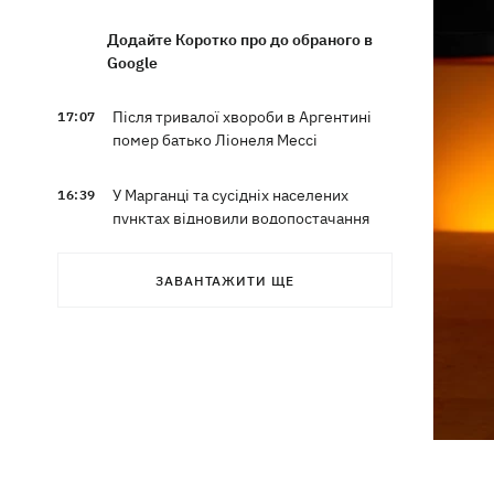
Додайте Коротко про до обраного в
Google
Після тривалої хвороби в Аргентині
17:07
помер батько Ліонеля Мессі
У Марганці та сусідніх населених
16:39
пунктах відновили водопостачання
Росіяни атакували рейсовий автобус у
16:11
ЗАВАНТАЖИТИ ЩЕ
Нікополі - є жертви
16:00
Кінець світу на 7 секунд: соцмережі в
паніці, чекаючи 12 серпня, і до чого
тут НАСА
У США запевнили, що Київ погодився
15:51
не нападати на неросійські танкери у
Чорному морі