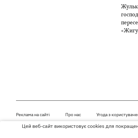
Жулька
господ
пересе
«Жигу
Реклама на сайті
Про нас
Угода з користувач
Цей веб-сайт використовує cookies для покращенн
Матеріали під рубриками «Новини компанії», «PR» і «Факт» розміщен
Використання матеріалів дозволяється за умови розміщення активно