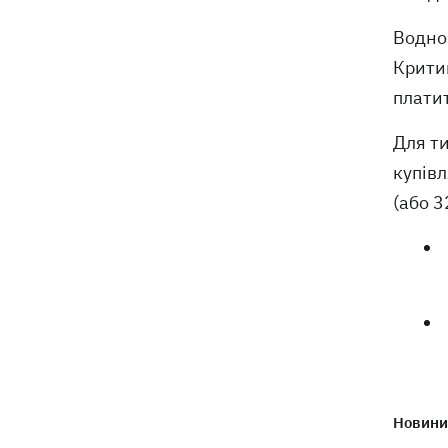
Водноч
Крити
плати
Для ти
купівл
(або 3
Новини 