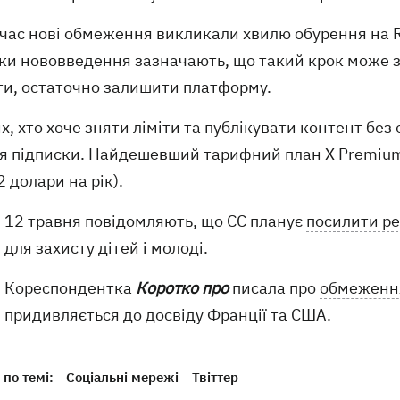
ас нові обмеження викликали хвилю обурення на Red
ки нововведення зазначають, що такий крок може з
ти, остаточно залишити платформу.
х, хто хоче зняти ліміти та публікувати контент б
я підписки. Найдешевший тарифний план X Premium (
2 долари на рік).
12 травня повідомляють, що ЄС планує
посилити р
для захисту дітей і молоді.
Кореспондентка
Коротко про
писала про
обмеження
придивляється до досвіду Франції та США.
по темі:
Соціальні мережі
Твіттер