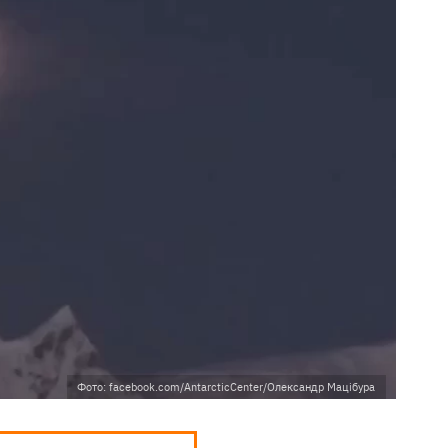
Фото: facebook.com/AntarcticCenter/Олександр Мацібура