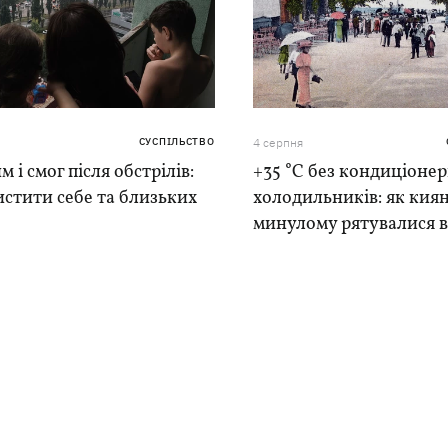
СУСПІЛЬСТВО
4 серпня
м і смог після обстрілів:
+35 °C без кондиціонер
истити себе та близьких
холодильників: як киян
минулому рятувалися в