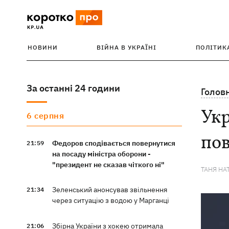
НОВИНИ
ВІЙНА В УКРАЇНІ
ПОЛІТИК
За останні 24 години
Голов
Укр
6 серпня
пов
Федоров сподівається повернутися
21:59
на посаду міністра оборони -
"президент не сказав чіткого ні"
ТАНЯ НА
Зеленський анонсував звільнення
21:34
через ситуацію з водою у Марганці
Збірна України з хокею отримала
21:06