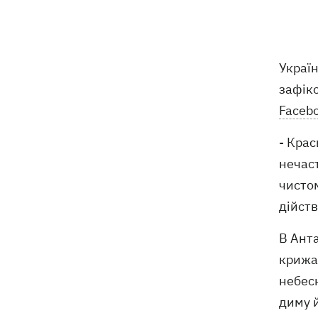
Російські дрони знищили депо
19:15
Укрпошти у Павлограді, загинули
співробітники
Украї
зафік
Зеленський заснував нове свято -
18:43
День військ зв'язку та кібербезпеки
Faceb
ЗСУ
- Крас
Український кандидат у судді МКС
18:13
нечаст
Кішакевич не пройшов тест на знання
чистом
мов
дійств
18:05
Кадрова реформа Драпатого:
Валерій Маркус може стати
В Анта
«генералом усіх сержантів» ЗСУ
крижа
небесн
Оленівка: «Азов», СБУ та Офіс
17:58
диму 
Генпрокурора оприлюднили нові