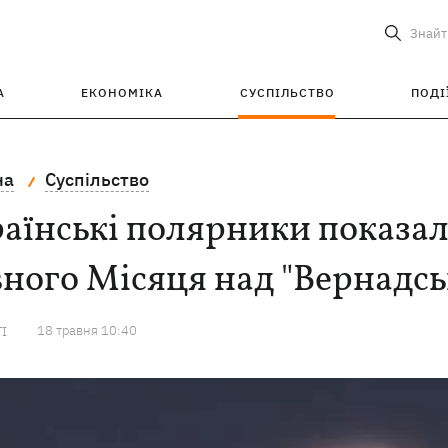
Знайт
А
ЕКОНОМІКА
СУСПІЛЬСТВО
ПОДІ
на
Суспільство
аїнські полярники показал
ного Місяця над "Вернадс
18 травня 10:40
ТІ