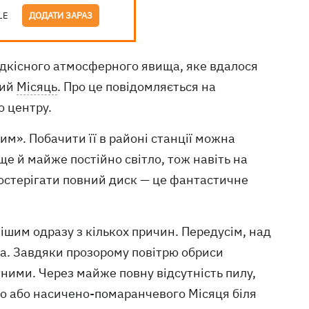
LE
ДОДАТИ ЗАРАЗ
дкісного атмосферного явища, яке вдалося
ний
Місяць
. Про це повідомляється на
о центру.
м». Побачити її в районі станції можна
 ще й майже постійно світло, тож навіть на
спостерігати повний диск — це фантастичне
ішим одразу з кількох причин. Передусім, над
. Завдяки прозорому повітрю обриси
ними. Через майже повну відсутність пилу,
о або насичено-помаранчевого Місяця біля