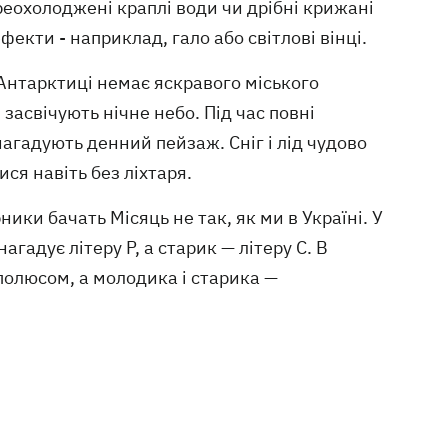
еохолоджені краплі води чи дрібні крижані
кти - наприклад, гало або світлові вінці.
 Антарктиці немає яскравого міського
 засвічують нічне небо. Під час повні
агадують денний пейзаж. Сніг і лід чудово
ся навіть без ліхтаря.
рники бачать Місяць не так, як ми в Україні. У
гадує літеру Р, а старик — літеру С. В
полюсом, а молодика і старика —