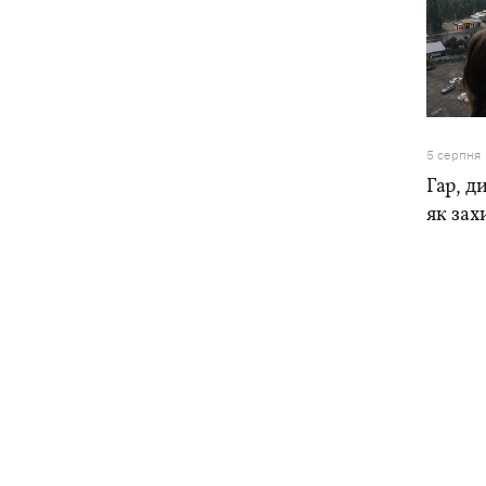
5 серпня
Гар, ди
як зах