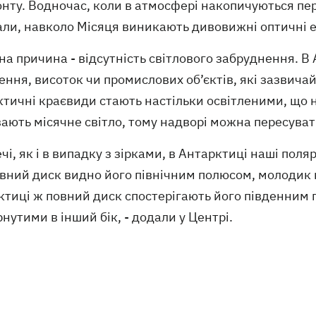
нту. Водночас, коли в атмосфері накопичуються пер
ли, навколо Місяця виникають дивовижні оптичні ефе
а причина - відсутність світлового забруднення. В
ення, висоток чи промислових об’єктів, які зазвичай
тичні краєвиди стають настільки освітленими, що н
ають місячне світло, тому надворі можна пересувати
ечі, як і в випадку з зірками, в Антарктиці наші поля
вний диск видно його північним полюсом, молодик на
ктиці ж повний диск спостерігають його південним 
нутими в інший бік, - додали у Центрі.