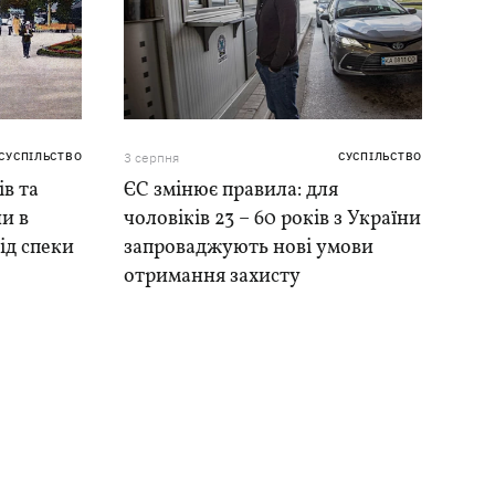
СУСПІЛЬСТВО
3 серпня
СУСПІЛЬСТВО
ів та
ЄС змінює правила: для
и в
чоловіків 23 – 60 років з України
ід спеки
запроваджують нові умови
отримання захисту