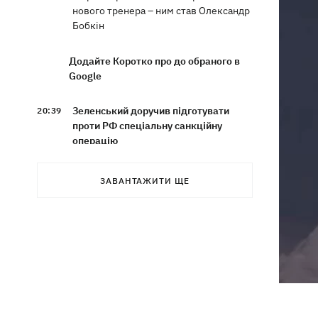
нового тренера – ним став Олександр
Бобкін
Додайте Коротко про до обраного в
Google
Зеленський доручив підготувати
20:39
проти РФ спеціальну санкційну
операцію
Дрони СБУ вразили два кораблі ФСБ
20:12
ЗАВАНТАЖИТИ ЩЕ
РФ "Балаклава" та "Керч"
Зеленський підписав укази про
19:40
звільнення ще чотирьох послів
Сердечко не витримало - внаслідок
19:19
атаки РФ у притулку на Київщині
загинули собаки