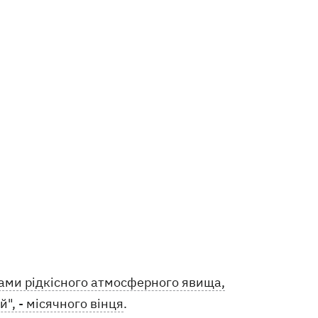
нами рідкісного атмосферного явища,
", - місячного вінця
.