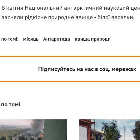
8 квітня Національний антарктичний науковий це
засняли рідкісне природне явище - білої веселки
.
по темі:
місяць
Антарктида
явища природи
Підписуйтесь на нас в соц. мережах
 по темі