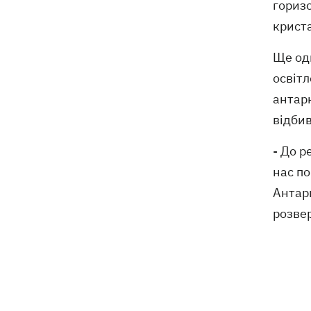
горизо
деталі теракту проти українських
військовополонених
криста
Ще одн
освітл
антарк
відбив
- До р
нас по
Антар
розвер