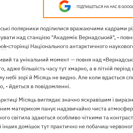
ПІДПИШІТЬСЯ НА НАС В GOOG
нські полярники поділилися вражаючими кадрами рі
сувати над станцією "Академік Вернадський", - пов
ook
-сторінці Національного антарктичного науковог
ивий та унікальний момент — повня над «Вернадськи
о, адже більшість часу тут хмарно, а в літній період
у небі зорі й Місяць не видно. Але коли вдається 
о, - йдеться в повідомленні.
рктиці Місяць виглядає значно яскравішим і виразн
ним материком панує надзвичайно чиста атмосфера
ого світила здаються особливо чіткими та контраст
й інших домішок тут практично не побачиш червоног