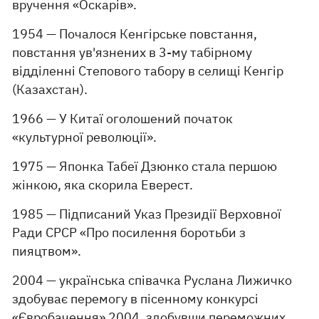
вручення «Оскарів».
1954 — Почалося Кенгірське повстання,
повстання ув'язнених в 3-му табірному
відділенні Степового табору в селищі Кенгір
(Казахстан).
1966 — У Китаї оголошений початок
«культурної революції».
1975 — Японка Табеї Дзюнко стала першою
жінкою, яка скорила Еверест.
1985 — Підписаний Указ Президії Верховної
Ради СРСР «Про посилення боротьби з
пияцтвом».
2004 — українська співачка Руслана Лижичко
здобуває перемогу в пісенному конкурсі
«Євробачення» 2004, здобувши переможних