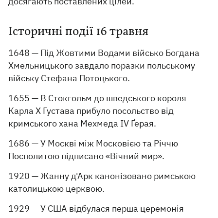
досягають поставлених цілей.
Історичні події 16 травня
1648 — Під Жовтими Водами військо Богдана
Хмельницького завдало поразки польському
війську Стефана Потоцького.
1655 — В Стокгольм до шведського короля
Карла X Густава прибуло посольство від
кримського хана Мехмеда IV Ґерая.
1686 — У Москві між Московією та Річчю
Посполитою підписано «Вічний мир».
1920 — Жанну д'Арк канонізовано римською
католицькою церквою.
1929 — У США відбулася перша церемонія