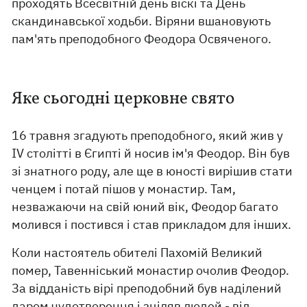
проходять Всесвітній день віскі та День
скандинавської ходьби. Віряни вшановують
пам'ять преподобного Феодора Освяченого.
Яке сьогодні церковне свято
16 травня згадують преподобного, який жив у
IV столітті в Єгипті й носив ім'я Феодор. Він був
зі знатного роду, але ще в юності вирішив стати
ченцем і потай пішов у монастир. Там,
незважаючи на свій юний вік, Феодор багато
молився і постився і став прикладом для інших.
Коли настоятель обителі Пахомій Великий
помер, Тавенніський монастир очолив Феодор.
За відданість вірі преподобний був наділений
даром чудотворення і зціляв людей - від