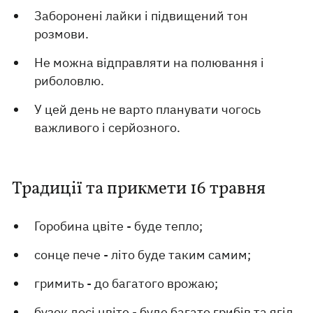
Заборонені лайки і підвищений тон
розмови.
Не можна відправляти на полювання і
риболовлю.
У цей день не варто планувати чогось
важливого і серйозного.
Традиції та прикмети 16 травня
Горобина цвіте - буде тепло;
сонце пече - літо буде таким самим;
гримить - до багатого врожаю;
бузок досі цвіте - буде багато грибів та ягід.