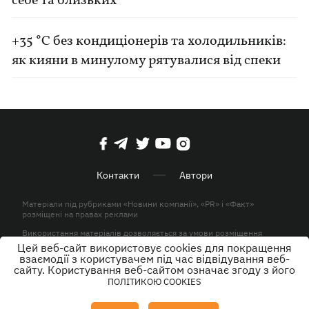
себе та близьких
+35 °C без кондиціонерів та холодильників:
як кияни в минулому рятувалися від спеки
Контакти
Автори
Матеріали під рубриками «Новини компанії», «PR» і «Факт»
розміщені на правах реклами
Використання матеріалів дозволяється за умови розміщення
активного гіперпосилання на KP.UA в першому абзаці.
Цей веб-сайт використовує cookies для покращення
взаємодії з користувачем під час відвідування веб-
© ТОВ «ЮЛАВ МЕДІА» 2026. Всі права захищені.
сайту. Користування веб-сайтом означає згоду з його
ПОЛІТИКОЮ COOKIES
Дизайн