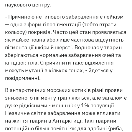
наукового центру.
- Причиною нетипового забарвлення є лейкізм
— одна з форм гіпопігментації (тобто втрати
кольору) покривів. Часто цей стан проявляється
як майже повна або лише часткова відсутність
пігментації шкіри й шерсті. Водночас у тварин
зберігаються нормальне забарвлення очей та
кінцівок тіла. Спричинити таке відхилення
можуть мутації в кількох генах, - йдеться у
повідомленні.
В антарктичних морських котиків різні прояви
зниженого пігменту трапляються, але загалом є
дуже рідкісними - менш ніж у 1% популяції.
Незвичне світле забарвлення може впливати
на життя тварин в Антарктиці. Такі тварини
потенційно більш помітні як для здобичі (риба,