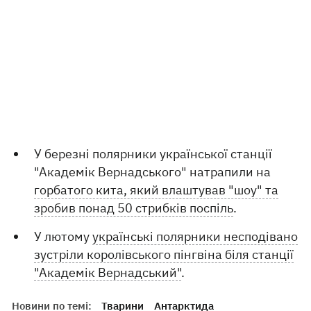
У березні полярники української станції
"Академік Вернадського" натрапили на
горбатого кита, який влаштував "шоу" та
зробив понад 50 стрибків поспіль
.
У лютому
українські полярники несподівано
зустріли королівського пінгвіна біля станції
"Академік Вернадський"
.
Новини по темі:
Тварини
Антарктида