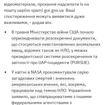
відеоматеріали, прохання надсилати їх на
пошту uap(no spam)
gur.gov.ua
Ваші
спостереження можуть виявитися дуже
важливими, - додав він.
8 травня
Міністерство війни США почало
оприлюднювати розсекречені документи,
що стосуються невстановлених аномальних
явищ, відомих також як НЛО
, у межах
президентської системи розсекречення та
звітності про UAP-інциденти (PURSUE).
У квітні
в NASA прокоментували серію
загадкових смертей і зникнень
американських вчених, які, зокрема,
працювали над темою НЛО
. Управління
заявило, що співпрацюватиме з іншими
федеральними агентствами з