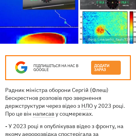
Фото: t.me/serhii_flash/7397
ПІДПИШІТЬСЯ НА НАС В
ДОДАТИ
GOOGLE
ЗАРАЗ
Радник міністра оборони Сергій (Флеш)
Бескрестнов розповів про звернення
держструктури через відео з
НЛО
у 2023 році.
Про це він
написав
у соцмережах.
- У 2023 році я опублікував відео з фронту, на
якому аеророзвідка спостерігала за