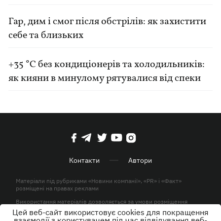
Гар, дим і смог після обстрілів: як захистити
себе та близьких
+35 °C без кондиціонерів та холодильників:
як кияни в минулому рятувалися від спеки
Контакти
Автори
Матеріали під рубриками «Новини компанії», «PR» і «Факт»
розміщені на правах реклами
Використання матеріалів дозволяється за умови розміщення
активного гіперпосилання на KP.UA в першому абзаці.
Цей веб-сайт використовує cookies для покращення
взаємодії з користувачем під час відвідування веб-