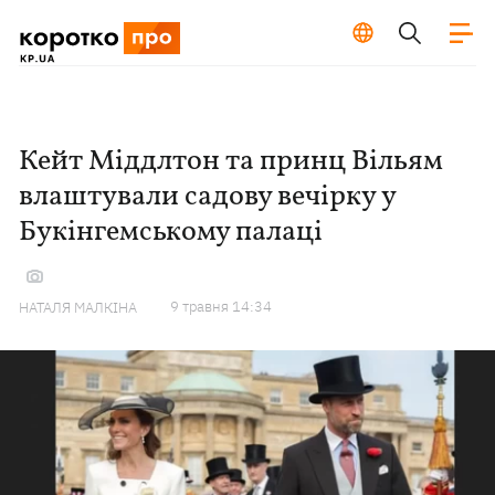
Кейт Міддлтон та принц Вільям
влаштували садову вечірку у
Букінгемському палаці
9 травня 14:34
НАТАЛЯ МАЛКІНА