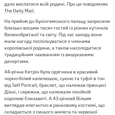
дало виспатися всій родині. Про це повідомляє
The Daily Mail.
На прийом до Букінгемського палацу запросили
близько восьми тисяч гостей із різних куточків
Великобританії та світу. Під час заходу вони
мали нагоду поспілкуватися з членами
королівської родини, а також насолодитися
традиційним чаюванням із вишуканими
десертами.
44-річна Кетрін була одягнена в красивий
чорно-білий капелюшок, сукню та туфлі в тон
від Self Portrait, браслет, що належав принцесі
Діані, і сережки, що належали покійній
королеві Єлизаветі. А 43-річний Вільям
виглядав елегантно в ранковому костюмі, що
складається з синього жилета та червоної