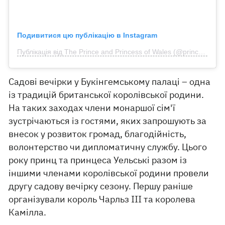
Подивитися цю публікацію в Instagram
Публікація від The ​​Prince and Princess of Wales (@princeandprincessofwales)
Садові вечірки у Букінгемському палаці – одна
із традицій британської королівської родини.
На таких заходах члени монаршої сім'ї
зустрічаються із гостями, яких запрошують за
внесок у розвиток громад, благодійність,
волонтерство чи дипломатичну службу. Цього
року принц та принцеса Уельські разом із
іншими членами королівської родини провели
другу садову вечірку сезону. Першу раніше
організували король Чарльз III та королева
Камілла.