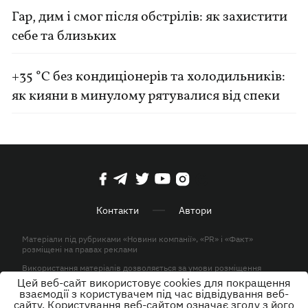
Гар, дим і смог після обстрілів: як захистити
себе та близьких
+35 °C без кондиціонерів та холодильників:
як кияни в минулому рятувалися від спеки
Контакти
Автори
Матеріали під рубриками «Новини компанії», «PR» і «Факт»
розміщені на правах реклами
Використання матеріалів дозволяється за умови розміщення
активного гіперпосилання на KP.UA в першому абзаці.
Цей веб-сайт використовує cookies для покращення
взаємодії з користувачем під час відвідування веб-
© ТОВ «ЮЛАВ МЕДІА» 2026. Всі права захищені.
сайту. Користування веб-сайтом означає згоду з його