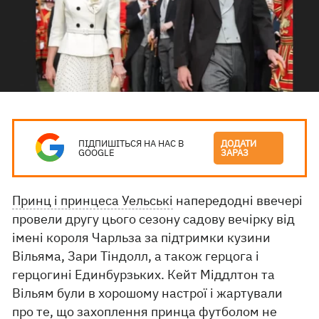
ПІДПИШІТЬСЯ НА НАС В
ДОДАТИ
GOOGLE
ЗАРАЗ
Принц і принцеса Уельські
напередодні ввечері
провели другу цього сезону садову вечірку від
імені короля Чарльза за підтримки кузини
Вільяма, Зари Тіндолл, а також герцога і
герцогині Единбурзьких. Кейт Міддлтон та
Вільям були в хорошому настрої і жартували
про те, що захоплення принца футболом не