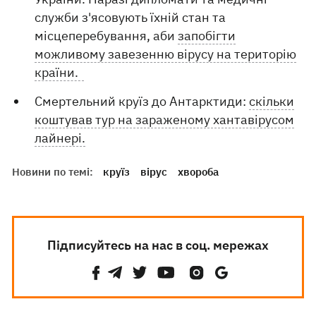
служби з'ясовують їхній стан та
місцеперебування, аби
запобігти
можливому завезенню вірусу на територію
країни.
Смертельний круїз до Антарктиди:
скільки
коштував тур на зараженому хантавірусом
лайнері.
Новини по темі:
круїз
вірус
хвороба
Підписуйтесь на нас в соц. мережах