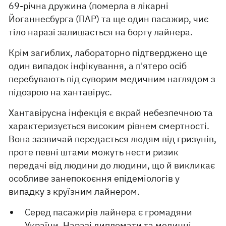
69-річна дружина (померла в лікарні
Йоганнесбурга (ПАР) та ще один пасажир, чиє
тіло наразі залишається на борту лайнера.
Крім загиблих, лабораторно підтверджено ще
один випадок інфікування, а п'ятеро осіб
перебувають під суворим медичним наглядом з
підозрою на хантавірус.
Хантавірусна інфекція є вкрай небезпечною та
характеризується високим рівнем смертності.
Вона зазвичай передається людям від гризунів,
проте певні штами можуть нести ризик
передачі від людини до людини, що й викликає
особливе занепокоєння епідеміологів у
випадку з круїзним лайнером.
Серед пасажирів лайнера є громадяни
України. Наразі дипломати та медичні