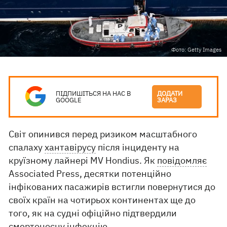
Фото: Getty Images
ПІДПИШІТЬСЯ НА НАС В
ДОДАТИ
GOOGLE
ЗАРАЗ
Світ опинився перед ризиком масштабного
спалаху
хантавірусу
після інциденту на
круїзному лайнері MV Hondius. Як
повідомляє
Associated Press, десятки потенційно
інфікованих пасажирів встигли повернутися до
своїх країн на чотирьох континентах ще до
того, як на судні офіційно підтвердили
смертоносну інфекцію.