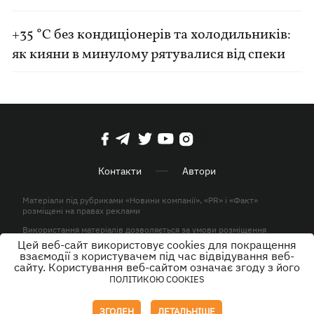
+35 °C без кондиціонерів та холодильників:
як кияни в минулому рятувалися від спеки
Контакти
Автори
Матеріали під рубриками «Новини компанії», «PR» і «Факт»
розміщені на правах реклами
Використання матеріалів дозволяється за умови розміщення
активного гіперпосилання на KP.UA в першому абзаці.
Цей веб-сайт використовує cookies для покращення
взаємодії з користувачем під час відвідування веб-
© ТОВ «ЮЛАВ МЕДІА» 2026. Всі права захищені.
сайту. Користування веб-сайтом означає згоду з його
ПОЛІТИКОЮ COOKIES
Дизайн
ЗГОДЕН
ДЕТАЛЬНІШЕ