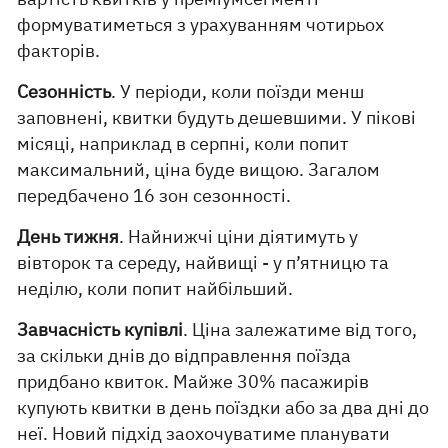
формуватиметься з урахуванням чотирьох
факторів.
Сезонність
. У періоди, коли поїзди менш
заповнені, квитки будуть дешевшими. У пікові
місяці, наприклад в серпні, коли попит
максимальний, ціна буде вищою. Загалом
передбачено 16 зон сезонності.
День тижня
. Найнижчі ціни діятимуть у
вівторок та середу, найвищі - у п’ятницю та
неділю, коли попит найбільший.
Завчасність купівлі
. Ціна залежатиме від того,
за скільки днів до відправлення поїзда
придбано квиток. Майже 30% пасажирів
купують квитки в день поїздки або за два дні до
неї. Новий підхід заохочуватиме планувати