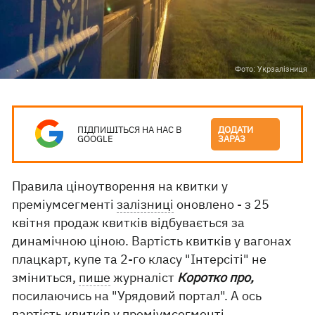
Фото: Укрзалізниця
ПІДПИШІТЬСЯ НА НАС В
ДОДАТИ
GOOGLE
ЗАРАЗ
Правила ціноутворення на квитки у
преміумсегменті
залізниці
оновлено - з 25
квітня продаж квитків відбувається за
динамічною ціною. Вартість квитків у вагонах
плацкарт, купе та 2-го класу "Інтерсіті" не
зміниться,
пише
журналіст
Коротко про,
посилаючись на "Урядовий портал". А ось
вартість квитків у преміумсегменті