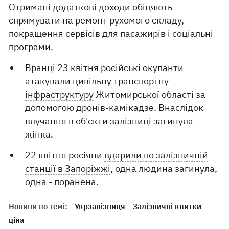
Отримані додаткові доходи обіцяють
спрямувати на ремонт рухомого складу,
покращення сервісів для пасажирів і соціальні
програми.
Вранці 23 квітня російські окупанти
атакували цивільну транспортну
інфраструктуру
Житомирської області за
допомогою дронів-камікадзе. Внаслідок
влучання в об'єкти залізниці загинула
жінка.
22 квітня росіяни
вдарили по залізничній
станції в Запоріжжі
, одна людина загинула,
одна - поранена.
Новини по темі:
Укрзалізниця
Залізничні квитки
ціна