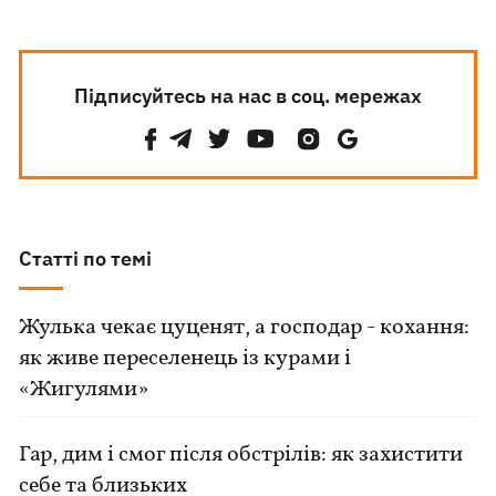
Підписуйтесь на нас в соц. мережах
Статті по темі
Жулька чекає цуценят, а господар - кохання:
як живе переселенець із курами і
«Жигулями»
Гар, дим і смог після обстрілів: як захистити
себе та близьких