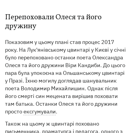
Перепоховали Олеся та його
дружину
Показовим у цьому плані став процес 2017
року. На Лук'янівському цвинтарі у Києві у січні
було перепоховано останки поета Олександра
Олеся та його дружини Віри Кандиби. До цього
пара була упокоєна на Ольшанському цвинтарі
у Празі. Їхню могилу доглядав шанувальник
поета Володимир Михайлишин. Однак після
його смерті син мецената вирішив поховати
там батька. Останки Олеся та його дружини
просто
ексгумували
.
Також на цьому ж цвинтарі поховано
письменника, драматурга і педагога, одного з