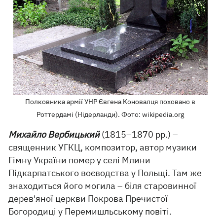
Полковника армії УНР Євгена Коновалця поховано в
Роттердамі (Нідерланди). Фото: wikipedia.org
Михайло Вербицький
(1815–1870 рр.) –
священник УГКЦ, композитор, автор музики
Гімну України помер у селі Млини
Підкарпатського воєводства у Польщі. Там же
знаходиться його могила – біля старовинної
дерев'яної церкви Покрова Пречистої
Богородиці у Перемишльському повіті.