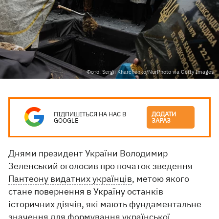
Фото: Sergii Kharchenko/NurPhoto via Getty Images
ПІДПИШІТЬСЯ НА НАС В
ДОДАТИ
GOOGLE
ЗАРАЗ
Днями президент України Володимир
Зеленський оголосив про початок зведення
Пантеону видатних українців
, метою якого
стане повернення в Україну останків
історичних діячів, які мають фундаментальне
значення для формування української