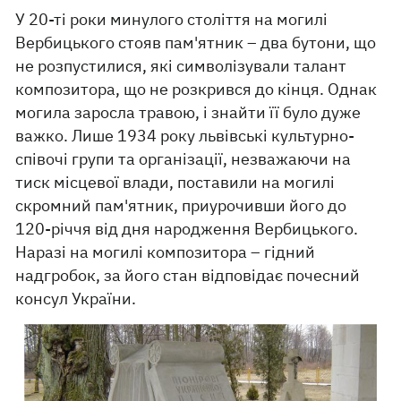
У 20-ті роки минулого століття на могилі
Вербицького стояв пам'ятник – два бутони, що
не розпустилися, які символізували талант
композитора, що не розкрився до кінця. Однак
могила заросла травою, і знайти її було дуже
важко. Лише 1934 року львівські культурно-
співочі групи та організації, незважаючи на
тиск місцевої влади, поставили на могилі
скромний пам'ятник, приурочивши його до
120-річчя від дня народження Вербицького.
Наразі на могилі композитора – гідний
надгробок, за його стан відповідає почесний
консул України.