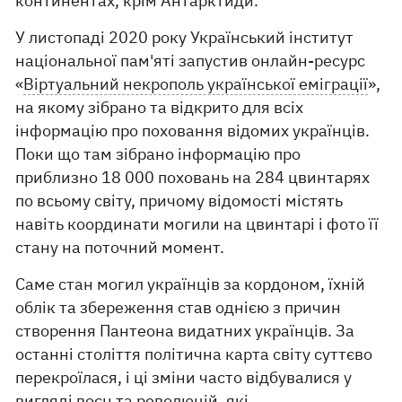
континентах, крім Антарктиди.
У листопаді 2020 року Український інститут
національної пам'яті запустив онлайн-ресурс
«
Віртуальний некрополь української еміграції
»,
на якому зібрано та відкрито для всіх
інформацію про поховання відомих українців.
Поки що там зібрано інформацію про
приблизно 18 000 поховань на 284 цвинтарях
по всьому світу, причому відомості містять
навіть координати могили на цвинтарі і фото її
стану на поточний момент.
Саме стан могил українців за кордоном, їхній
облік та збереження став однією з причин
створення Пантеона видатних українців. За
останні століття політична карта світу суттєво
перекроїлася, і ці зміни часто відбувалися у
вигляді воєн та революцій, які