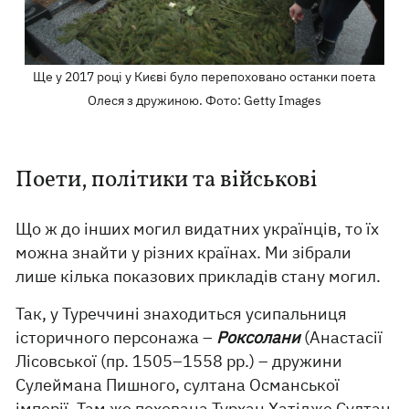
Ще у 2017 році у Києві було перепоховано останки поета
Олеся з дружиною. Фото: Getty Images
Поети, політики та військові
Що ж до інших могил видатних українців, то їх
можна знайти у різних країнах. Ми зібрали
лише кілька показових прикладів стану могил.
Так, у Туреччині знаходиться усипальниця
історичного персонажа –
Роксолани
(Анастасії
Лісовської (пр. 1505–1558 рр.) – дружини
Сулеймана Пишного, султана Османської
імперії. Там же похована Турхан Хатідже Султан