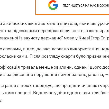
ПІДПИШІТЬСЯ НА НАС В GOOG
й з київських шкіл звільнили
вчителя,
який вів урок
ено за підсумками перевірки після знятого школяра
важеної із захисту державної мови у Києві Ігор Спі
о словами, відео, де зафіксовано використання нед
класниками. Після розгляду скарги було призначено
офіксація тривала менше хвилини, однак і цього до
исі зафіксовано порушення вимог законодавства, – 
істрація ліцею стверджує, що працівники знають пр
ьному процесі. Водночас у діях одного вчителя бул
у.