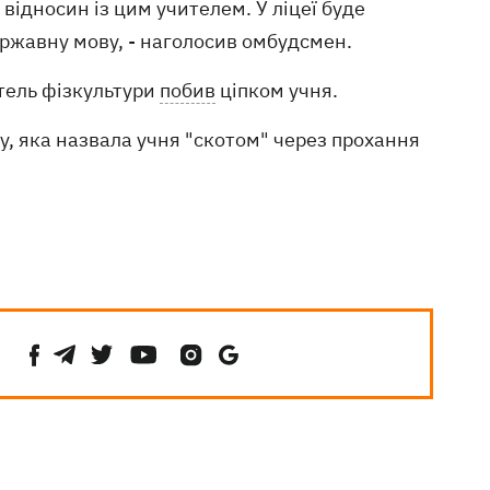
відносин із цим учителем. У ліцеї буде
ржавну мову, - наголосив омбудсмен.
тель фізкультури
побив
ціпком учня.
, яка назвала учня "скотом" через прохання