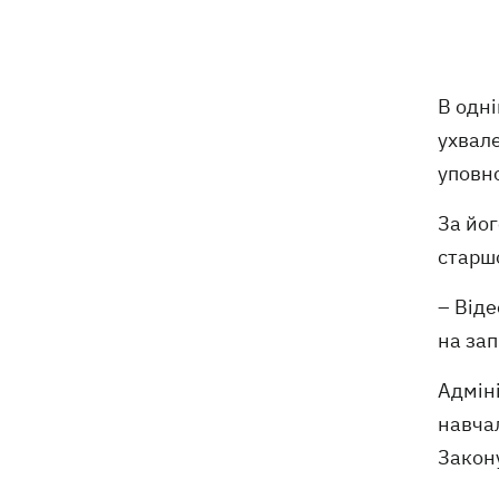
Російські дрони знищили депо
19:15
Укрпошти у Павлограді, загинули
співробітники
В одні
ухвал
Зеленський заснував нове свято -
18:43
День військ зв'язку та кібербезпеки
уповно
ЗСУ
За йог
Український кандидат у судді МКС
18:13
старшо
Кішакевич не пройшов тест на знання
мов
– Віде
на зап
18:05
Кадрова реформа Драпатого:
Валерій Маркус може стати
Адмін
«генералом усіх сержантів» ЗСУ
навчал
Закон
Оленівка: «Азов», СБУ та Офіс
17:58
Генпрокурора оприлюднили нові