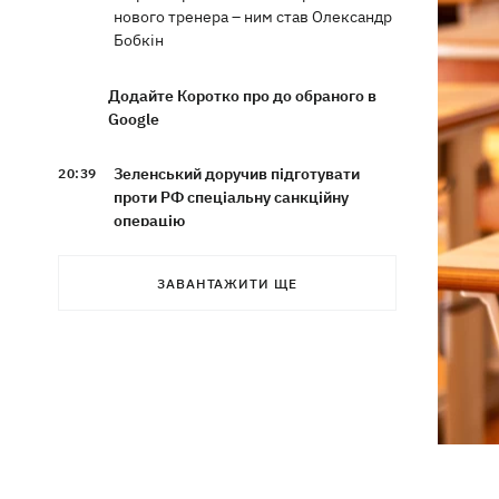
нового тренера – ним став Олександр
Бобкін
Додайте Коротко про до обраного в
Google
Зеленський доручив підготувати
20:39
проти РФ спеціальну санкційну
операцію
Дрони СБУ вразили два кораблі ФСБ
20:12
ЗАВАНТАЖИТИ ЩЕ
РФ "Балаклава" та "Керч"
Зеленський підписав укази про
19:40
звільнення ще чотирьох послів
Сердечко не витримало - внаслідок
19:19
атаки РФ у притулку на Київщині
загинули собаки