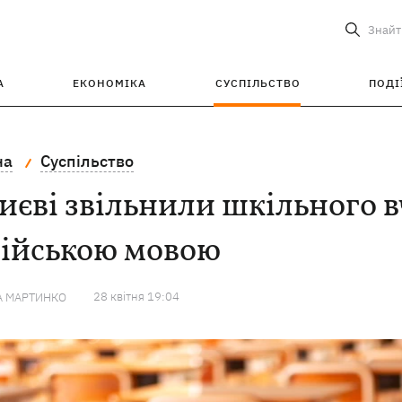
Знайт
А
ЕКОНОМІКА
СУСПІЛЬСТВО
ПОДІ
на
Суспільство
иєві звільнили шкільного 
сійською мовою
28 квiтня 19:04
А МАРТИНКО