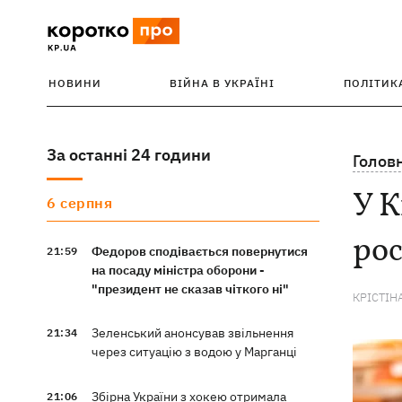
НОВИНИ
ВІЙНА В УКРАЇНІ
ПОЛІТИК
За останні 24 години
Голов
У К
6 серпня
ро
Федоров сподівається повернутися
21:59
на посаду міністра оборони -
"президент не сказав чіткого ні"
КРІСТІН
Зеленський анонсував звільнення
21:34
через ситуацію з водою у Марганці
Збірна України з хокею отримала
21:06