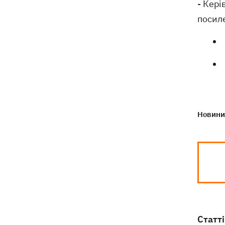
- Кері
деталі теракту проти українських
військовополонених
посил
Новини 
Статті