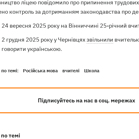
вництво ліцею повідомило про припинення трудових 
ено контроль за дотриманням законодавства про де
24 вересня 2025 року на Вінниччині 25-річний вчи
2 грудня 2025 року у Чернівцях
звільнили
вчительку
говорити українською.
по темі:
Російська мова
вчителі
Школа
Підписуйтесь на нас в соц. мережах
 по темі