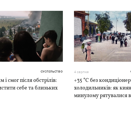
СУСПІЛЬСТВО
4 серпня
м і смог після обстрілів:
+35 °C без кондиціонер
истити себе та близьких
холодильників: як киян
минулому рятувалися в