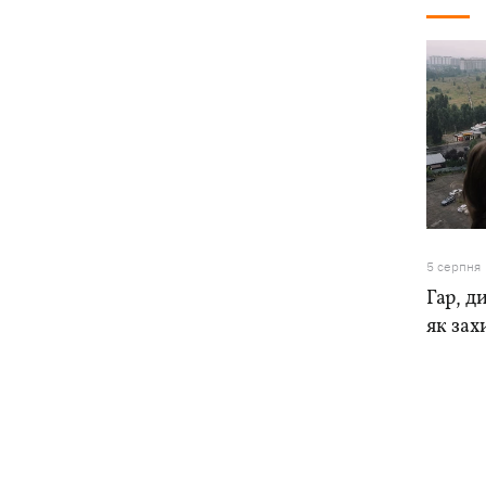
5 серпня
Гар, ди
як зах