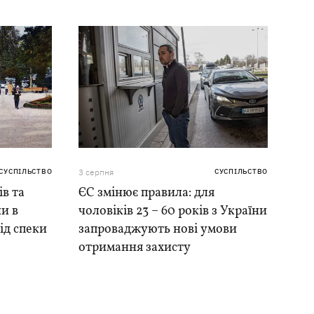
СУСПІЛЬСТВО
3 серпня
СУСПІЛЬСТВО
ів та
ЄС змінює правила: для
и в
чоловіків 23 – 60 років з України
ід спеки
запроваджують нові умови
отримання захисту