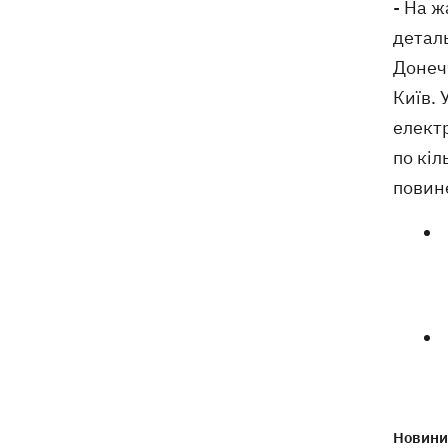
- На ж
Навроцький у річницю свого
18:20
деталь
президентства пообіцяв підтримувати
Донечч
Україну у боротьбі з РФ
Київ. 
електр
по кіл
повин
Новини 