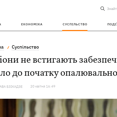
Знайт
А
ЕКОНОМІКА
СУСПІЛЬСТВО
ПОДІ
на
Суспільство
іони не встигають забезпеч
ло до початку опалювальног
20 квiтня 16:49
ВА БЗІКАДЗЕ