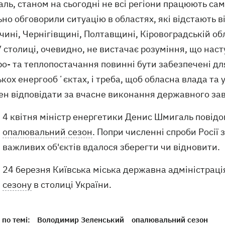
аль, станом на сьогодні не всі регіони працюють сам
но обговорили ситуацію в областях, які відстають в
ині, Чернігівщині, Полтавщині, Кіровоградській обл
У столиці, очевидно, не вистачає розуміння, що нас
о- та теплопостачання повинні бути забезпечені для
ькох енергообʼєктах, і треба, щоб обласна влада та 
ен відповідати за вчасне виконання державного зав
4 квітня міністр енергетики Денис Шмигаль повід
опалювальний сезон
. Попри численні спроби Росії
важливих об'єктів вдалося зберегти чи відновити.
24 березня Київська міська державна адміністрац
сезону
в столиці України.
по темі:
Володимир Зеленський
опалювальний сезон