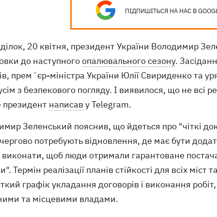
ПІДПИШІТЬСЯ НА НАС В GOOG
еділок, 20 квітня, президент України Володимир Зе
товки до наступного
опалювального сезону
. Засіданн
ів, премʼєр-міністра України Юлії Свириденко та ур
сім з безпекового погляду. І виявилося, що не всі р
е президент
написав
у Telegram.
мир Зеленський пояснив, що йдеться про "чіткі док
ергово потребують відновлення, де має бути додатк
 виконати, щоб люди отримали гарантоване постача
и". Термін реалізації планів стійкості для всіх міст 
ткий графік укладання договорів і виконання робіт
ними та місцевими владами.