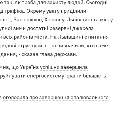
е так, як треба для захисту людей. Сьогодні
ід графіка. Окрему увагу приділили
асті, Запоріжжю, Херсону, Львівщині та місту
тупної зими достатні резервні джерела
 всіх районів міста. На Львівщині є питання
урядові структури чітко визначили, хто саме
дання, - сказав глава держави.
омив, що Україна
успішно завершила
 зруйнувати енергосистему країни більшість
ія
оголосила про завершення опалювального