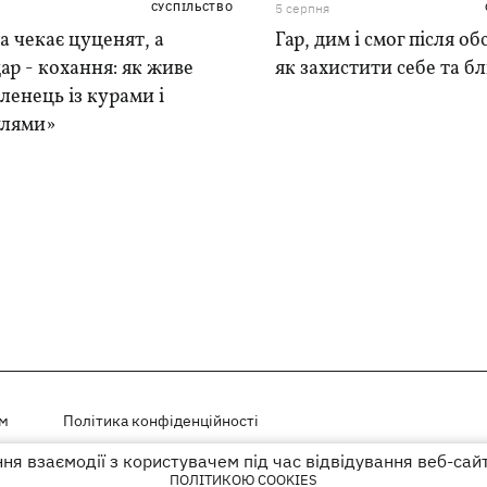
СУСПІЛЬСТВО
5 серпня
 чекає цуценят, а
Гар, дим і смог після обс
ар - кохання: як живе
як захистити себе та б
ленець із курами і
лями»
ем
Політика конфіденційності
я взаємодії з користувачем під час відвідування веб-сай
і на правах реклами
ПОЛІТИКОЮ COOKIES