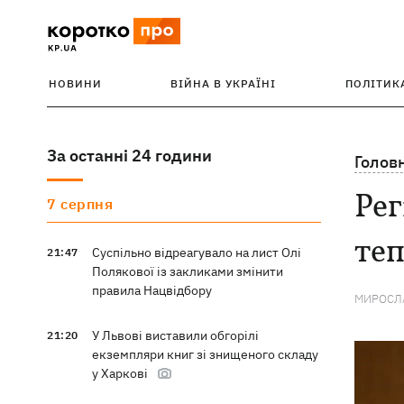
НОВИНИ
ВІЙНА В УКРАЇНІ
ПОЛІТИК
За останні 24 години
Голов
Рег
7 серпня
теп
Суспільно відреагувало на лист Олі
21:47
Полякової із закликами змінити
правила Нацвідбору
МИРОСЛА
У Львові виставили обгорілі
21:20
екземпляри книг зі знищеного складу
у Харкові