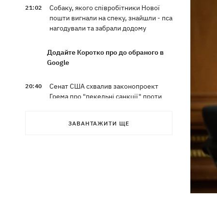
Собаку, якого співробітники Нової
21:02
пошти вигнали на спеку, знайшли - пса
нагодували та забрали додому
Додайте Коротко про до обраного в
Google
Сенат США схвалив законопроект
20:40
Грема про "пекельні санкції" проти
РФ
ЗАВАНТАЖИТИ ЩЕ
Зеленський вперше прибув до Сербії
20:14
та розповів про цілі візиту
У Львові запровадили карантинні
20:04
обмеження через виявлення сказу в
кота
Україна та Польща завершили
19:49