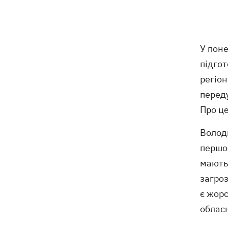
ексгумацію жертв Волинської трагедії
у двох селах на Волині
У Будапешті після обмілення Дунаю
19:16
У пон
підняли з дна мотоцикл вермахту та
останки двох солдатів
підго
регіон
19:00
Анекдоти та меми тижня: прильоти-
переду
прильоти, ідіть на болота і
український Джеймс Бонд з
Про ц
кабачками
Володи
Тисяча незаконно списаних чоловіків
18:53
першоч
- суд взяв під варту ексочільника
Мукачівського ТЦК
мають
загроз
Дрони ЗСУ вразили 10
18:48
є жорс
електропідстанцій, 6 суден
облас
"тіньового" флоту та базу ФСБ в
Криму