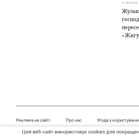
6 серпня
Жулька
господ
пересе
«Жигу
Реклама на сайті
Про нас
Угода з користувач
Цей веб-сайт використовує cookies для покращенн
Матеріали під рубриками «Новини компанії», «PR» і «Факт» розміщен