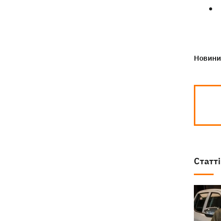
напав на українську пару, сам здався
поліції
Новини 
Статті