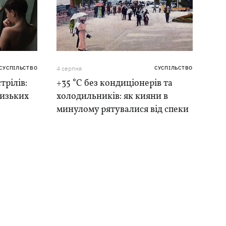
СУСПІЛЬСТВО
4 серпня
СУСПІЛЬСТВО
трілів:
+35 °C без кондиціонерів та
лизьких
холодильників: як кияни в
минулому рятувалися від спеки