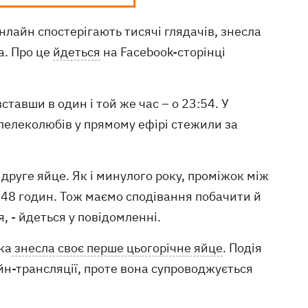
лайн спостерігають тисячі глядачів, знесла
а. Про це
йдеться
на Facebook-сторінці
ставши в один і той же час – о 23:54. У
лелеколюбів у прямому ефірі стежили за
друге яйце. Як і минулого року, проміжок між
48 годин. Тож маємо сподівання побачити й
я, - йдеться у повідомленні.
ка
знесла своє перше цьогорічне яйце
. Подія
н-трансляції, проте вона супроводжується