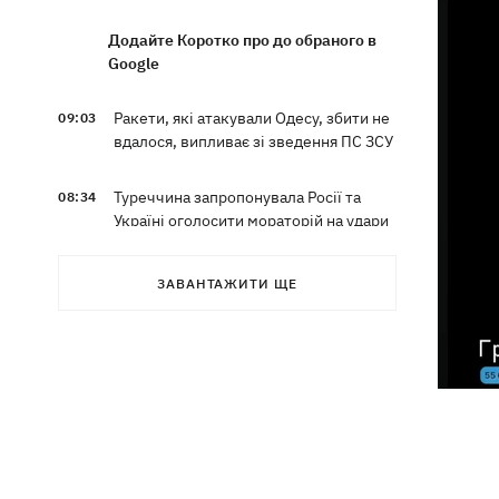
Додайте Коротко про до обраного в
Google
Ракети, які атакували Одесу, збити не
09:03
вдалося, випливає зі зведення ПС ЗСУ
Туреччина запропонувала Росії та
08:34
Україні оголосити мораторій на удари
у Чорному морі
ЗАВАНТАЖИТИ ЩЕ
08:00
Опішня: Як стати гончарем за три
тижні і виграти 1000 доларів за
глиняного монстра
Росія завдала удару по Харкову:
07:52
частково зруйновано
десятиповерхівку, загинули люди