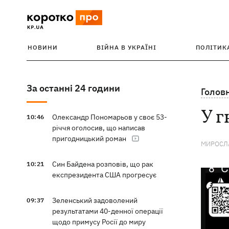
НОВИНИ
ВІЙНА В УКРАЇНІ
ПОЛІТИК
За останні 24 години
Голов
У г
Олександр Пономарьов у своє 53-
10:46
річчя оголосив, що написав
пригодницький роман
МИРОСЛА
Син Байдена розповів, що рак
10:21
експрезидента США прогресує
Зеленський задоволений
09:37
результатами 40-денної операції
щодо примусу Росії до миру