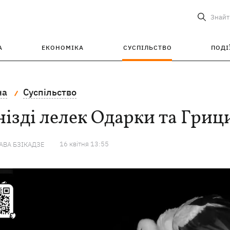
Знайт
А
ЕКОНОМІКА
СУСПІЛЬСТВО
ПОДІ
на
Суспільство
нізді лелек Одарки та Гриц
16 квiтня 13:55
ВА БЗІКАДЗЕ