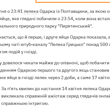
тня о 23:41
лелека
Одарка із Полтавщини, за якою он
яйце, яке глядачі побачили о 23:54, коли вона встал
нального природного парку "Пирятинський".
ається, що й перше, і друге яйце Одарка показала, в
ьому чаті ютуб-каналу "Лелека Грицько" понад 500 
гом подій у гнізді.
у довелося чекати майже до опівночі, щоб побачити 
аденням Одаркою першого та другого яєць становив 
не яйце в гнізді лелек через 2 доби, а саме 17 квітн
За п'ять хвилин до настання 14 квітня лелека Одар
викликала справжній ажіотаж серед глядачів онлай
справжньою інтригою.