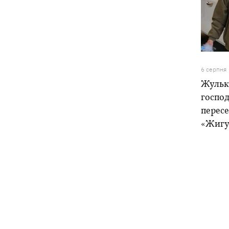
6 серпня
Жулька
господ
пересе
«Жигу