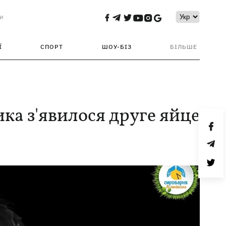
и
Ї
СПОРТ
ШОУ-БІЗ
БІЛЬШЕ
ика з'явилося друге яйце