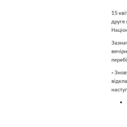
Вночі Росія атакувала Одесу
07:24
ракетами та дронами, горів центр
15 кві
міста
друге 
Націо
9 серпня - яке сьогодні церковне
05:30
свято, що не можна робити, все про
Зазнач
цей день
вечірн
8 серпня
перебі
Україна не збирається виходити з
21:46
- Знов
Донбасу, Путін не зможе здобути
відкл
перемогу, - Зеленський
наступ
У Болгарії заявили, що дрон, який
21:22
вибухнув біля газопроводу, міг бути
українським - МЗС відреагувало
У польському Кракові чоловік, який
20:41