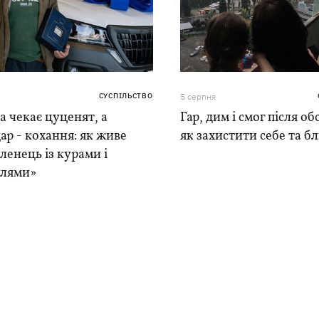
СУСПІЛЬСТВО
5 серпня
 чекає цуценят, а
Гар, дим і смог після обс
ар - кохання: як живе
як захистити себе та б
ленець із курами і
лями»