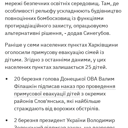
мережі безпечних освітніх середовищ. Там, де
особливості рельєфу ускладнюють будівництво
повноцінних бомбосховищ із функціями
протирадіаційного захисту, опрацьовуємо
альтернативні рішення, - додав Синегубов.
Раніше у семи населених пунктах Харківщини
оголосили примусову евакуацію сімей із
дітьми. Згідно з останніми даними, у цих
населених пунктах залишається 25 дітей.
20 березня голова Донецької ОВА Валим
Філашкін підписав наказ про проведення
примусової евакуації дітей
з окремих
районів Слов'янська, які найбільше
страждають від ворожих обстрілів.
2 березня президент України Володимир
Зеленський підписав закон, що дозволяє