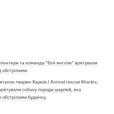
олонтери та команда "Білі янголи" врятували
д обстрілами
.
тунок тварин Харків / Animal rescue Kharkiv,
врятували собаку породи шарпей, яка
о обстрілами будинку
.