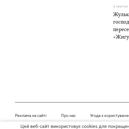
6 серпня
Жулька
господ
пересе
«Жигу
Реклама на сайті
Про нас
Угода з користувач
Цей веб-сайт використовує cookies для покращенн
Матеріали під рубриками «Новини компанії», «PR» і «Факт» розміщен