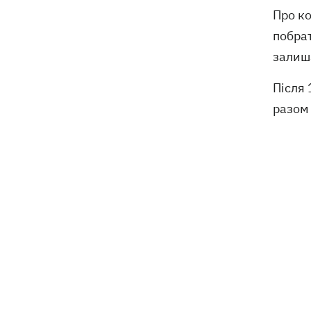
Про ко
побрат
залиш
Після 
разом 