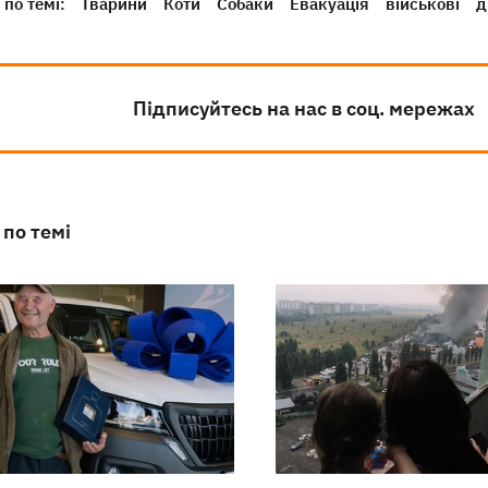
по темі:
Тварини
Коти
Собаки
Евакуація
військові
д
Підписуйтесь на нас в соц. мережах
 по темі