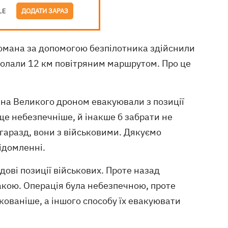
LE
ДОДАТИ ЗАРАЗ
Романа за допомогою безпілотника здійснили
долали 12 км повітряним маршрутом. Про це
мана Великого дроном евакуювали з позиції
 ще небезпечніше, й інакше б забрати не
 гаразд, вони з військовими. Дякуємо
ідомленні.
ові позиції військових. Проте назад
акою. Операція була небезпечною, проте
ованіше, а іншого способу їх евакуювати