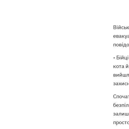
Криму
Навроцький у річницю свого
18:20
президентства пообіцяв підтримувати
Військ
Україну у боротьбі з РФ
еваку
повід
17:54
Прем'єри тижня: битва поп-дів —
Бадоєв зняв кліп для Dorofeeva, а
Дуцик - для Тіни Кароль
- Бійц
кота й
РФ знищила на Київщині найбільший в
17:47
вийшло
Україні склад засобів індивідуального
захисту Delta Plus
захисн
Аномальна спека встановила
17:43
Спочат
температурні рекорди одразу в 13
безпіл
українських містах
залиша
РФ масовано атакувала "Укрнафту" -
просто
17:20
пошкоджено сім об'єктів видобутку