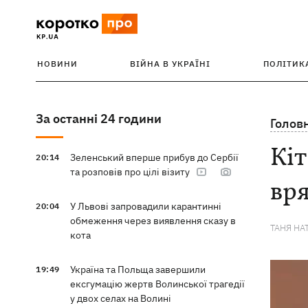
НОВИНИ
ВІЙНА В УКРАЇНІ
ПОЛІТИК
За останні 24 години
Голов
Кіт
Зеленський вперше прибув до Сербії
20:14
та розповів про цілі візиту
вря
У Львові запровадили карантинні
20:04
обмеження через виявлення сказу в
ТАНЯ НА
кота
Україна та Польща завершили
19:49
ексгумацію жертв Волинської трагедії
у двох селах на Волині