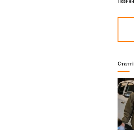
Новини 
Статті