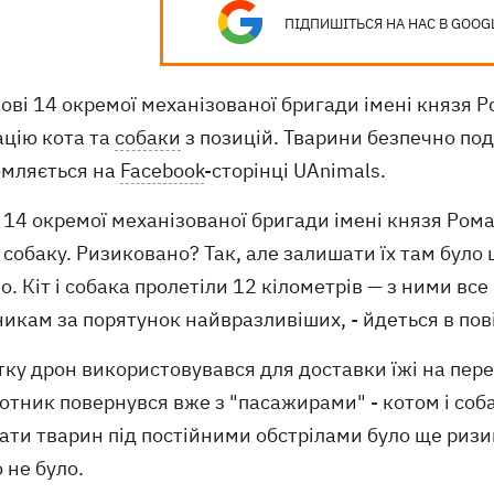
ПІДПИШІТЬСЯ НА НАС В GOOG
ові 14 окремої механізованої бригади імені князя 
ацію кота та
собаки
з позицій. Тварини безпечно по
омляється на
Facebook
-сторінці UAnimals.
і 14 окремої механізованої бригади імені князя Ро
 собаку. Ризиковано? Так, але залишати їх там було
. Кіт і собака пролетіли 12 кілометрів — з ними все
икам за порятунок найвразливіших, - йдеться в пов
ку дрон використовувався для доставки їжі на перед
отник повернувся вже з "пасажирами" - котом і соб
ти тварин під постійними обстрілами було ще ризик
 не було.