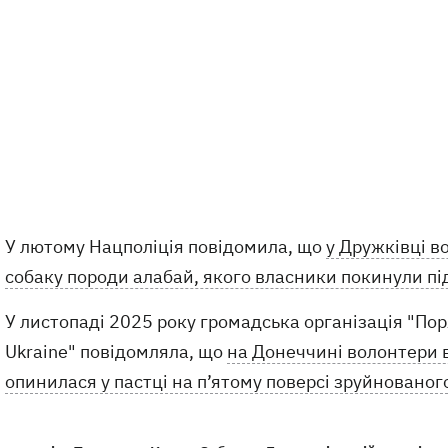
У лютому Нацполіція повідомила, що
у Дружківці в
собаку породи алабай, якого власники покинули пі
У листопаді 2025 року громадська організація "Поря
Ukraine" повідомляла, що
на Донеччині волонтери 
опинилася у пастці на п’ятому поверсі зруйнованог