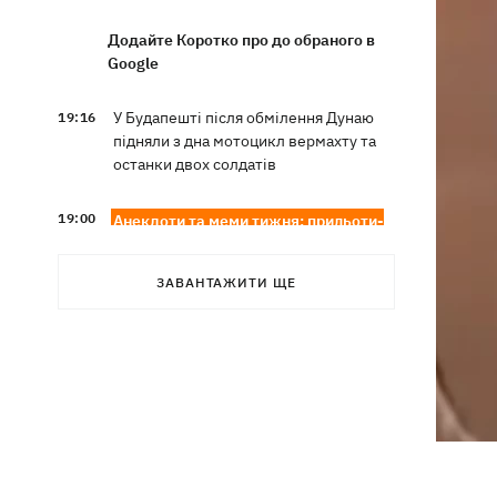
Додайте Коротко про до обраного в
Google
У Будапешті після обмілення Дунаю
19:16
підняли з дна мотоцикл вермахту та
останки двох солдатів
19:00
Анекдоти та меми тижня: прильоти-
прильоти, ідіть на болота і
український Джеймс Бонд з
ЗАВАНТАЖИТИ ЩЕ
кабачками
Тисяча незаконно списаних чоловіків
18:53
- суд взяв під варту ексочільника
Мукачівського ТЦК
Дрони ЗСУ вразили 10
18:48
електропідстанцій, 6 суден
"тіньового" флоту та базу ФСБ в