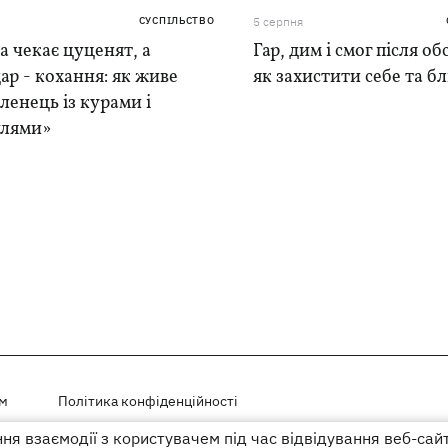
СУСПІЛЬСТВО
5 серпня
 чекає цуценят, а
Гар, дим і смог після обс
ар - кохання: як живе
як захистити себе та б
ленець із курами і
лями»
ем
Політика конфіденційності
я взаємодії з користувачем під час відвідування веб-сай
і на правах реклами