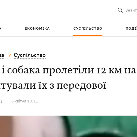
Знайт
А
ЕКОНОМІКА
СУСПІЛЬСТВО
ПОДІ
на
Суспільство
 і собака пролетіли 12 км на
тували їх з передової
6 квiтня 13:11
ТІ