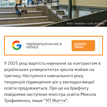
Фото: thelester з сайту Pixabay
ПІДПИШІТЬСЯ НА НАС В
ДОДАТИ
GOOGLE
ЗАРАЗ
У 2025 році вартість
навчання
за контрактом в
українських університетах зросла майже на
третину. Наступного навчального року
тенденція підвищення цін у закладах вищої
освіти продовжиться. Про це на брифінгу
повідомив заступник міністра освіти Микола
Трофименко, пише "
УП Життя
".