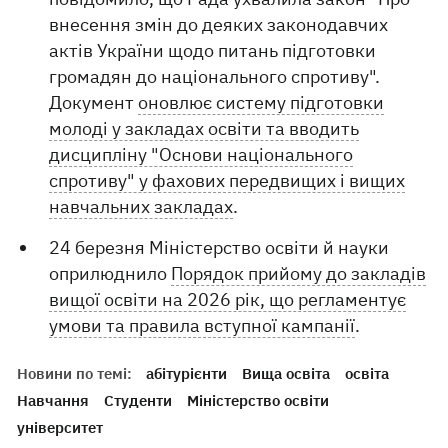
внесення змін до деяких законодавчих
актів України щодо питань підготовки
громадян до національного спротиву".
Документ
оновлює систему підготовки
молоді у закладах освіти та вводить
дисципліну "Основи національного
спротиву" у фахових передвищих і вищих
навчальних закладах
.
24 березня Міністерство освіти й науки
оприлюднило
Порядок прийому до закладів
вищої освіти на 2026 рік, що регламентує
умови та правила вступної кампанії
.
Новини по темі:
абітурієнти
Вища освіта
освіта
Навчання
Студенти
Міністерство освіти
університет