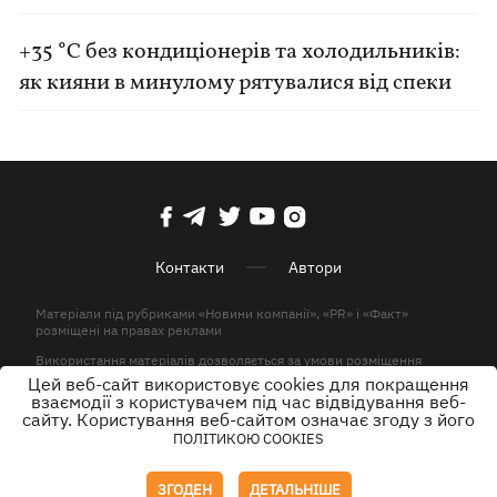
+35 °C без кондиціонерів та холодильників:
як кияни в минулому рятувалися від спеки
Контакти
Автори
Матеріали під рубриками «Новини компанії», «PR» і «Факт»
розміщені на правах реклами
Використання матеріалів дозволяється за умови розміщення
активного гіперпосилання на KP.UA в першому абзаці.
Цей веб-сайт використовує cookies для покращення
взаємодії з користувачем під час відвідування веб-
© ТОВ «ЮЛАВ МЕДІА» 2026. Всі права захищені.
сайту. Користування веб-сайтом означає згоду з його
ПОЛІТИКОЮ COOKIES
Дизайн
ЗГОДЕН
ДЕТАЛЬНІШЕ