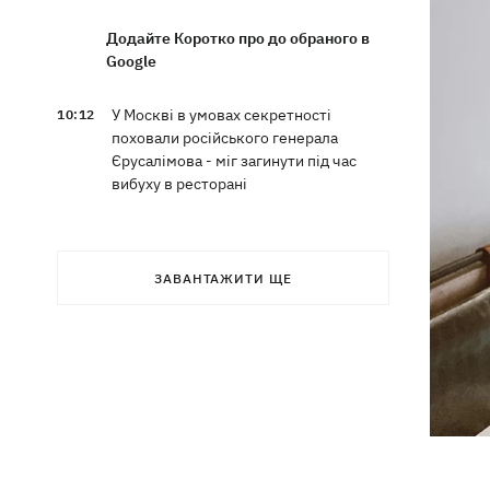
Додайте Коротко про до обраного в
Google
У Москві в умовах секретності
10:12
поховали російського генерала
Єрусалімова - міг загинути під час
вибуху в ресторані
Експослу у США Стефанішиній
09:52
обрали запобіжний захід у вигляді
ЗАВАНТАЖИТИ ЩЕ
шести мільйонів застави
Росіяни вночі били по Україні
09:29
дронами, ракетами Х-31П та
«Оніксами»
Яблучний Спас 2026: коли святкуємо,
09:27
що можна робити, а чого ні