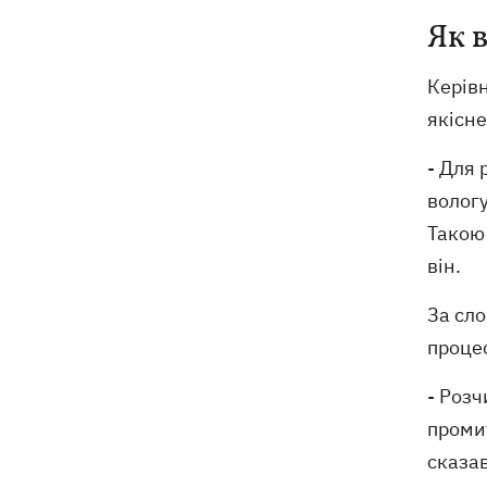
Як 
Керів
якісне
- Для 
вологу
Такою 
він.
За сло
проце
- Розч
промит
сказав