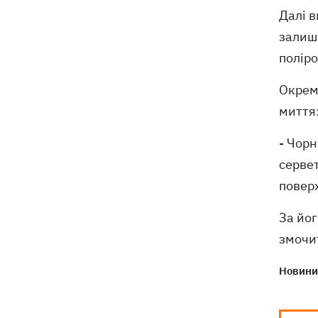
Далі в
залиша
поліро
Окрему
миття
- Чорн
серве
поверх
За йог
змочи
Новини 