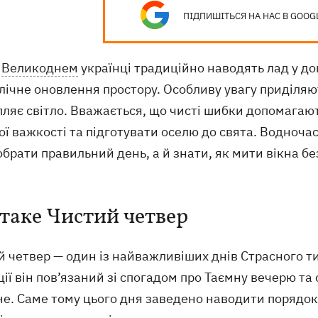
ПІДПИШІТЬСЯ НА НАС В GOOG
д
Великоднем
українці традиційно наводять лад у дом
ічне оновлення простору. Особливу увагу приділяют
ляє світло. Вважається, що чисті шибки допомагают
ї важкості та підготувати оселю до свята. Водночас
брати правильний день, а й знати, як мити вікна без
таке Чистий четвер
й четвер — один із найважливіших днів Страсного т
ії він пов’язаний зі спогадом про Таємну вечерю та
е. Саме тому цього дня заведено наводити порядок 