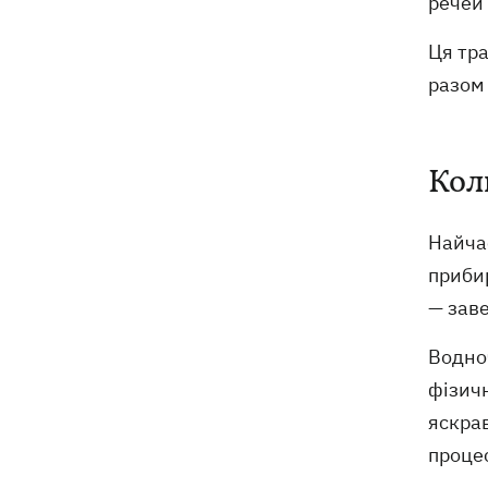
речей 
Ця тра
разом 
Кол
Найчас
прибир
— заве
Водно
фізичн
яскрав
процес