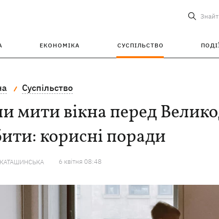
Знайт
А
ЕКОНОМІКА
СУСПІЛЬСТВО
ПОДІ
на
Суспільство
и мити вікна перед Велико
ити: корисні поради
6 квiтня 08:48
 КАТАШИНСЬКА