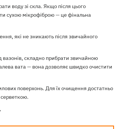
ати воду зі скла. Якщо після цього
ати сухою мікрофіброю — це фінальна
ення, які не зникають після звичайного
від вазонів, складно прибрати звичайною
алева вата — вона дозволяє швидко очистити
илових поверхонь. Для їх очищення достатньо
и серветкою.
ь