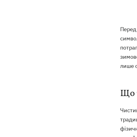
На молочних фермах Черкащини
09:00
тестують екзоскелети для доярок
Пере
Росіяни скинули на Суми вісім КАБів
08:59
за вісім хвилин: поранено 12 людей
символ
потрап
зимово
Росія вдарила по Балаклії, загинули
08:33
три людини
лише о
Мапа бойових дій в Україні 06.08.2026
08:22
Що 
Частина SpaceX Falcon 9 врізалась в
07:59
Місяць – чи буде це мати наслідки для
Землі
Чисти
традиц
фізичн