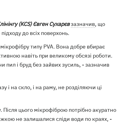
лінінгу (KCS) Євген Сухарєв
зазначив
, що
 підходу до всіх поверхонь.
 мікрофібру типу PVA. Вона добре вбирає
тивною навіть при великому обсязі роботи.
 пил і бруд без зайвих зусиль, - зазначив
 і на скло, і на раму, не розділяючи ці
у. Після цього мікрофіброю потрібно акуратно
яжкою не залишалися сліди води по краях, -