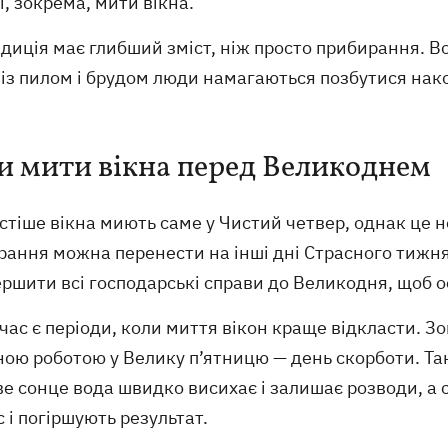
і, зокрема, мити вікна.
диція має глибший зміст, ніж просто прибирання. В
із пилом і брудом люди намагаються позбутися нако
и мити вікна перед Великоднем
тіше вікна миють саме у Чистий четвер, однак це н
ання можна перенести на інші дні Страсного тижня 
ршити всі господарські справи до Великодня, щоб о
час є періоди, коли миття вікон краще відкласти. 
ою роботою у Велику п’ятницю — день скорботи. Так
е сонце вода швидко висихає і залишає розводи, а
 і погіршують результат.