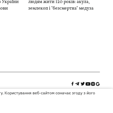
 з України
людям жити 120 років: акула,
мови
землекоп і "безсмертна" медуза
ту. Користування веб-сайтом означає згоду з його
Дизайн