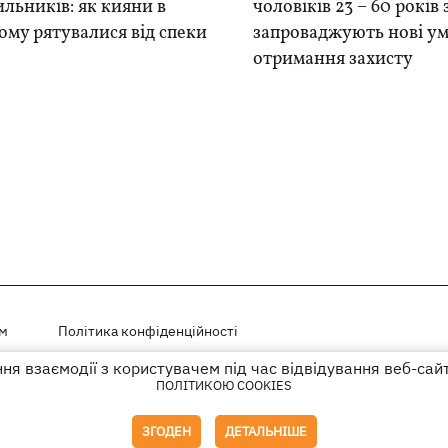
льників: як кияни в
чоловіків 23 – 60 років
му рятувалися від спеки
запроваджують нові у
отримання захисту
ем
Політика конфіденційності
я взаємодії з користувачем під час відвідування веб-сай
і на правах реклами
ПОЛІТИКОЮ COOKIES
го гіперпосилання на KP.UA в першому абзаці.
ЗГОДЕН
ДЕТАЛЬНІШЕ