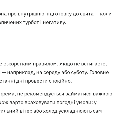
она про внутрішню підготовку до свята — коли
пичених турбот і негативу.
е є жорстким правилом. Якщо не встигаєте,
— наприклад, на середу або суботу. Головне
станні дні провести спокійно.
Зокрема, не рекомендується займатися важкою
ож варто враховувати погодні умови: у
 сильний вітер або холод ускладнюють сам