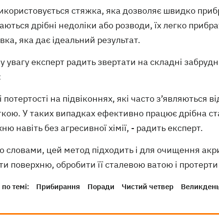
икористовується стяжка, яка дозволяє швидко прибр
ються дрібні недоліки або розводи, їх легко прибр
вка, яка дає ідеальний результат.
 увагу експерт радить звертати на складні забрудн
:
і потертості на підвіконнях, які часто з’являються 
ткою. У таких випадках ефективно працює дрібна ст
ню навіть без агресивної хімії, - радить експерт.
о словами, цей метод підходить і для очищення акр
ти поверхню, обробити її сталевою ватою і протерт
по темі:
Прибирання
Поради
Чистий четвер
Великден