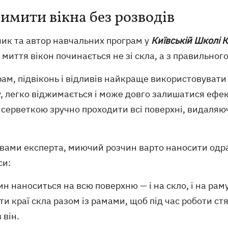
вимити вікна без розводів
ник та автор навчальних програм у
Київській Школі К
 миття вікон починається не зі скла, а з правильного
рам, підвіконь і відливів найкраще використовувати
, легко віджимається і може довго залишатися ефек
серветкою зручно проходити всі поверхні, видаляючи
вами експерта, миючий розчин варто наносити одразу
си:
ин наноситься на всю поверхню — і на скло, і на рам
и краї скла разом із рамами, щоб під час роботи ст
 він.