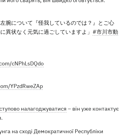
пи його сварять, він швидко оговтується.
。左腕について『怪我しているのでは？』とご心
特に異状なく元気に過ごしていますよ」
#市川市動
er.com/cNPhLsDQdo
r.com/YPzdRweZAp
ступово налагоджуватися
– він уже контактує
в.
рунга на сході Демократичної Республіки