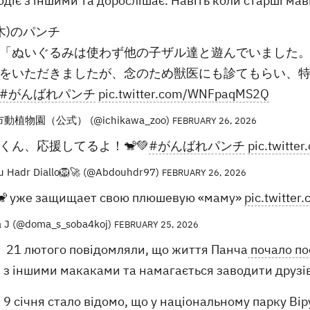
діє з іншими та дорослішає. Навіть коли старші мав
(木)のパンチ
「ぬいぐるみは使わず他の子ザル達と遊んでいました
をいただきましたが、念のため獣医にも診てもらい、
#がんばれパンチ
pic.twitter.com/WNFpaqMS2Q
動植物園（公式） (@ichikawa_zoo)
FEBRUARY 26, 2026
くん、応援してるよ！🐒💚
#がんばれパンチ
pic.twitt
 Hadr Diallo🦁🚀 (@Abdouhdr97)
FEBRUARY 26, 2026
🐒 уже защищает свою плюшевую «маму»
pic.twitte
 J (@doma_s_soba4koj)
FEBRUARY 25, 2026
21 лютого повідомляли, що життя Панча
почало по
з іншими макаками та намагається заводити друзі
9 січня стало відомо, що у національному парку Ві