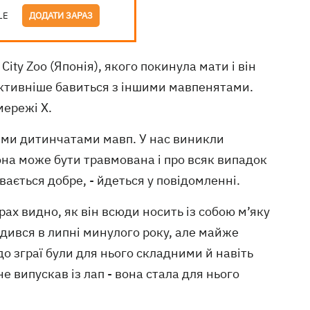
LE
ДОДАТИ ЗАРАЗ
City Zoo (Японія), якого покинула мати і він
ктивніше бавиться з іншими мавпенятами.
мережі Х.
шими дитинчатами мавп. У нас виникли
она може бути травмована і про всяк випадок
вається добре, - йдеться у повідомленні.
рах видно, як він всюди носить із собою м’яку
дився в липні минулого року, але майже
о зграї були для нього складними й навіть
е випускав із лап - вона стала для нього