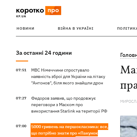
НОВИНИ
ВІЙНА В УКРАЇНІ
ПОЛІТИК
За останні 24 години
Голов
Мав
МВС Німеччини спростувало
07:51
наявність зброї для України на літаку
пра
"Антонов", біля якого знайшли дрон
Федоров заявив, що продовжує
07:27
МИРОСЛА
переговори з Маском про
використання Starlink на території РФ
07:00
5000 гривень на першокласника: все,
що потрібно знати про «Пакунок