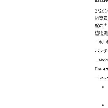
взаємо
2/26
飼育員
配の声
植物園
— 市川市
パンチ
— Abdou
Панч 
— Slawa