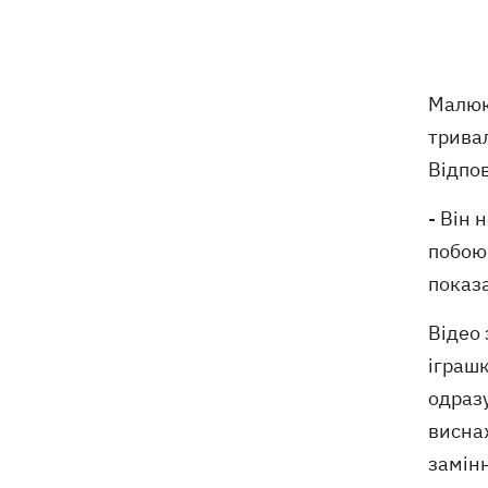
6 серпня
Федоров сподівається повернутися
21:59
Малюк
на посаду міністра оборони -
трива
"президент не сказав чіткого ні"
Відпов
Зеленський анонсував звільнення
21:34
через ситуацію з водою у Марганці
- Він 
побоюв
Збірна України з хокею отримала
21:06
показа
нового тренера – ним став Олександр
Бобкін
Відео 
іграшк
Зеленський доручив підготувати
20:39
проти РФ спеціальну санкційну
одразу
операцію
виснаж
замін
Дрони СБУ вразили два кораблі ФСБ
20:12