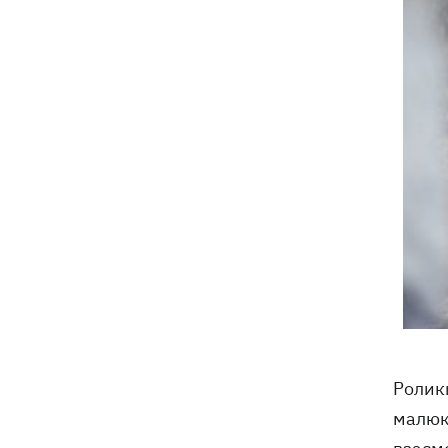
Ролики
малюка