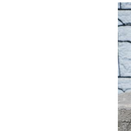
РФ "Балаклава" та "Керч"