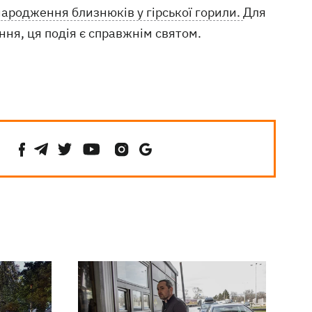
народження близнюків у гірської горили.
Для
ння, ця подія є справжнім святом.