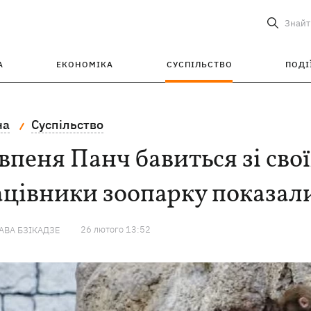
Знайт
А
ЕКОНОМІКА
СУСПІЛЬСТВО
ПОДІ
на
Суспільство
пеня Панч бавиться зі сво
цівники зоопарку показали
26 лютого 13:52
ВА БЗІКАДЗЕ