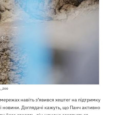
a_zoo
цмережах навіть з’явився хештег на підтримку
иві новини. Доглядачі кажуть, що Панч активно