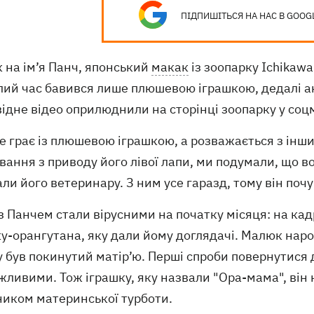
ПІДПИШІТЬСЯ НА НАС В GOOG
 на ім’я Панч, японський
макак
із зоопарку Ichikawa 
лий час бавився лише плюшевою іграшкою, дедалі а
ідне відео оприлюднили на сторінці зоопарку у соц
не грає із плюшевою іграшкою, а розважається з ін
ання з приводу його лівої лапи, ми подумали, що в
ли його ветеринару. З ним усе гаразд, тому він почу
з Панчем стали вірусними на початку місяця: на кад
у-орангутана, яку дали йому доглядачі. Малюк наро
 був покинутий матір’ю. Перші спроби повернутися д
ливими. Тож іграшку, яку назвали "Ора-мама", він н
ником материнської турботи.