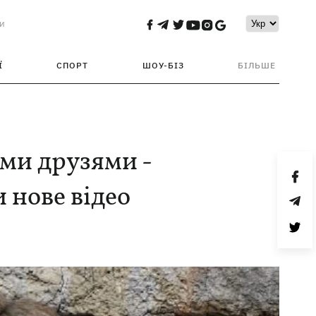
и
Ї
СПОРТ
ШОУ-БІЗ
БІЛЬШЕ
їми друзями -
 нове відео