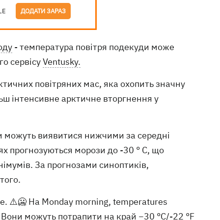
LE
ДОДАТИ ЗАРАЗ
оду
- температура повітря подекуди може
го сервісу
Ventusky.
тичних повітряних мас, яка охопить значну
льш інтенсивне арктичне вторгнення у
ки можуть виявитися нижчими за середні
ях прогнозуються морози до -30 ° C, що
німумів. За прогнозами синоптиків,
того.
pe. ⚠️🥶 На Monday morning, temperatures
. Вони можуть потрапити на край −30 °C/-22 °F