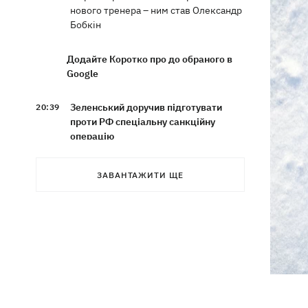
нового тренера – ним став Олександр
Бобкін
Додайте Коротко про до обраного в
Google
Зеленський доручив підготувати
20:39
проти РФ спеціальну санкційну
операцію
Дрони СБУ вразили два кораблі ФСБ
20:12
ЗАВАНТАЖИТИ ЩЕ
РФ "Балаклава" та "Керч"
Зеленський підписав укази про
19:40
звільнення ще чотирьох послів
Сердечко не витримало - внаслідок
19:19
атаки РФ у притулку на Київщині
загинули собаки