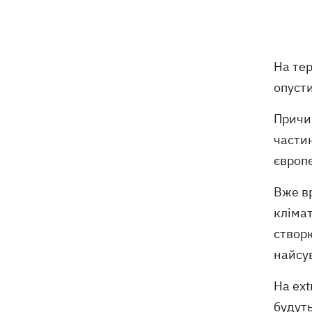
Російські дрони знищили депо
19:15
Укрпошти у Павлограді, загинули
співробітники
На те
опусти
Зеленський заснував нове свято -
18:43
День військ зв'язку та кібербезпеки
ЗСУ
Причи
частин
Український кандидат у судді МКС
18:13
європе
Кішакевич не пройшов тест на знання
мов
Вже в
клімат
18:05
Кадрова реформа Драпатого:
Валерій Маркус може стати
створю
«генералом усіх сержантів» ЗСУ
найсув
На ext
Оленівка: «Азов», СБУ та Офіс
17:58
Генпрокурора оприлюднили нові
будуть