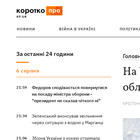
НОВИНИ
ВІЙНА В УКРАЇНІ
ПОЛІТИК
За останні 24 години
Голов
На 
6 серпня
обл
Федоров сподівається повернутися
21:59
на посаду міністра оборони -
"президент не сказав чіткого ні"
КРІСТІН
Зеленський анонсував звільнення
21:34
через ситуацію з водою у Марганці
Збірна України з хокею отримала
21:06