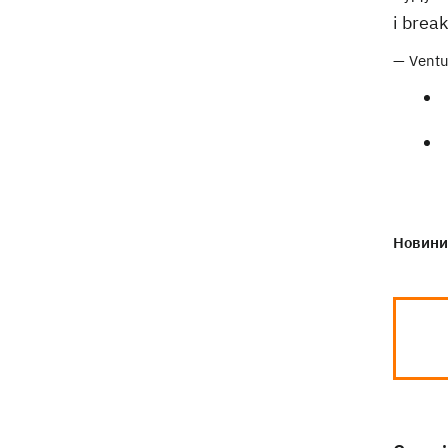
деталі теракту проти українських
і brea
військовополонених
— Vent
Новини 