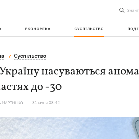
Знайт
А
ЕКОНОМІКА
СУСПІЛЬСТВО
ПОДІ
на
Суспільство
Україну насуваються анома
астях до -30
31 сiчня 08:42
А МАРТИНКО