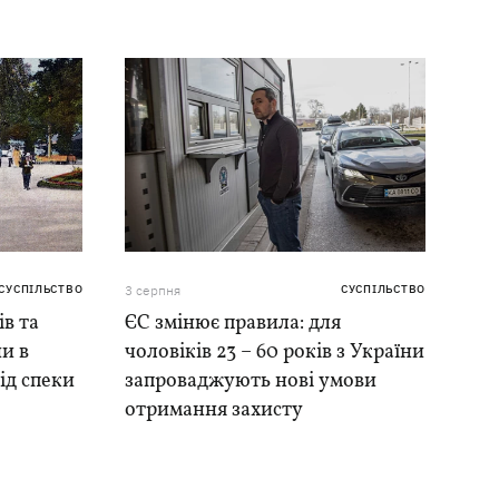
СУСПІЛЬСТВО
3 серпня
СУСПІЛЬСТВО
ів та
ЄС змінює правила: для
и в
чоловіків 23 – 60 років з України
ід спеки
запроваджують нові умови
отримання захисту