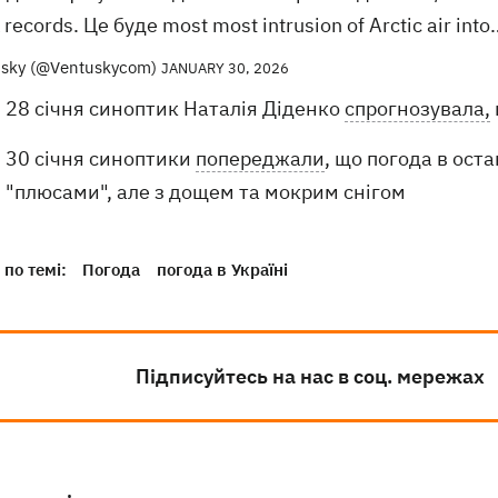
k records. Це буде most most intrusion of Arctic air int
usky (@Ventuskycom)
JANUARY 30, 2026
28 січня синоптик Наталія Діденко
спрогнозувала,
30 січня синоптики
попереджали
, що погода в оста
"плюсами", але з дощем та мокрим снігом
по темі:
Погода
погода в Україні
Підписуйтесь на нас в соц. мережах