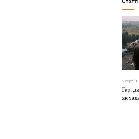
Статті
5 серпня
Гар, ди
як зах