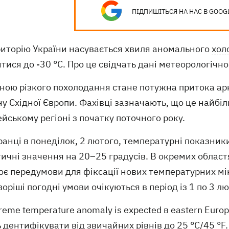
ПІДПИШІТЬСЯ НА НАС В GOOG
риторію України насувається хвиля аномального
хол
тися до -30 °C. Про це свідчать дані метеорологічно
ною різкого похолодання стане потужна притока арк
у Східної Європи. Фахівці зазначають, що це найбі
йському регіоні з початку поточного року.
ранці в понеділок, 2 лютого, температурні показни
ичні значення на 20–25 градусів. В окремих област
є передумови для фіксації нових температурних мі
оріші погодні умови очікуються в період із 1 по 3 лю
reme temperature anomaly is expected в eastern Euro
 дентифікувати від звичайних рівнів до 25 °C/45 °F