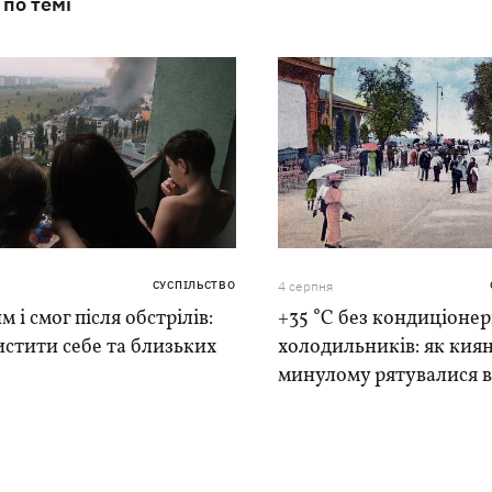
 по темі
СУСПІЛЬСТВО
4 серпня
м і смог після обстрілів:
+35 °C без кондиціонер
истити себе та близьких
холодильників: як киян
минулому рятувалися в