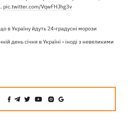
o…
pic.twitter.com/VqwFHJhg3v
що в Україну йдуть 24-градусні морози
нній день січня в Україні - іноді з невеликими