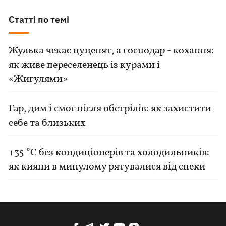
Статті по темі
Жулька чекає цуценят, а господар - кохання:
як живе переселенець із курами і
«Жигулями»
Гар, дим і смог після обстрілів: як захистити
себе та близьких
+35 °C без кондиціонерів та холодильників:
як кияни в минулому рятувалися від спеки