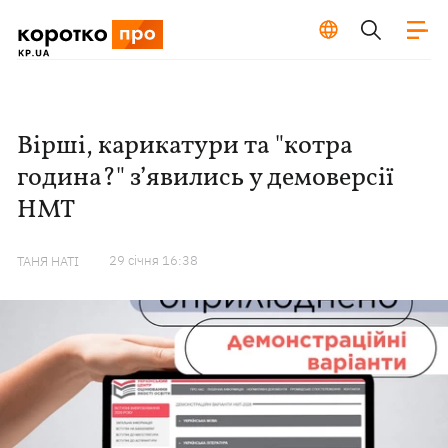
Вірші, карикатури та "котра
година?" з’явились у демоверсії
НМТ
29 сiчня 16:38
ТАНЯ НАТІ