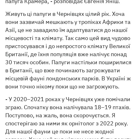
папуга Крамера, - розповідає Євгенія Яніш.
Живуть ці папуги в Чернівцях цілий рік. Хоча
вони зазвичай мешкають у тропіках Африки та
Азії, це не завадило їм адаптуватися до нашої
місцевості та клімату. Так само цей вид чудово
пристосувався і до непростого клімату Великої
Британії, де їхня популяція вже налічує понад
30 тисяч особин. Папуги настільки поширилися
в Британії, що вже починають загрожувати
місцевій фауні лондонських парків. В Україні ж
вони точно нікому поки що не загрожують.
- У 2020–2021 роках у Чернівцях уже помічали
зграю. Спочатку вона налічувала 18–19 птахів.
Поступово, на жаль, вона скорочується. Я
спостерігаю за ними як орнітолог з 2022 року.
Для нашої фауни це поки не несе жодної