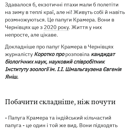
Здавалося б, екзотичні птахи мали б полетіти
на зиму в теплі краї, але ні! Живуть собі й навіть
розмножуються. Це папуги Крамера. Вони в
Чернівцях ще з
2020 року
. Життя у них
непросте, але цікаве.
Докладніше про папуг Крамера в Чернівцях
журналісту
Коротко про
розповіла
кандидат
біологічних наук, науковий співробітник
Інституту зоології ім. І.І. Шмальгаузена Євгенія
Яніш.
Побачити складніше, ніж почути
- Папуга Крамера та індійський кільчастий
папуга - це один і той же вид. Вони підходять