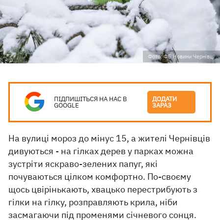
Фото: ФБ Новини Чернівці
ПІДПИШІТЬСЯ НА НАС В
ДОДАТИ
GOOGLE
ЗАРАЗ
На вулиці мороз до мінус 15, а жителі Чернівців
дивуються - на гілках дерев у парках можна
зустріти яскраво-зелених папуг, які
почуваються цілком комфортно. По-своєму
щось цвірінькають, хвацько перестрибують з
гілки на гілку, розправляють крила, ніби
засмагаючи під променями січневого сонця.