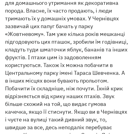
для домашнього утримання як декоративна
порода. Власне, їх часто продають, і люди
тримають їх у домашніх умовах. У Чернівцях
зазвичай цих папуг бачать у парку
«Жовтневому». Там уже кілька років мешканці
підгодовують цих пташок, зробили їм годівниці,
кладуть туди шматочки яблук, бананів та інших
фруктів. І птахи цим із задоволенням
користуються. Також їх можна побачити в
Центральному парку імені Тараса Шевченка. А
в інших місцях вони бувають прольотом.
Побачити їх складніше, ніж почути. Їхній крик
відрізняється від крику наших птахів. Звук
більше схожий на той, що видає гумова
качечка, якщо її стиснути. Якщо ви в Чернівцях
і чуєте на вулиці такий дивний звук, то,
швидше за все, десь неподалік перебуває