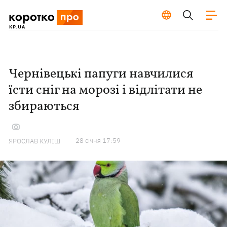
Чернівецькі папуги навчилися
їсти сніг на морозі і відлітати не
збираються
28 сiчня 17:59
ЯРОСЛАВ КУЛІШ