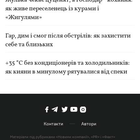
Жулька чекає цуценят, а господар - кохання:
як живе переселенець із курами і
«Жигулями»
Гар, дим і смог після обстрілів: як захистити
себе та близьких
+35 °C без кондиціонерів та холодильників:
як кияни в минулому рятувалися від спеки
Контакти
Автори
Матеріали під рубриками «Новини компанії», «PR» і «Факт»