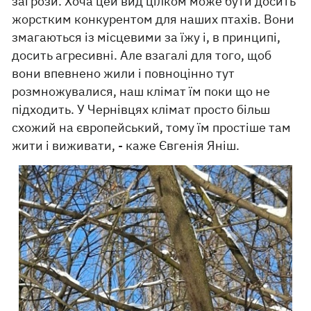
загрози. Хоча цей вид цілком може бути досить
жорстким конкурентом для наших птахів. Вони
змагаються із місцевими за їжу і, в принципі,
досить агресивні. Але взагалі для того, щоб
вони впевнено жили і повноцінно тут
розмножувалися, наш клімат їм поки що не
підходить. У Чернівцях клімат просто більш
схожий на європейський, тому їм простіше там
жити і виживати, - каже Євгенія Яніш.