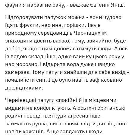
фауни я наразі не бачу, - вважає Євгенія Яніш.
Підгодовувати папужок можна - вони чудово
їдять фрукти, насіння, горішки. Їжу в
природному середовищі в Чернівцях їм
знаходити досить важко, тому, звичайно, буде
добре, якщо з цим допомагатимуть люди. А ось
із водою складніше, адже взимку цього року у
нас морозно, і відкрита вода дуже швидко
замерзає. Тому папуги знайшли для себе вихід -
почали їсти сніг. І це було навіть зафіксовано
дослідниками.
Чернівецькі папуги спокійні й із місцевими
видами не конфліктують. А ось їхні британські
родичі поводяться куди агресивніше -
займають дупла, виганяючи звідти дятлів, сов і
навіть кажанів. А ще завдають шкоди