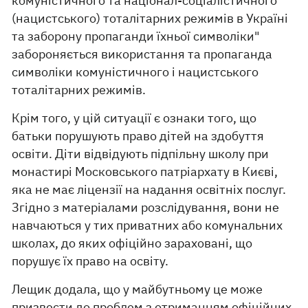
комуністичного та націонал-соціалістичного
(нацистського) тоталітарних режимів в Україні
та заборону пропаганди їхньої символіки"
забороняється використання та пропаганда
символіки комуністичного і нацистського
тоталітарних режимів.
Крім того, у цій ситуації є ознаки того, що
батьки порушують право дітей на здобуття
освіти. Діти відвідують підпільну школу при
монастирі Московського патріархату в Києві,
яка не має ліцензії на надання освітніх послуг.
Згідно з матеріалами розслідування, вони не
навчаються у тих приватних або комунальних
школах, до яких офіційно зараховані, що
порушує їх право на освіту.
Лещик додала, що у майбутньому це може
призвести до проблем з отриманням офіційних