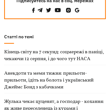
Підписуйтесь на нас в соц. мережах
Статті по темі
Кінець світу на 7 секунд: соцмережі в паніці,
чекаючи 12 серпня, і до чого тут НАСА
Анекдоти та меми тижня: прильоти-
прильоти, ідіть на болота і український
Джеймс Бонд з кабачками
Жулька чекає цуценят, а господар - кохання:
як живе переселенець із курами і