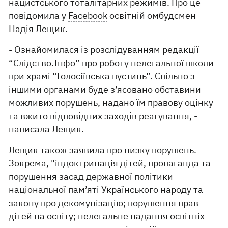
нацистського тоталітарних режимів. Про це
повідомила у
Facebook
освітній омбудсмен
Надія Лещик.
- Ознайомилася із розслідуванням редакції
“Слідство.Інфо” про роботу нелегальної школи
при храмі “Голосіївська пустинь”. Спільно з
іншими органами буде з’ясовано обставини
можливих порушень, надано їм правову оцінку
та вжито відповідних заходів реагування, -
написала Лещик.
Лещик також заявила про низку порушень.
Зокрема, "індоктринація дітей, пропаганда та
порушення засад державної політики
національної пам’яті Українського народу та
закону про декомунізацію; порушення прав
дітей на освіту; нелегальне надання освітніх