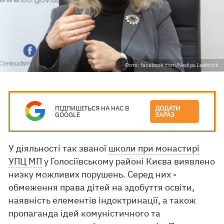
Фото: facebook.com/Nadiya.Leshchik
ПІДПИШІТЬСЯ НА НАС В
ДОДАТИ
GOOGLE
ЗАРАЗ
У діяльності так званої
школи при монастирі
УПЦ МП
у Голосіївському районі Києва виявлено
низку можливих порушень. Серед них -
обмеження права дітей на здобуття освіти,
наявність елементів індоктринації, а також
пропаганда ідей комуністичного та