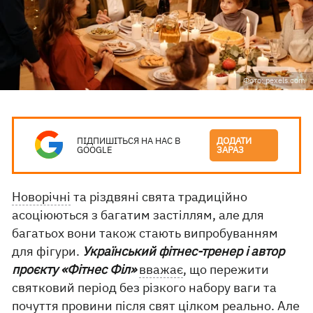
Фото: pexels.com
ПІДПИШІТЬСЯ НА НАС В
ДОДАТИ
GOOGLE
ЗАРАЗ
Новорічні
та різдвяні свята традиційно
асоціюються з багатим застіллям, але для
багатьох вони також стають випробуванням
для фігури.
Український фітнес-тренер і автор
проєкту «Фітнес Філ»
вважає
, що пережити
святковий період без різкого набору ваги та
почуття провини після свят цілком реально. Але