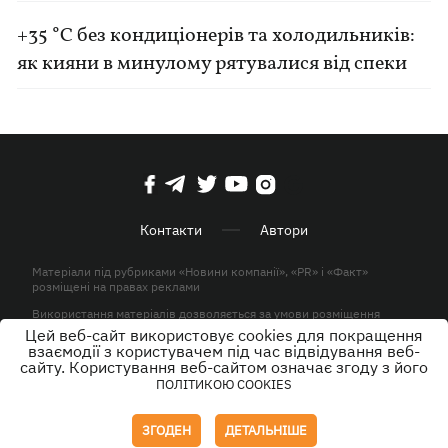
+35 °C без кондиціонерів та холодильників:
як кияни в минулому рятувалися від спеки
Контакти
Автори
Матеріали під рубриками «Новини компанії», «PR» і «Факт»
розміщені на правах реклами
Використання матеріалів дозволяється за умови розміщення
активного гіперпосилання на KP.UA в першому абзаці.
Цей веб-сайт використовує cookies для покращення
взаємодії з користувачем під час відвідування веб-
© ТОВ «ЮЛАВ МЕДІА» 2026. Всі права захищені.
сайту. Користування веб-сайтом означає згоду з його
ПОЛІТИКОЮ COOKIES
Дизайн
ЗГОДЕН
ДЕТАЛЬНІШЕ